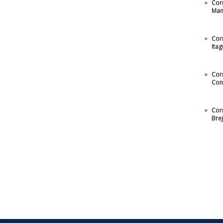
Cor
Man
Cor
Ita
Cor
Con
Cor
Bre