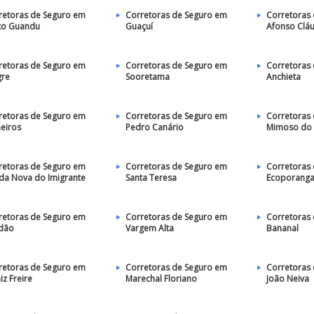
retoras de Seguro em
Corretoras de Seguro em
Corretoras
xo Guandu
Guaçuí
Afonso Clá
retoras de Seguro em
Corretoras de Seguro em
Corretoras
gre
Sooretama
Anchieta
retoras de Seguro em
Corretoras de Seguro em
Corretoras
heiros
Pedro Canário
Mimoso do 
retoras de Seguro em
Corretoras de Seguro em
Corretoras
da Nova do Imigrante
Santa Teresa
Ecoporang
retoras de Seguro em
Corretoras de Seguro em
Corretoras 
dão
Vargem Alta
Bananal
retoras de Seguro em
Corretoras de Seguro em
Corretoras
z Freire
Marechal Floriano
João Neiva