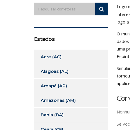
Logo m
intere
logo a
O muni
Estados
dados 
uma po
Espíri
Acre (AC)
Simula
Alagoas (AL)
tornou
apólic
Amapá (AP)
Cor
Amazonas (AM)
Nenhum
Bahia (BA)
Se voc
Ceará (CE)