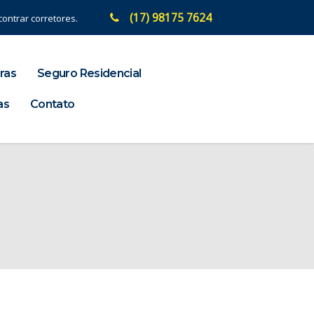
(17) 98175 7624
ontrar corretores.
ras
Seguro Residencial
as
Contato