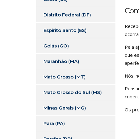
Con
Distrito Federal (DF)
Recebe
Espírito Santo (ES)
ocorra
Goiás (GO)
Pela a
que es
Maranhão (MA)
aperfe
Nós in
Mato Grosso (MT)
Pensam
Mato Grosso do Sul (MS)
cobert
Minas Gerais (MG)
Os pre
Pará (PA)
Paraíba (PB)