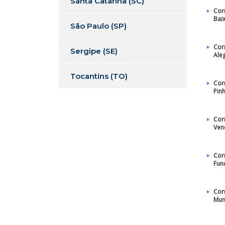
Santa Catarina (SC)
Cor
Bai
São Paulo (SP)
Cor
Sergipe (SE)
Ale
Tocantins (TO)
Cor
Pin
Cor
Ven
Cor
Fun
Cor
Muni