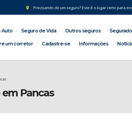
Precisando de um seguro? Este é o lugar certo para enc
 Auto
Seguro de Vida
Outros seguros
Segurado
re um corretor
Cadastre-se
Informações
Notíci
ncas
o em Pancas