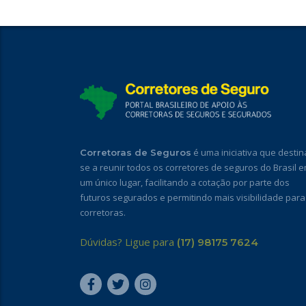
é uma iniciativa que destin
Corretoras de Seguros
se a reunir todos os corretores de seguros do Brasil 
um único lugar, facilitando a cotação por parte dos
futuros segurados e permitindo mais visibilidade para
corretoras.
Dúvidas? Ligue para
(17) 98175 7624