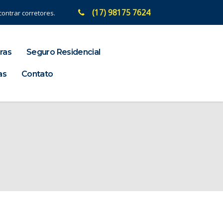
(17) 98175 7624
ontrar corretores.
ras
Seguro Residencial
as
Contato