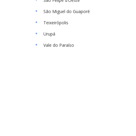
São Felipe d’Oeste
São Miguel do Guaporé
Teixeirópolis
Urupá
Vale do Paraíso