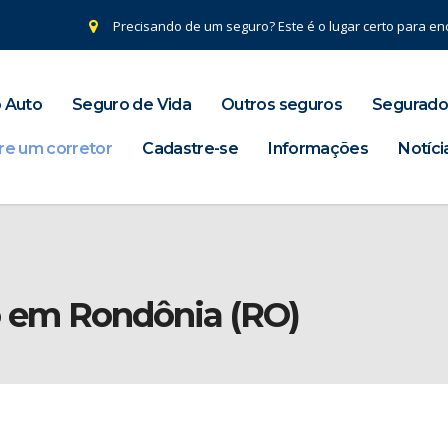
Precisando de um seguro? Este é o lugar certo para enc
 Auto
Seguro de Vida
Outros seguros
Segurado
re um corretor
Cadastre-se
Informações
Notíci
o em Rondônia (RO)