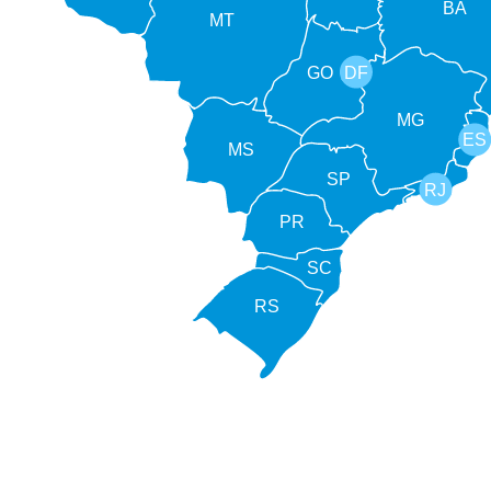
BA
MT
GO
DF
MG
ES
MS
SP
RJ
PR
SC
RS