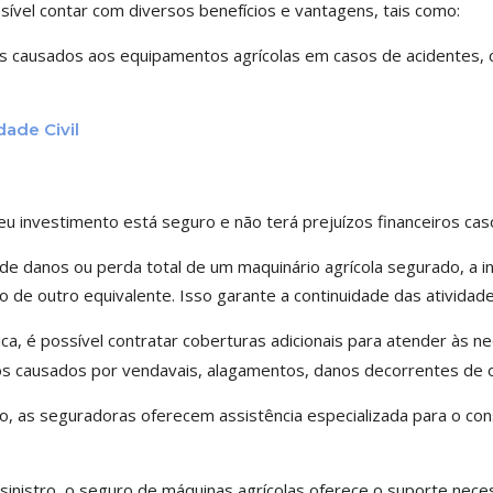
sível contar com diversos benefícios e vantagens, tais como:
 causados aos equipamentos agrícolas em casos de acidentes, col
ade Civil
eu investimento está seguro e não terá prejuízos financeiros caso
de danos ou perda total de um maquinário agrícola segurado, a in
 de outro equivalente. Isso garante a continuidade das atividade
a, é possível contratar coberturas adicionais para atender às ne
anos causados por vendavais, alagamentos, danos decorrentes de o
o, as seguradoras oferecem assistência especializada para o co
inistro, o seguro de máquinas agrícolas oferece o suporte neces