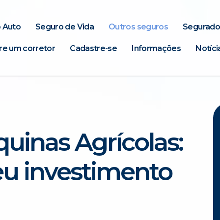
 Auto
Seguro de Vida
Outros seguros
Segurado
re um corretor
Cadastre-se
Informações
Notíci
uinas Agrícolas:
u investimento