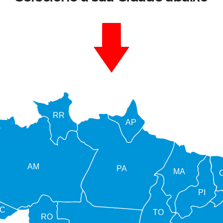
RR
AP
AM
PA
MA
PI
C
TO
RO