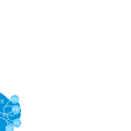
RN
CE
PB
PE
AL
SE