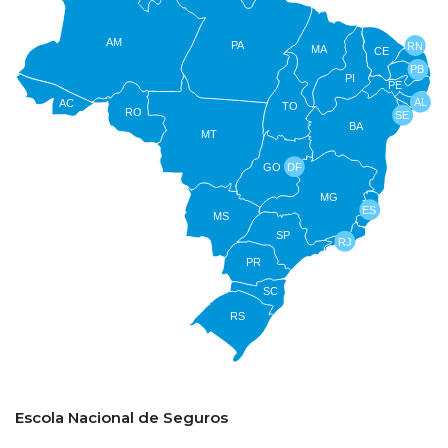
AM
PA
RN
MA
CE
PB
PI
PE
AL
AC
TO
RO
SE
BA
MT
GO
DF
MG
ES
MS
SP
RJ
PR
SC
RS
Escola Nacional de Seguros