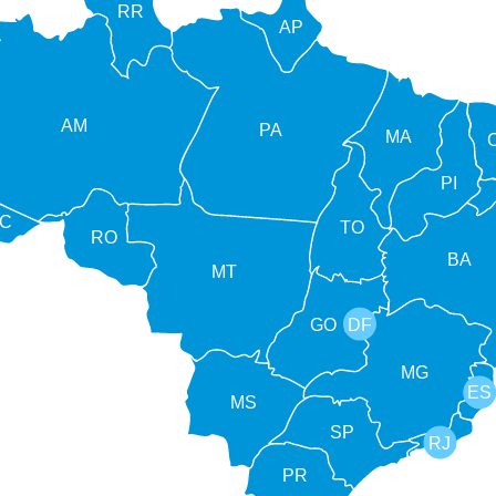
RR
AP
AM
PA
MA
PI
C
TO
RO
BA
MT
GO
DF
MG
ES
MS
SP
RJ
PR