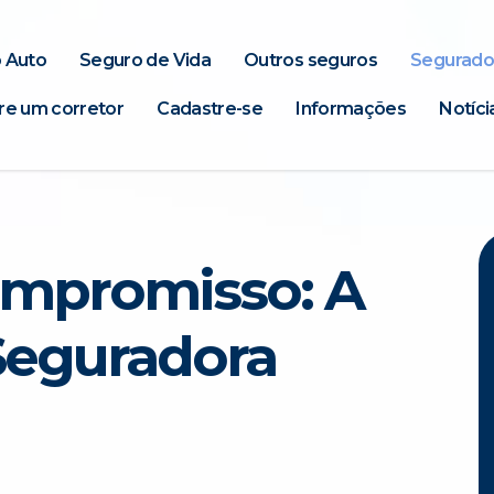
 Auto
Seguro de Vida
Outros seguros
Segurado
re um corretor
Cadastre-se
Informações
Notíci
ompromisso: A
 Seguradora