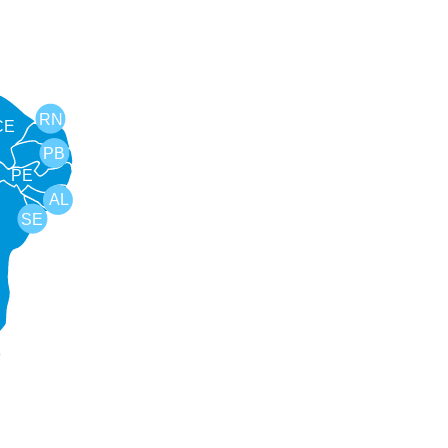
RN
CE
PB
PE
AL
SE