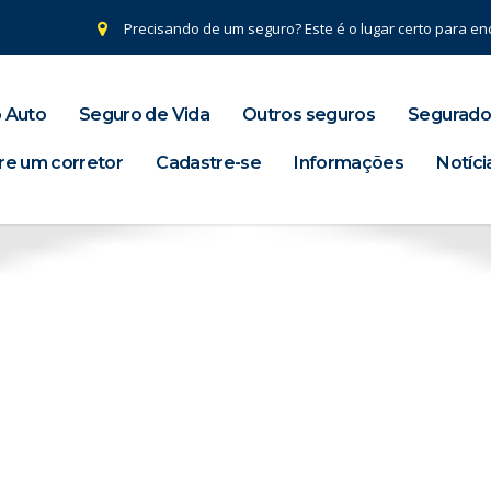
Precisando de um seguro? Este é o lugar certo para enc
 Auto
Seguro de Vida
Outros seguros
Segurado
re um corretor
Cadastre-se
Informações
Notíci