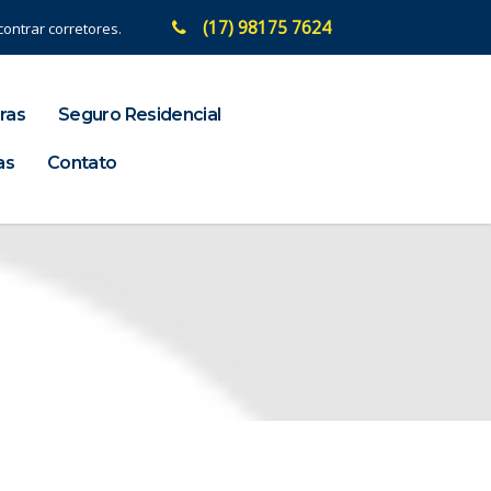
(17) 98175 7624
ontrar corretores.
ras
Seguro Residencial
as
Contato