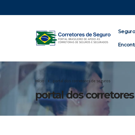
Seguro
Encont
Início
portal dos corretores de seguros
portal dos corretore