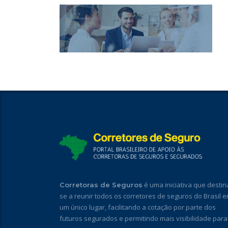
é uma iniciativa que destin
Corretoras de Seguros
se a reunir todos os corretores de seguros do Brasil 
um único lugar, facilitando a cotação por parte dos
futuros segurados e permitindo mais visibilidade para