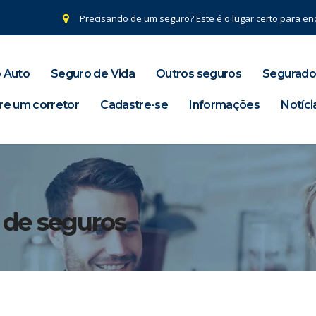
Precisando de um seguro? Este é o lugar certo para enc
 Auto
Seguro de Vida
Outros seguros
Segurado
re um corretor
Cadastre-se
Informações
Notíci
s de seguros