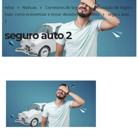
Início
Notícias
Corretores de Seguros
Renovação de Seguro
Auto: como economizar e tomar decisões inteligentes
seguro auto
2
seguro auto 2