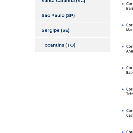
Santa Catarina (SC)
Cor
Bar
São Paulo (SP)
Cor
Sergipe (SE)
Mar
Tocantins (TO)
Cor
Ara
Cor
Ita
Cor
Trê
Cor
Cac
Cor