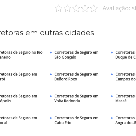
Avaliação: 
retoras em outras cidades
retoras de Seguro no Rio
Corretoras de Seguro em
Corretoras
Janeiro
São Gonçalo
Duque de C
retoras de Seguro em
Corretoras de Seguro em
Corretoras
rói
Belford Roxo
Campos dos
retoras de Seguro em
Corretoras de Seguro em
Corretoras
rópolis
Volta Redonda
Macaé
retoras de Seguro em
Corretoras de Seguro em
Corretoras
oraí
Cabo Frio
Angra dos R