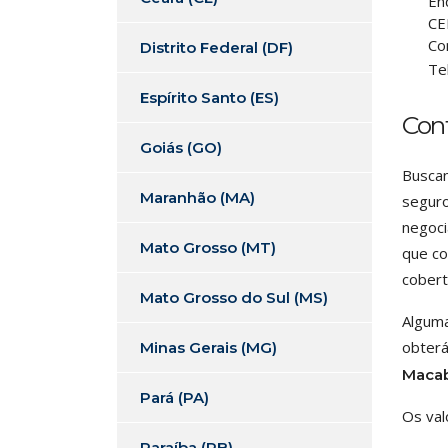
En
CE
Co
Distrito Federal (DF)
Te
Espírito Santo (ES)
Con
Goiás (GO)
Buscan
Maranhão (MA)
seguro
negoci
Mato Grosso (MT)
que co
cobert
Mato Grosso do Sul (MS)
Alguma
obterá
Minas Gerais (MG)
Maca
Pará (PA)
Os val
Paraíba (PB)