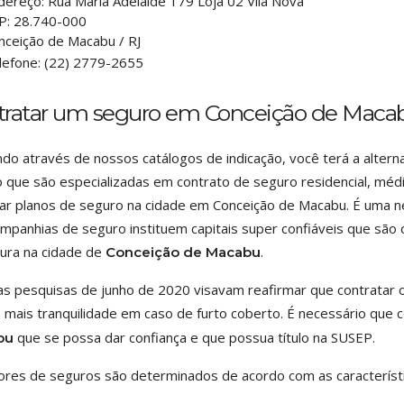
dereço:
Rua Maria Adelaide 179 Loja 02 Vila Nova
P:
28.740-000
nceição de Macabu
/
RJ
lefone:
(22) 2779-2655
tratar um seguro em Conceição de Maca
do através de nossos catálogos de indicação, você terá a altern
 que são especializadas em contrato de seguro residencial, médi
ar planos de seguro na cidade em Conceição de Macabu. É uma 
mpanhias de seguro instituem capitais super confiáveis que são o
ura na cidade de
.
Conceição de Macabu
s pesquisas de junho de 2020 visavam reafirmar que contratar os 
 mais tranquilidade em caso de furto coberto. É necessário que
que se possa dar confiança e que possua título na SUSEP.
bu
ores de seguros são determinados de acordo com as característi