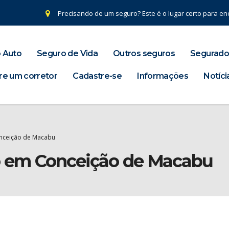
Precisando de um seguro? Este é o lugar certo para enc
 Auto
Seguro de Vida
Outros seguros
Segurado
re um corretor
Cadastre-se
Informações
Notíci
nceição de Macabu
o em Conceição de Macabu