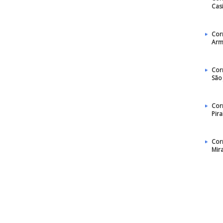
Cas
Cor
Arm
Cor
São
Cor
Pira
Cor
Mir