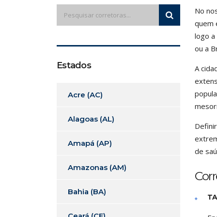
No nos
quem e
logo a
ou a 
Estados
A cida
extens
popula
Acre (AC)
mesorr
Alagoas (AL)
Defini
extrem
Amapá (AP)
de saú
Amazonas (AM)
Cor
Bahia (BA)
TA
Ceará (CE)