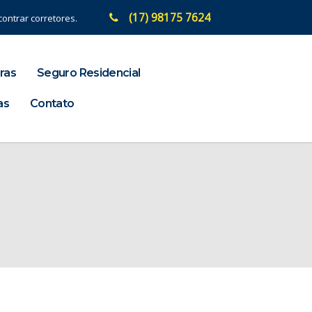
(17) 98175 7624
ontrar corretores.
ras
Seguro Residencial
as
Contato