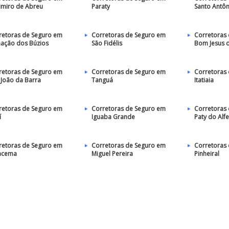
imiro de Abreu
Paraty
Santo Antô
retoras de Seguro em
Corretoras de Seguro em
Corretoras
ação dos Búzios
São Fidélis
Bom Jesus 
retoras de Seguro em
Corretoras de Seguro em
Corretoras
 João da Barra
Tanguá
Itatiaia
retoras de Seguro em
Corretoras de Seguro em
Corretoras
í
Iguaba Grande
Paty do Alf
retoras de Seguro em
Corretoras de Seguro em
Corretoras
acema
Miguel Pereira
Pinheiral