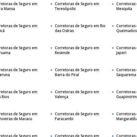
retoras de Seguro em
Corretoras de Seguro em
Corretoras
ra Mansa
Teresópolis
Mesquita
retoras de Seguro em
Corretoras de Seguro em Rio
Corretoras
icá
das Ostras
Queimados
retoras de Seguro em
Corretoras de Seguro em
Corretoras
ruama
Resende
Japeri
retoras de Seguro em
Corretoras de Seguro em
Corretoras
peruna
Barra do Piraí
Saquarema
retoras de Seguro em
Corretoras de Seguro em
Corretoras
s Rios
Valença
Guapimirim
retoras de Seguro em
Corretoras de Seguro em
Corretoras
hoeiras de Macacu
Paracambi
Mangaratib
retoras de Seguro em
Corretoras de Seguro em
Corretoras