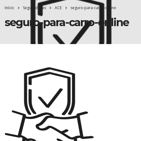
Início
Seguradoras
ACE
seguro-para-carro-online
seguro-para-carro-online