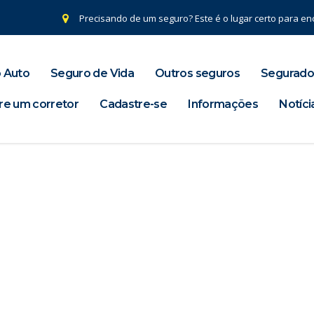
Precisando de um seguro? Este é o lugar certo para enc
 Auto
Seguro de Vida
Outros seguros
Segurado
re um corretor
Cadastre-se
Informações
Notíci