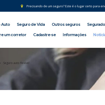
Precisando de um seguro? Este é o lugar certo para enc
 Auto
Seguro de Vida
Outros seguros
Segurado
re um corretor
Cadastre-se
Informações
Notíci
Seguro auto flexível