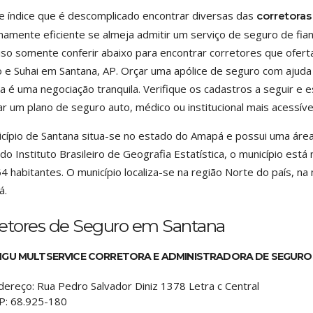
e índice que é descomplicado encontrar diversas das
corretora
amente eficiente se almeja admitir um serviço de seguro de fiança
iso somente conferir abaixo para encontrar corretores que ofer
 e Suhai em Santana, AP. Orçar uma apólice de seguro com ajuda
a é uma negociação tranquila. Verifique os cadastros a seguir e 
car um plano de seguro auto, médico ou institucional mais acessíve
cípio de Santana situa-se no estado do Amapá e possui uma áre
do Instituto Brasileiro de Geografia Estatística, o município est
4 habitantes. O município localiza-se na região Norte do país, n
á.
retores de Seguro em Santana
NGU MULTSERVICE CORRETORA E ADMINISTRADORA DE SEGUROS
dereço:
Rua Pedro Salvador Diniz 1378 Letra c Central
P:
68.925-180