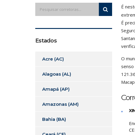
É nest
extrem
É prec
Seguro
Santan
Estados
verifi
O muni
Acre (AC)
senso 
Alagoas (AL)
121.36
Macap
Amapá (AP)
Cor
Amazonas (AM)
XI
Bahia (BA)
En
CE
Ceará (CE)