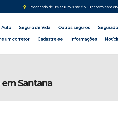
Precisando de um seguro? Este é o lugar certo para enc
 Auto
Seguro de Vida
Outros seguros
Segurado
re um corretor
Cadastre-se
Informações
Notíci
o em Santana