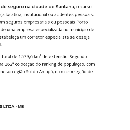
, recurso
s de seguro na cidade de Santana
 locatícia, institucional ou acidentes pessoais.
tam seguros empresariais ou pessoais Porto
 de uma empresa especializada no município de
estabeleça um corretor especialista se deseja
l.
a total de 1579,6 km² de extensão. Segundo
á na 262ª colocação do ranking de população, com
a mesorregião Sul do Amapá, na microrregião de
 LTDA - ME