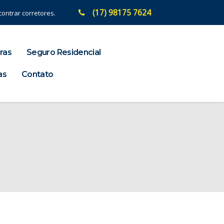
(17) 98175 7624
ontrar corretores.
ras
Seguro Residencial
as
Contato