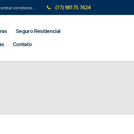
(17) 98175 7624
ontrar corretores.
ras
Seguro Residencial
as
Contato