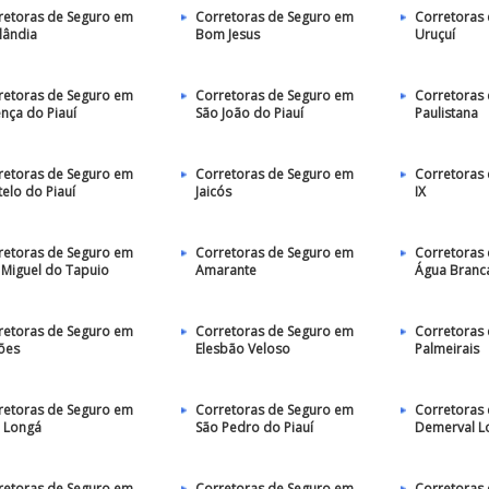
retoras de Seguro em
Corretoras de Seguro em
Corretoras
lândia
Bom Jesus
Uruçuí
retoras de Seguro em
Corretoras de Seguro em
Corretoras
ença do Piauí
São João do Piauí
Paulistana
retoras de Seguro em
Corretoras de Seguro em
Corretoras 
elo do Piauí
Jaicós
IX
retoras de Seguro em
Corretoras de Seguro em
Corretoras
 Miguel do Tapuio
Amarante
Água Branc
retoras de Seguro em
Corretoras de Seguro em
Corretoras
ões
Elesbão Veloso
Palmeirais
retoras de Seguro em
Corretoras de Seguro em
Corretoras
o Longá
São Pedro do Piauí
Demerval L
retoras de Seguro em
Corretoras de Seguro em
Corretoras