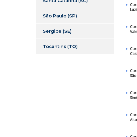
Santa Catarina (SC)
Cor
Luzi
São Paulo (SP)
Cor
Sergipe (SE)
Val
Tocantins (TO)
Cor
Cast
Cor
São
Cor
Sim
Cor
Alt
Cor