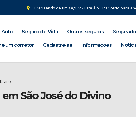
Precisando de um seguro? Este é o lugar certo para enc
 Auto
Seguro de Vida
Outros seguros
Segurado
re um corretor
Cadastre-se
Informações
Notíci
Divino
o em São José do Divino