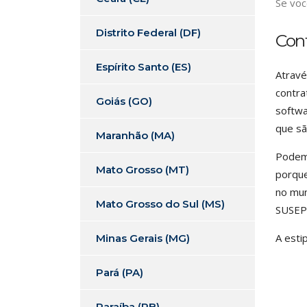
Se voc
Distrito Federal (DF)
Con
Espírito Santo (ES)
Atravé
contra
Goiás (GO)
softwa
que sã
Maranhão (MA)
Podemo
Mato Grosso (MT)
porque
no mun
Mato Grosso do Sul (MS)
SUSEP
A esti
Minas Gerais (MG)
Pará (PA)
Paraíba (PB)