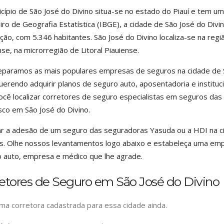
cípio de São José do Divino situa-se no estado do Piauí e tem um
eiro de Geografia Estatística (IBGE), a cidade de São José do Div
ção, com 5.346 habitantes. São José do Divino localiza-se na reg
nse, na microrregião de Litoral Piauiense.
eparamos as mais populares empresas de seguros na cidade de S
uerendo adquirir planos de seguro auto, aposentadoria e instituci
ocê localizar corretores de seguro especialistas em seguros da
co em São José do Divino.
ar a adesão de um seguro das seguradoras Yasuda ou a HDI na c
s. Olhe nossos levantamentos logo abaixo e estabeleça uma emp
 auto, empresa e médico que lhe agrade.
retores de Seguro em São José do Divino
a corretora cadastrada para essa cidade ainda.