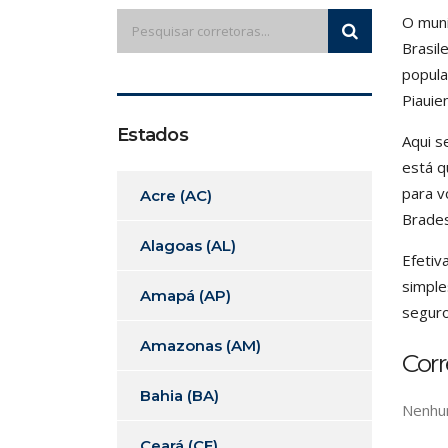
O muni
Brasil
popula
Piauie
Estados
Aqui s
está q
para v
Acre (AC)
Brades
Alagoas (AL)
Efetiv
simple
Amapá (AP)
seguro
Amazonas (AM)
Cor
Bahia (BA)
Nenhum
Ceará (CE)