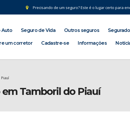
Precisando de um seguro? Este é o lugar certo para enc
 Auto
Seguro de Vida
Outros seguros
Segurado
re um corretor
Cadastre-se
Informações
Notíci
 Piauí
 em Tamboril do Piauí