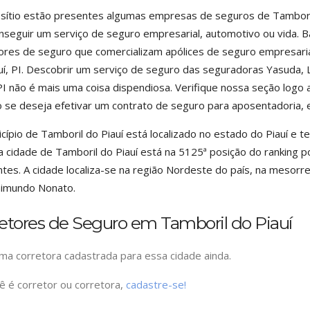
sítio estão presentes algumas empresas de seguros de Tamboril 
nseguir um serviço de seguro empresarial, automotivo ou vida. B
ores de seguro que comercializam apólices de seguro empresari
uí, PI. Descobrir um serviço de seguro das seguradoras Yasuda,
 PI não é mais uma coisa dispendiosa. Verifique nossa seção log
 se deseja efetivar um contrato de seguro para aposentadoria, 
cípio de Tamboril do Piauí está localizado no estado do Piauí e
a cidade de Tamboril do Piauí está na 5125ª posição do ranking p
ntes. A cidade localiza-se na região Nordeste do país, na mesorr
aimundo Nonato.
etores de Seguro em Tamboril do Piauí
a corretora cadastrada para essa cidade ainda.
ê é corretor ou corretora,
cadastre-se!