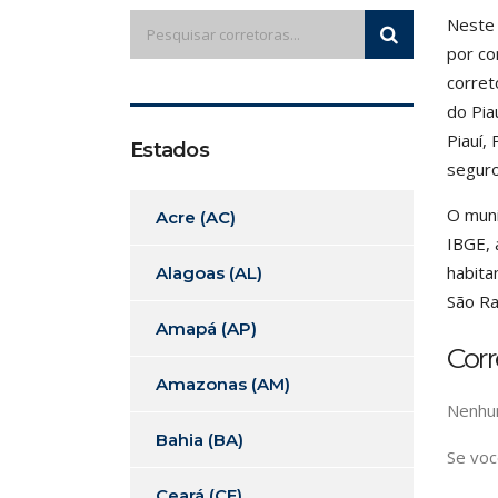
Neste 
por co
corret
do Pia
Piauí,
Estados
seguro
O muni
Acre (AC)
IBGE, 
habita
Alagoas (AL)
São R
Amapá (AP)
Corr
Amazonas (AM)
Nenhum
Bahia (BA)
Se voc
Ceará (CE)