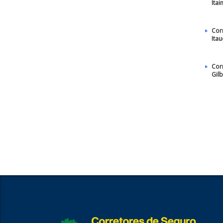
Itai
Cor
Itau
Cor
Gil