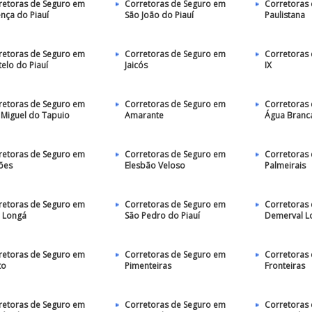
retoras de Seguro em
Corretoras de Seguro em
Corretoras
ença do Piauí
São João do Piauí
Paulistana
retoras de Seguro em
Corretoras de Seguro em
Corretoras 
elo do Piauí
Jaicós
IX
retoras de Seguro em
Corretoras de Seguro em
Corretoras
 Miguel do Tapuio
Amarante
Água Branc
retoras de Seguro em
Corretoras de Seguro em
Corretoras
ões
Elesbão Veloso
Palmeirais
retoras de Seguro em
Corretoras de Seguro em
Corretoras
o Longá
São Pedro do Piauí
Demerval L
retoras de Seguro em
Corretoras de Seguro em
Corretoras
to
Pimenteiras
Fronteiras
retoras de Seguro em
Corretoras de Seguro em
Corretoras