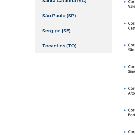
Santa Catarina (SC)
Cor
Val
São Paulo (SP)
Cor
Cast
Sergipe (SE)
Cor
Tocantins (TO)
São
Cor
Sim
Cor
Alt
Cor
Por
Cor