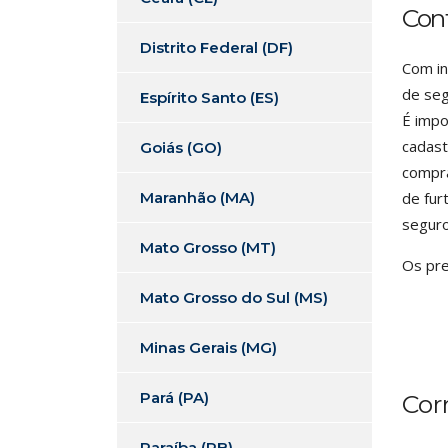
Con
Distrito Federal (DF)
Com in
de seg
Espírito Santo (ES)
É impo
cadast
Goiás (GO)
compra
Maranhão (MA)
de fur
seguro
Mato Grosso (MT)
Os pre
Mato Grosso do Sul (MS)
Minas Gerais (MG)
Pará (PA)
Cor
Paraíba (PB)