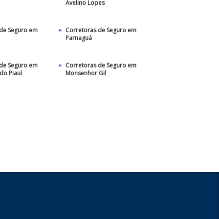
Avelino Lopes
 de Seguro em
Corretoras de Seguro em
Parnaguá
 de Seguro em
Corretoras de Seguro em
do Piauí
Monsenhor Gil