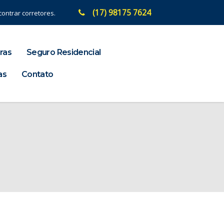
(17) 98175 7624
ontrar corretores.
ras
Seguro Residencial
as
Contato