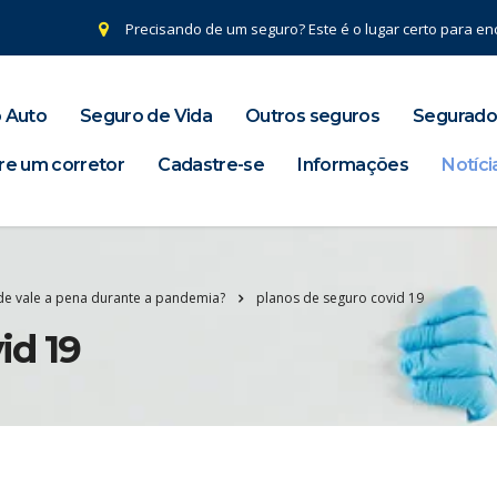
Precisando de um seguro? Este é o lugar certo para enc
 Auto
Seguro de Vida
Outros seguros
Segurado
re um corretor
Cadastre-se
Informações
Notíci
de vale a pena durante a pandemia?
planos de seguro covid 19
id 19