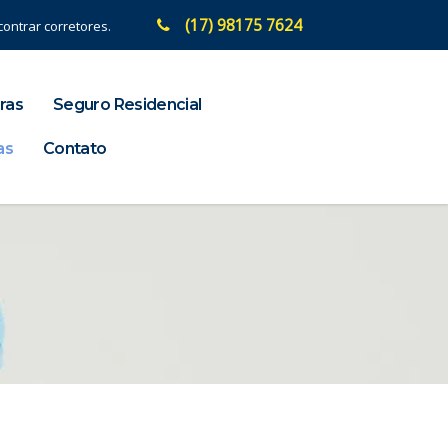
(17) 98175 7624
ontrar corretores.
ras
Seguro Residencial
as
Contato