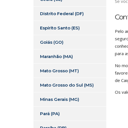
Se voc
Distrito Federal (DF)
Con
Espírito Santo (ES)
Pelo a
seguro
Goiás (GO)
conhec
para a
Maranhão (MA)
No mom
Mato Grosso (MT)
favore
de Cai
Mato Grosso do Sul (MS)
Os val
Minas Gerais (MG)
Pará (PA)
Paraíba (PB)