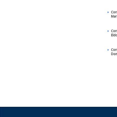
Cor
Mar
Cor
Eld
Cor
Dom