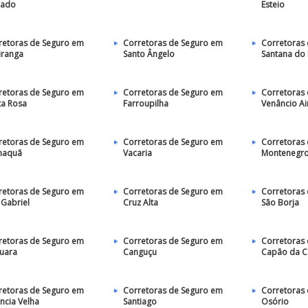
eado
Esteio
retoras de Seguro em
Corretoras de Seguro em
Corretoras
iranga
Santo Ângelo
Santana do
retoras de Seguro em
Corretoras de Seguro em
Corretoras
ta Rosa
Farroupilha
Venâncio Ai
retoras de Seguro em
Corretoras de Seguro em
Corretoras
maquã
Vacaria
Montenegr
retoras de Seguro em
Corretoras de Seguro em
Corretoras
 Gabriel
Cruz Alta
São Borja
retoras de Seguro em
Corretoras de Seguro em
Corretoras
uara
Canguçu
Capão da 
retoras de Seguro em
Corretoras de Seguro em
Corretoras
ncia Velha
Santiago
Osório