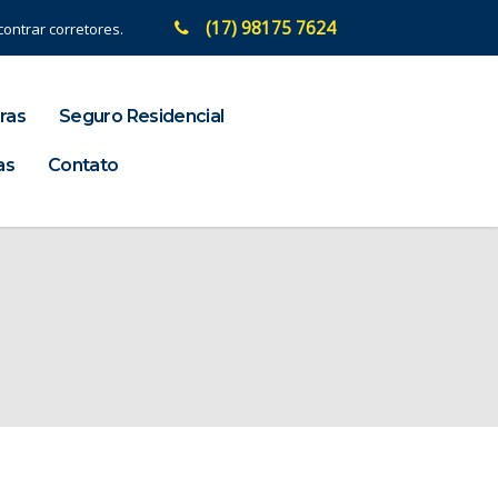
(17) 98175 7624
ontrar corretores.
ras
Seguro Residencial
as
Contato