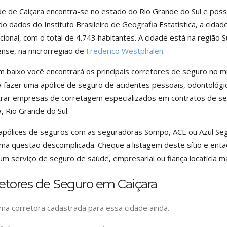
de de Caiçara encontra-se no estado do Rio Grande do Sul e poss
o dados do Instituto Brasileiro de Geografia Estatística, a cidad
cional, com o total de 4.743 habitantes. A cidade está na região 
nse, na microrregião de
Frederico Westphalen
.
m baixo você encontrará os principais corretores de seguro no m
 fazer uma apólice de seguro de acidentes pessoais, odontológico 
rar empresas de corretagem especializados em contratos de segu
a, Rio Grande do Sul.
apólices de seguros com as seguradoras Sompo, ACE ou Azul Seg
uma questão descomplicada. Cheque a listagem deste sítio e ent
um serviço de seguro de saúde, empresarial ou fiança locatícia ma
etores de Seguro em Caiçara
a corretora cadastrada para essa cidade ainda.