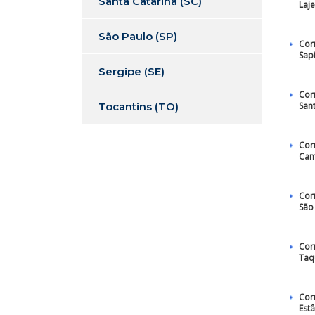
Santa Catarina (SC)
Laj
São Paulo (SP)
Cor
Sap
Sergipe (SE)
Cor
Tocantins (TO)
San
Cor
Ca
Cor
São
Cor
Taq
Cor
Estâ