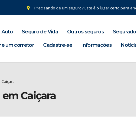
Precisando de um seguro? Este é o lugar certo para enc
 Auto
Seguro de Vida
Outros seguros
Segurado
re um corretor
Cadastre-se
Informações
Notíci
 Caiçara
o em Caiçara