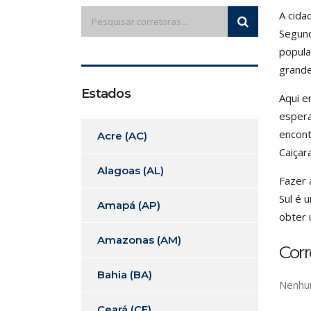
A cida
Segund
popula
grande
Estados
Aqui e
espera
encont
Acre (AC)
Caiçar
Alagoas (AL)
Fazer 
Sul é 
Amapá (AP)
obter 
Amazonas (AM)
Corr
Bahia (BA)
Nenhum
Ceará (CE)