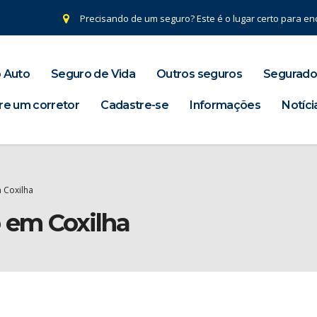
Precisando de um seguro? Este é o lugar certo para enc
 Auto
Seguro de Vida
Outros seguros
Segurado
re um corretor
Cadastre-se
Informações
Notíci
 Coxilha
o em Coxilha