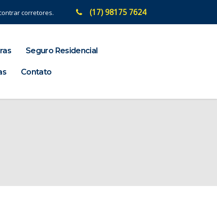
(17) 98175 7624
ontrar corretores.
ras
Seguro Residencial
as
Contato