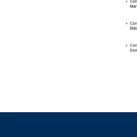
Cor
Mar
Cor
Eld
Cor
Dom