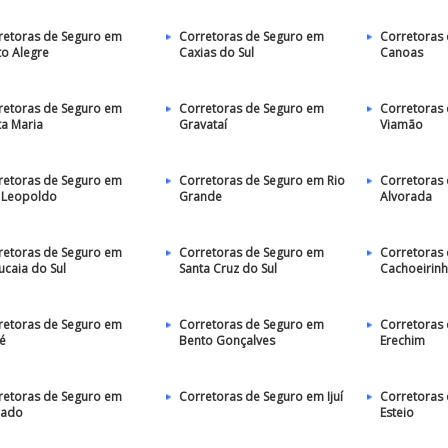
retoras de Seguro em
Corretoras de Seguro em
Corretoras
to Alegre
Caxias do Sul
Canoas
retoras de Seguro em
Corretoras de Seguro em
Corretoras
ta Maria
Gravataí
Viamão
retoras de Seguro em
Corretoras de Seguro em Rio
Corretoras
 Leopoldo
Grande
Alvorada
retoras de Seguro em
Corretoras de Seguro em
Corretoras
ucaia do Sul
Santa Cruz do Sul
Cachoeirin
retoras de Seguro em
Corretoras de Seguro em
Corretoras
é
Bento Gonçalves
Erechim
retoras de Seguro em
Corretoras de Seguro em Ijuí
Corretoras
eado
Esteio