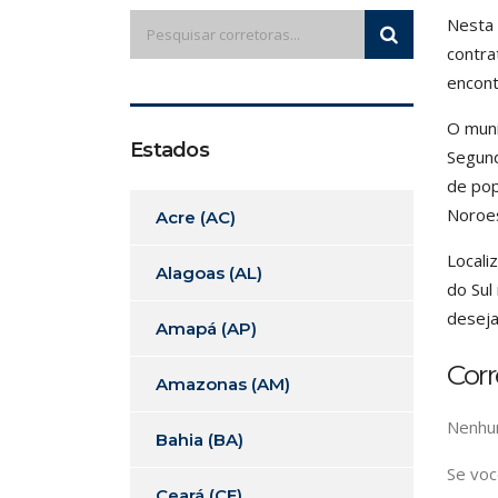
Nesta 
contra
encont
O muni
Estados
Segund
de pop
Noroes
Acre (AC)
Locali
Alagoas (AL)
do Sul
deseja
Amapá (AP)
Corr
Amazonas (AM)
Nenhum
Bahia (BA)
Se voc
Ceará (CE)