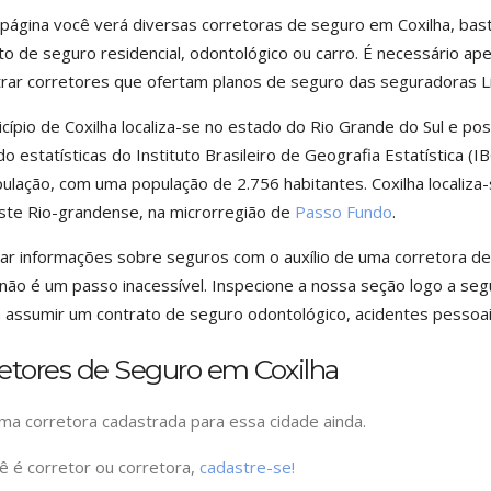
página você verá diversas corretoras de seguro em Coxilha, ba
to de seguro residencial, odontológico ou carro. É necessário ap
rar corretores que ofertam planos de seguro das seguradoras Li
cípio de Coxilha localiza-se no estado do Rio Grande do Sul e po
o estatísticas do Instituto Brasileiro de Geografia Estatística (
ulação, com uma população de 2.756 habitantes. Coxilha localiza-
te Rio-grandense, na microrregião de
Passo Fundo
.
zar informações sobre seguros com o auxílio de uma corretora d
 não é um passo inacessível. Inspecione a nossa seção logo a seg
 assumir um contrato de seguro odontológico, acidentes pessoai
etores de Seguro em Coxilha
a corretora cadastrada para essa cidade ainda.
ê é corretor ou corretora,
cadastre-se!