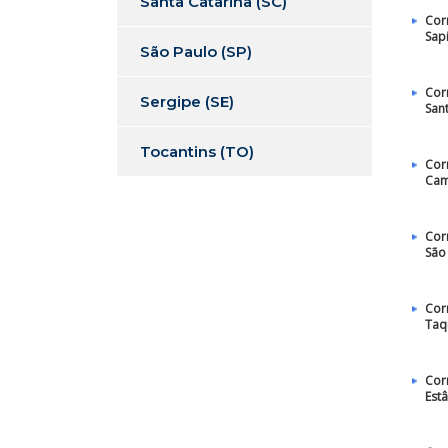
Santa Catarina (SC)
Cor
Sap
São Paulo (SP)
Cor
Sergipe (SE)
San
Tocantins (TO)
Cor
Ca
Cor
São
Cor
Taq
Cor
Estâ