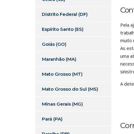
Con
Distrito Federal (DF)
Pela a
Espírito Santo (ES)
trabal
muito 
Goiás (GO)
As est
uma at
Maranhão (MA)
necess
sinist
Mato Grosso (MT)
A dete
Mato Grosso do Sul (MS)
Minas Gerais (MG)
Pará (PA)
Cor
Paraíba (PB)