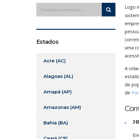
Logo m
sistem
empres
pessoa
corret
Estados
uma co
acessí
Acre (AC)
A cida
Alagoas (AL)
estatí
de pop
Amapá (AP)
de
Por
Cor
Amazonas (AM)
J 
Bahia (BA)
En
Ceará (CE)