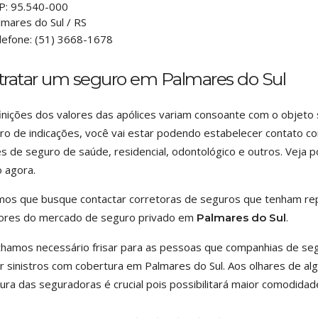
P:
95.540-000
lmares do Sul
/
RS
lefone:
(51) 3668-1678
tratar um seguro em Palmares do Sul
inições dos valores das apólices variam consoante com o objeto
ro de indicações, você vai estar podendo estabelecer contato
es de seguro de saúde, residencial, odontológico e outros. Veja 
 agora.
mos que busque contactar corretoras de seguros que tenham re
tores do mercado de seguro privado em
.
Palmares do Sul
hamos necessário frisar para as pessoas que companhias de seg
r sinistros com cobertura em Palmares do Sul. Aos olhares de a
ura das seguradoras é crucial pois possibilitará maior comodidad