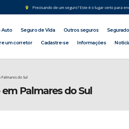
Precisando de um seguro? Este é o lugar certo para enc
 Auto
Seguro de Vida
Outros seguros
Segurado
re um corretor
Cadastre-se
Informações
Notíci
 Palmares do Sul
o em Palmares do Sul