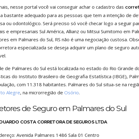
ais, nesse portal você vai conseguir achar o cadastro das
corre
a bastante adequado para as pessoas que tem a intenção de det
a ou odontológico. Será preciso só você checar logo a seguir p
is e empresariais Sul América, Allianz ou Mitsui Sumitomo em Pa
ores em Palmares do Sul, RS não é uma negociação custosa. Obse
rretora especializada se deseja adquirir um plano de seguro auto,
vel.
de de Palmares do Sul está localizada no estado do Rio Grande d
sticas do Instituto Brasileiro de Geografia Estatística (IBGE), Pa
ulação, com 11.318 habitantes. Palmares do Sul situa-se na regiã
to Alegre
, na microrregião de
Osório
.
retores de Seguro em Palmares do Sul
EDUARDO COSTA CORRETORA DE SEGUROS LTDA
dereço:
Avenida Palmares 1486 Sala 01 Centro