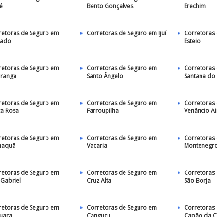
é
Bento Gonçalves
Erechim
retoras de Seguro em
Corretoras de Seguro em Ijuí
Corretoras
eado
Esteio
retoras de Seguro em
Corretoras de Seguro em
Corretoras
iranga
Santo Ângelo
Santana do
retoras de Seguro em
Corretoras de Seguro em
Corretoras
ta Rosa
Farroupilha
Venâncio Ai
retoras de Seguro em
Corretoras de Seguro em
Corretoras
maquã
Vacaria
Montenegr
retoras de Seguro em
Corretoras de Seguro em
Corretoras
 Gabriel
Cruz Alta
São Borja
retoras de Seguro em
Corretoras de Seguro em
Corretoras
uara
Canguçu
Capão da 