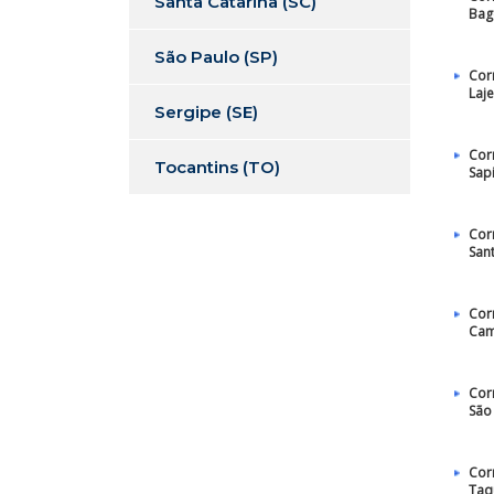
Santa Catarina (SC)
Bag
São Paulo (SP)
Cor
Laj
Sergipe (SE)
Cor
Tocantins (TO)
Sap
Cor
San
Cor
Ca
Cor
São
Cor
Taq