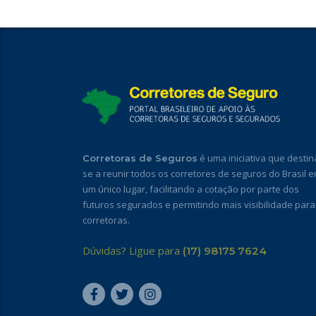
é uma iniciativa que destin
Corretoras de Seguros
se a reunir todos os corretores de seguros do Brasil 
um único lugar, facilitando a cotação por parte dos
futuros segurados e permitindo mais visibilidade para
corretoras.
Dúvidas? Ligue para
(17) 98175 7624