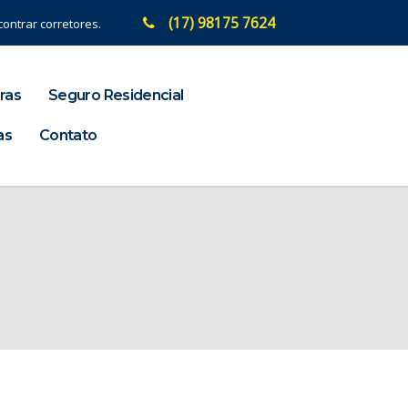
(17) 98175 7624
ontrar corretores.
ras
Seguro Residencial
as
Contato