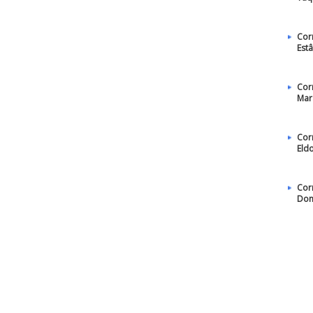
Cor
Estâ
Cor
Mar
Cor
Eld
Cor
Dom