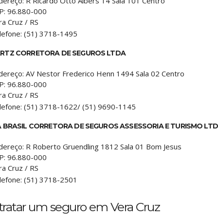
dereço:
R Ricardo Otto Albers 14 Sala 101 Centro
P:
96.880-000
ra Cruz
/
RS
lefone:
(51) 3718-1495
RTZ CORRETORA DE SEGUROS LTDA
dereço:
AV Nestor Frederico Henn 1494 Sala 02 Centro
P:
96.880-000
ra Cruz
/
RS
lefone:
(51) 3718-1622/ (51) 9690-1145
A BRASIL CORRETORA DE SEGUROS ASSESSORIA E TURISMO LTD
dereço:
R Roberto Gruendling 1812 Sala 01 Bom Jesus
P:
96.880-000
ra Cruz
/
RS
lefone:
(51) 3718-2501
tratar um seguro em Vera Cruz