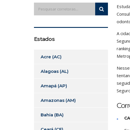
Estuda
Consul
odonto
A cida
Estados
Segund
rankin
Metrop
Acre (AC)
Nesse 
Alagoas (AL)
tentan
seguid
Amapá (AP)
Seguro
Amazonas (AM)
Corr
Bahia (BA)
CA
Ceará (CE)