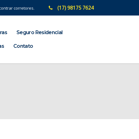
(17) 98175 7624
ontrar corretores.
ras
Seguro Residencial
as
Contato