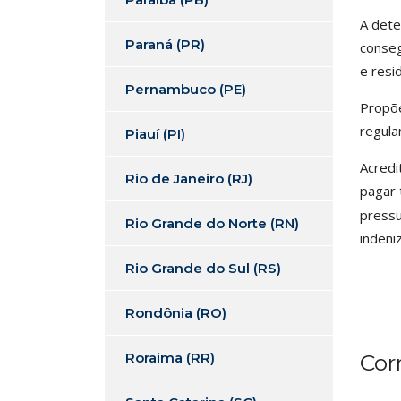
A dete
Paraná (PR)
conseg
e resi
Pernambuco (PE)
Propõe
regula
Piauí (PI)
Acredi
Rio de Janeiro (RJ)
pagar 
pressu
Rio Grande do Norte (RN)
indeni
Rio Grande do Sul (RS)
Rondônia (RO)
Roraima (RR)
Cor