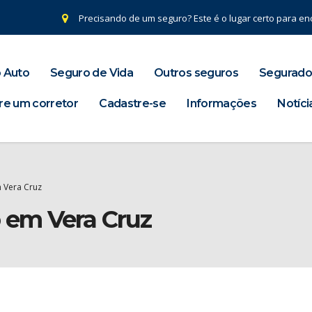
Precisando de um seguro? Este é o lugar certo para enc
 Auto
Seguro de Vida
Outros seguros
Segurado
re um corretor
Cadastre-se
Informações
Notíci
 Vera Cruz
o em Vera Cruz