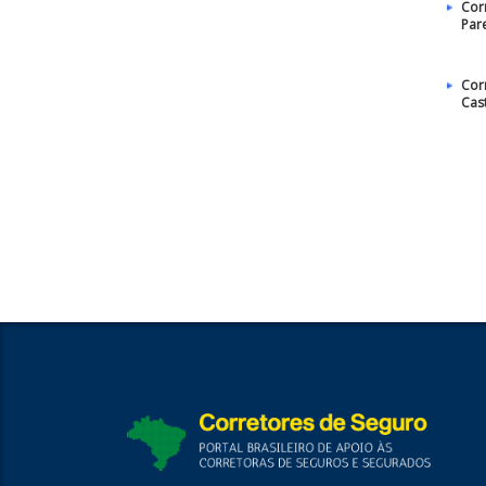
Cor
Par
Cor
Cas