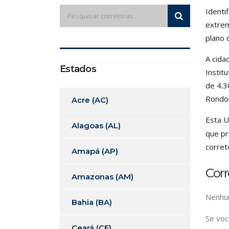
Identi
extrem
plano 
A cida
Estados
Instit
de 4.3
Rondon
Acre (AC)
Esta U
Alagoas (AL)
que pr
corret
Amapá (AP)
Corr
Amazonas (AM)
Nenhum
Bahia (BA)
Se voc
Ceará (CE)