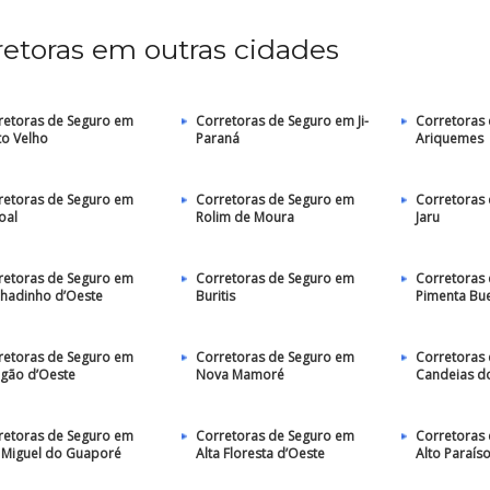
retoras em outras cidades
retoras de Seguro em
Corretoras de Seguro em Ji-
Corretoras
to Velho
Paraná
Ariquemes
retoras de Seguro em
Corretoras de Seguro em
Corretoras
oal
Rolim de Moura
Jaru
retoras de Seguro em
Corretoras de Seguro em
Corretoras
hadinho d’Oeste
Buritis
Pimenta Bu
retoras de Seguro em
Corretoras de Seguro em
Corretoras
igão d’Oeste
Nova Mamoré
Candeias do
retoras de Seguro em
Corretoras de Seguro em
Corretoras
 Miguel do Guaporé
Alta Floresta d’Oeste
Alto Paraís