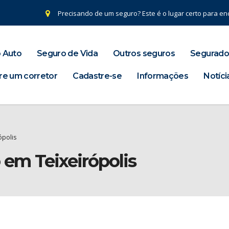
Precisando de um seguro? Este é o lugar certo para enc
 Auto
Seguro de Vida
Outros seguros
Segurado
re um corretor
Cadastre-se
Informações
Notíci
ópolis
 em Teixeirópolis