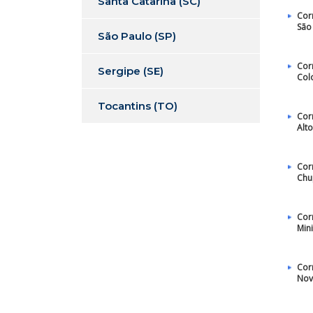
Santa Catarina (SC)
Cor
São
São Paulo (SP)
Cor
Sergipe (SE)
Col
Tocantins (TO)
Cor
Alto
Cor
Chu
Cor
Min
Cor
Nov