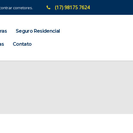
(17) 98175 7624
ontrar corretores.
ras
Seguro Residencial
as
Contato