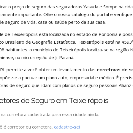
ficar o preço do seguro das seguradoras Yasuda e Sompo na cida
amente importante. Olhe o nosso catálogo do portal e verifiqu
de seguro de vida, casa ou saúde perto da sua casa.
de de Teixeirópolis está localizada no estado de Rondônia e pos
uto Brasileiro de Geografia Estatística, Teixeirópolis está na 459
08 habitantes. o município de Teixeirópolis localiza-se na região
iense, na microrregião de Ji-Paraná.
RL permite a você obter um levantamento das
corretoras de s
opõe-se a pactuar um plano auto, empresarial e médico. É precis
oras de seguro que lidam com planos de seguro pessoais Allianz e
etores de Seguro em Teixeirópolis
a corretora cadastrada para essa cidade ainda.
ê é corretor ou corretora,
cadastre-se!