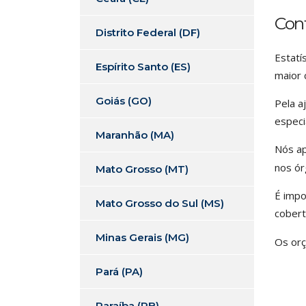
Cont
Distrito Federal (DF)
Estatí
Espírito Santo (ES)
maior 
Goiás (GO)
Pela a
especi
Maranhão (MA)
Nós a
nos ór
Mato Grosso (MT)
É impo
Mato Grosso do Sul (MS)
cobert
Minas Gerais (MG)
Os orç
Pará (PA)
Paraíba (PB)