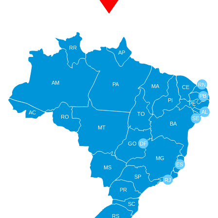
RR
AP
AM
PA
RN
MA
CE
PB
PI
PE
AL
AC
TO
RO
SE
BA
MT
GO
DF
MG
ES
MS
SP
RJ
PR
SC
RS