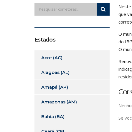
Neste 
que vã
corret
O muni
Estados
do IBG
O muni
Acre (AC)
Renova
indica
Alagoas (AL)
reside
Amapá (AP)
Cor
Amazonas (AM)
Nenhum
Bahia (BA)
Se voc
Ceará (CE)