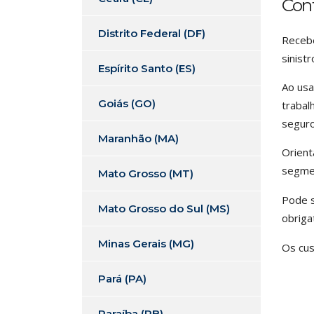
Con
Distrito Federal (DF)
Recebe
sinistr
Espírito Santo (ES)
Ao usa
Goiás (GO)
trabal
seguro
Maranhão (MA)
Orient
segme
Mato Grosso (MT)
Pode s
Mato Grosso do Sul (MS)
obriga
Minas Gerais (MG)
Os cus
Pará (PA)
Paraíba (PB)