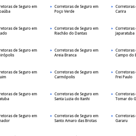
retoras de Seguro em
Corretoras de Seguro em
Corretoras
baúba
Poço Verde
Carira
retoras de Seguro em
Corretoras de Seguro em
Corretoras
gado
Riachão do Dantas
Japaratuba
retoras de Seguro em
Corretoras de Seguro em
Corretoras
irópolis
Areia Branca
Campo do B
retoras de Seguro em
Corretoras de Seguro em
Corretoras
uim
Carmópolis
Frei Paulo
retoras de Seguro em
Corretoras de Seguro em
Corretoras
atuba
Santa Luzia do Itanhi
Tomar do G
retoras de Seguro em
Corretoras de Seguro em
Corretoras
hador
Santo Amaro das Brotas
Gararu