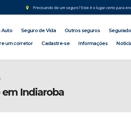
Precisando de um seguro? Este é o lugar certo para enc
 Auto
Seguro de Vida
Outros seguros
Segurado
re um corretor
Cadastre-se
Informações
Notíci
a
o em Indiaroba