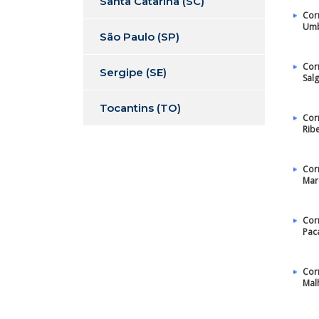
Santa Catarina (SC)
Cor
Um
São Paulo (SP)
Cor
Sergipe (SE)
Sal
Tocantins (TO)
Cor
Ribe
Cor
Mar
Cor
Pac
Cor
Mal