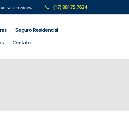
(17) 98175 7624
ontrar corretores.
ras
Seguro Residencial
as
Contato