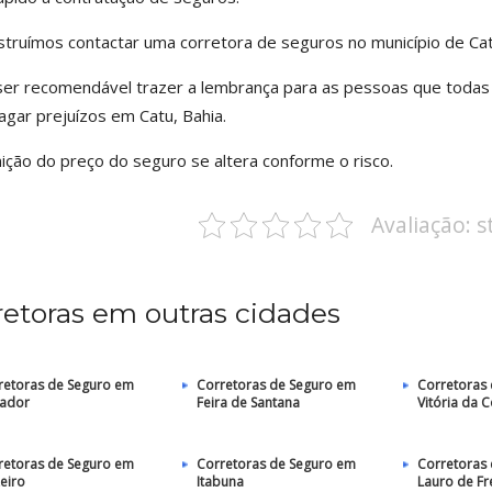
struímos contactar uma corretora de seguros no município de Ca
er recomendável trazer a lembrança para as pessoas que todas
agar prejuízos em Catu, Bahia.
nição do preço do seguro se altera conforme o risco.
Avaliação: 
retoras em outras cidades
retoras de Seguro em
Corretoras de Seguro em
Corretoras
vador
Feira de Santana
Vitória da 
retoras de Seguro em
Corretoras de Seguro em
Corretoras
eiro
Itabuna
Lauro de Fr