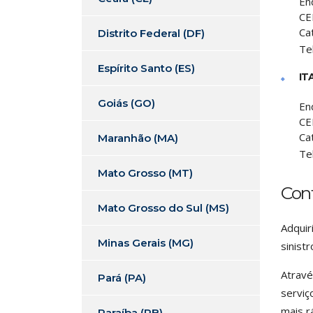
En
CE
Ca
Distrito Federal (DF)
Te
Espírito Santo (ES)
IT
Goiás (GO)
En
CE
Ca
Maranhão (MA)
Te
Mato Grosso (MT)
Con
Mato Grosso do Sul (MS)
Adquir
Minas Gerais (MG)
sinistr
Atravé
Pará (PA)
serviç
mais r
Paraíba (PB)