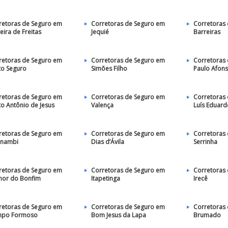
retoras de Seguro em
Corretoras de Seguro em
Corretoras
eira de Freitas
Jequié
Barreiras
retoras de Seguro em
Corretoras de Seguro em
Corretoras
to Seguro
Simões Filho
Paulo Afon
retoras de Seguro em
Corretoras de Seguro em
Corretoras
to Antônio de Jesus
Valença
Luís Eduar
retoras de Seguro em
Corretoras de Seguro em
Corretoras
nambi
Dias d’Ávila
Serrinha
retoras de Seguro em
Corretoras de Seguro em
Corretoras
hor do Bonfim
Itapetinga
Irecê
retoras de Seguro em
Corretoras de Seguro em
Corretoras
po Formoso
Bom Jesus da Lapa
Brumado