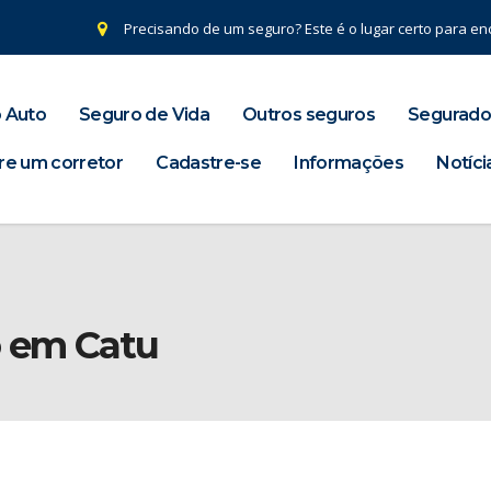
Precisando de um seguro? Este é o lugar certo para enc
 Auto
Seguro de Vida
Outros seguros
Segurado
re um corretor
Cadastre-se
Informações
Notíci
o em Catu