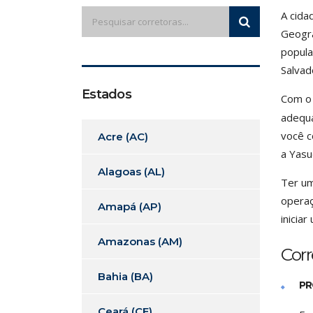
A cida
Geogra
popula
Salvad
Estados
Com o 
adequa
você c
Acre (AC)
a Yasu
Alagoas (AL)
Ter um
operaç
Amapá (AP)
inicia
Amazonas (AM)
Cor
Bahia (BA)
PR
Ceará (CE)