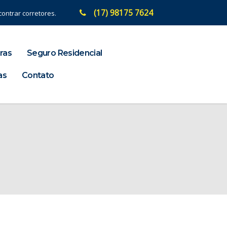
(17) 98175 7624
ontrar corretores.
ras
Seguro Residencial
as
Contato