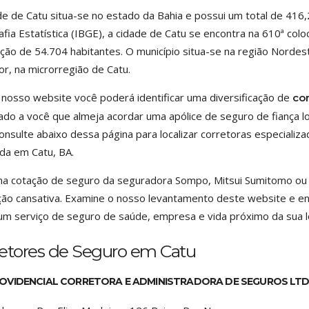
de de Catu situa-se no estado da Bahia e possui um total de 416,
fia Estatística (IBGE), a cidade de Catu se encontra na 610ª co
ção de 54.704 habitantes. O município situa-se na região Nordes
or, na microrregião de Catu.
nosso website você poderá identificar uma diversificação de
co
do a você que almeja acordar uma apólice de seguro de fiança lo
onsulte abaixo dessa página para localizar corretoras especializ
da em Catu, BA.
a cotação de seguro da seguradora Sompo, Mitsui Sumitomo ou
ão cansativa. Examine o nosso levantamento deste website e 
r um serviço de seguro de saúde, empresa e vida próximo da sua l
retores de Seguro em Catu
OVIDENCIAL CORRETORA E ADMINISTRADORA DE SEGUROS LT