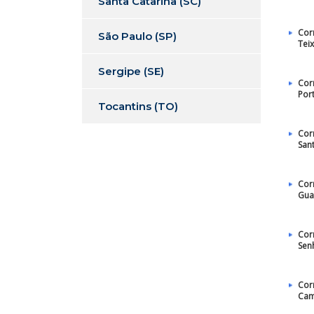
Santa Catarina (SC)
Cor
São Paulo (SP)
Teix
Sergipe (SE)
Cor
Por
Tocantins (TO)
Cor
San
Cor
Gua
Cor
Sen
Cor
Cam