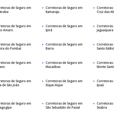
retoras de Seguro em
Corretoras de Seguro em
Corretoras
beraba
Itamaraju
Cruz das A
retoras de Seguro em
Corretoras de Seguro em
Corretoras
to Amaro
Ipirá
Jaguaquara
retoras de Seguro em
Corretoras de Seguro em
Corretoras
eira do Pombal
Barra
Santo Estêv
retoras de Seguro em
Corretoras de Seguro em
Corretoras
ano
Macaúbas
Monte Sant
retoras de Seguro em
Corretoras de Seguro em
Corretoras
a de São João
Xique-Xique
Ipiaú
retoras de Seguro em
Corretoras de Seguro em
Corretoras
agogipe
São Sebastião do Passé
Seabra