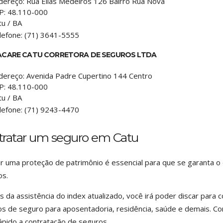
dereço:
Rua Elias Medeiros 126 Bairro Rua Nova
P:
48.110-000
tu
/
BA
lefone:
(71) 3641-5555
ACARE CATU CORRETORA DE SEGUROS LTDA
dereço:
Avenida Padre Cupertino 144 Centro
P:
48.110-000
tu
/
BA
lefone:
(71) 9243-4470
tratar um seguro em Catu
ir uma proteção de patrimônio é essencial para que se garanta o
os.
s da assistência do index atualizado, você irá poder discar para
os de seguro para aposentadoria, residência, saúde e demais. C
ápido a contratação de seguros.