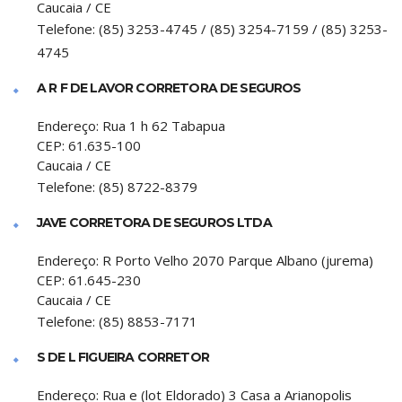
Caucaia
/
CE
Telefone:
(85) 3253-4745 / (85) 3254-7159 / (85) 3253-
4745
A R F DE LAVOR CORRETORA DE SEGUROS
Endereço:
Rua 1 h 62 Tabapua
CEP:
61.635-100
Caucaia
/
CE
Telefone:
(85) 8722-8379
JAVE CORRETORA DE SEGUROS LTDA
Endereço:
R Porto Velho 2070 Parque Albano (jurema)
CEP:
61.645-230
Caucaia
/
CE
Telefone:
(85) 8853-7171
S DE L FIGUEIRA CORRETOR
Endereço:
Rua e (lot Eldorado) 3 Casa a Arianopolis