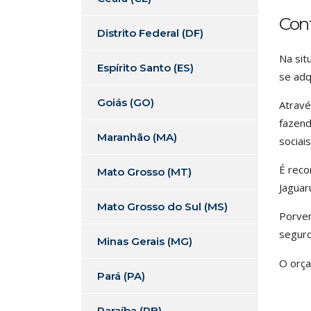
Con
Distrito Federal (DF)
Na sit
Espírito Santo (ES)
se adq
Goiás (GO)
Atravé
fazend
Maranhão (MA)
sociai
É reco
Mato Grosso (MT)
Jaguar
Mato Grosso do Sul (MS)
Porven
seguro
Minas Gerais (MG)
O orça
Pará (PA)
Paraíba (PB)