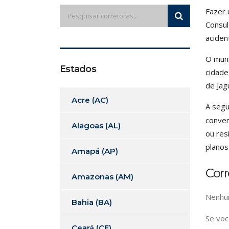
Fazer 
Consul
aciden
O muni
Estados
cidade
de Jag
Acre (AC)
A segu
conven
Alagoas (AL)
ou res
planos
Amapá (AP)
Cor
Amazonas (AM)
Nenhum
Bahia (BA)
Se voc
Ceará (CE)