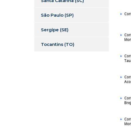
Santa Catarina (SC)
Cor
São Paulo (SP)
Sergipe (SE)
Cor
Mor
Tocantins (TO)
Cor
Tau
Cor
Aco
Cor
Bre
Cor
Mo