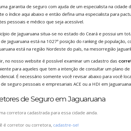
uma garantia de seguro com ajuda de um especialista na cidade d
te o índice aqui abaixo e então defina uma especialista para pac
tes pessoais e médico que seja acessível.
cípio de Jaguaruana situa-se no estado do Ceará e possui um to
 de Jaguaruana está na 1027ª posição do ranking de população, c
uaruana está na região Nordeste do país, na mesorregião Jaguarib
ir, no nosso website é possível examinar um cadastro das
corre
iente para aqueles que tem a intenção de consultar um plano de s
idencial. É necessário somente você revisar abaixo para você lo
 de seguro pessoais e empresariais ACE ou a HDI em Jaguaruana
retores de Seguro em Jaguaruana
a corretora cadastrada para essa cidade ainda.
ê é corretor ou corretora,
cadastre-se!