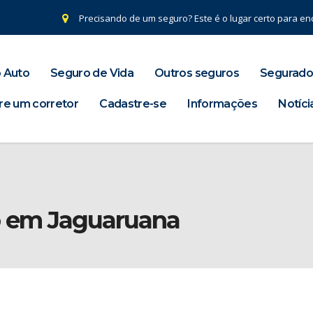
Precisando de um seguro? Este é o lugar certo para enc
 Auto
Seguro de Vida
Outros seguros
Segurado
re um corretor
Cadastre-se
Informações
Notíci
a
o em Jaguaruana