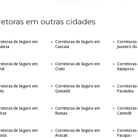
retoras em outras cidades
retoras de Seguro em
Corretoras de Seguro em
Corretoras
taleza
Caucaia
Juazeiro do
retoras de Seguro em
Corretoras de Seguro em
Corretoras
ral
Crato
Itapipoca
retoras de Seguro em
Corretoras de Seguro em
Corretoras
atu
Quixadá
Pacatuba
retoras de Seguro em
Corretoras de Seguro em
Corretoras
iraz
Russas
Canindé
retoras de Seguro em
Corretoras de Seguro em
Corretoras
teús
Aracati
Pacajus