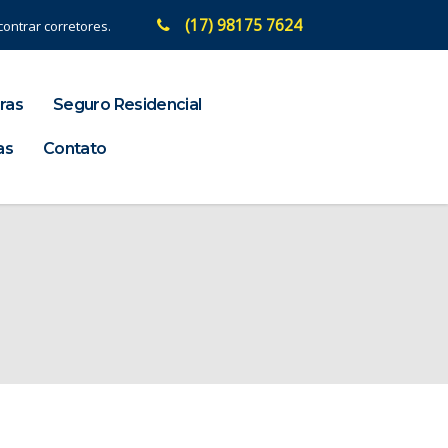
(17) 98175 7624
ontrar corretores.
ras
Seguro Residencial
as
Contato