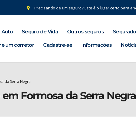
Precisando de um seguro? Este é o lugar certo para enc
 Auto
Seguro de Vida
Outros seguros
Segurado
re um corretor
Cadastre-se
Informações
Notíci
sa da Serra Negra
o em Formosa da Serra Negr