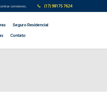
(17) 98175 7624
ontrar corretores.
ras
Seguro Residencial
as
Contato
a