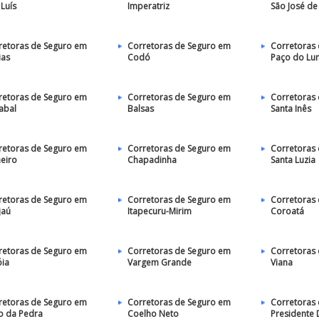
Luís
Imperatriz
São José de
retoras de Seguro em
Corretoras de Seguro em
Corretoras
ias
Codó
Paço do Lu
retoras de Seguro em
Corretoras de Seguro em
Corretoras
abal
Balsas
Santa Inês
retoras de Seguro em
Corretoras de Seguro em
Corretoras
heiro
Chapadinha
Santa Luzia
retoras de Seguro em
Corretoras de Seguro em
Corretoras
jaú
Itapecuru-Mirim
Coroatá
retoras de Seguro em
Corretoras de Seguro em
Corretoras
óia
Vargem Grande
Viana
retoras de Seguro em
Corretoras de Seguro em
Corretoras
o da Pedra
Coelho Neto
Presidente 