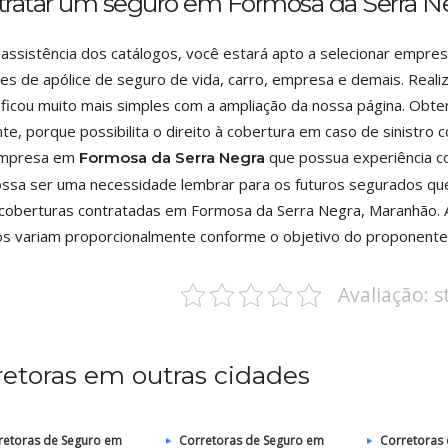
tratar um seguro em Formosa da Serra N
assistência dos catálogos, você estará apto a selecionar empr
es de apólice de seguro de vida, carro, empresa e demais. Real
ficou muito mais simples com a ampliação da nossa página. Obte
te, porque possibilita o direito à cobertura em caso de sinistr
mpresa em
que possua experiência c
Formosa da Serra Negra
ssa ser uma necessidade lembrar para os futuros segurados q
 coberturas contratadas em Formosa da Serra Negra, Maranhão. 
s variam proporcionalmente conforme o objetivo do proponente
Avaliação: 
retoras em outras cidades
retoras de Seguro em
Corretoras de Seguro em
Corretoras