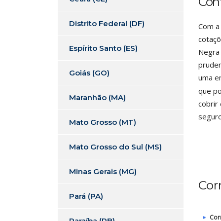
Con
Distrito Federal (DF)
Com a 
cotaçõ
Espírito Santo (ES)
Negra 
pruden
Goiás (GO)
uma e
que po
Maranhão (MA)
cobrir
seguro
Mato Grosso (MT)
Mato Grosso do Sul (MS)
Minas Gerais (MG)
Cor
Pará (PA)
Cor
Paraíba (PB)