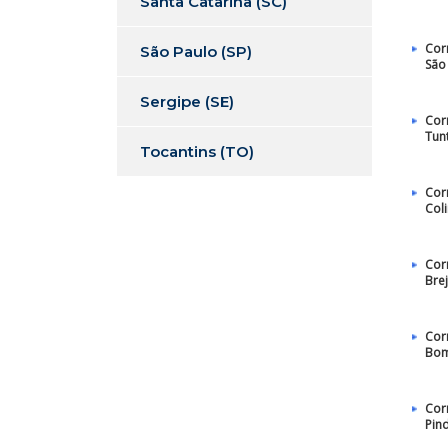
Santa Catarina (SC)
Cor
São Paulo (SP)
São
Sergipe (SE)
Cor
Tun
Tocantins (TO)
Cor
Col
Cor
Bre
Cor
Bom
Cor
Pin