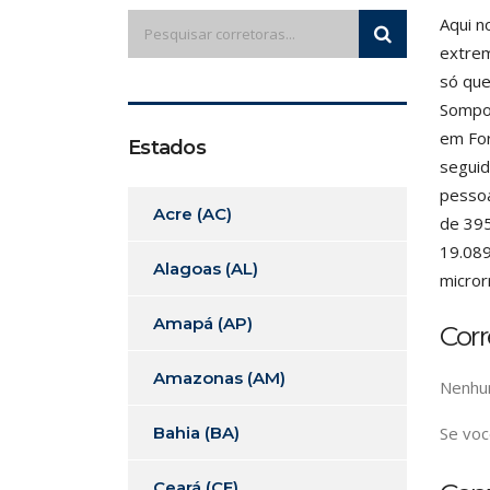
Aqui n
extrem
só que
Sompo,
em For
Estados
seguid
pessoa
Acre (AC)
de 395
19.089
Alagoas (AL)
micror
Amapá (AP)
Cor
Amazonas (AM)
Nenhum
Bahia (BA)
Se voc
Ceará (CE)