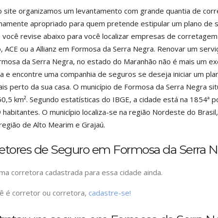
o site organizamos um levantamento com grande quantia de cor
amente apropriado para quem pretende estipular um plano de se
 você revise abaixo para você localizar empresas de corretage
 ACE ou a Allianz em Formosa da Serra Negra. Renovar um servi
mosa da Serra Negra, no estado do Maranhão não é mais um exe
a e encontre uma companhia de seguros se deseja iniciar um plan
is perto da sua casa. O município de Formosa da Serra Negra s
0,5 km². Segundo estatísticas do IBGE, a cidade está na 1854ª p
 habitantes. O município localiza-se na região Nordeste do Bras
região de Alto Mearim e Grajaú.
retores de Seguro em Formosa da Serra N
a corretora cadastrada para essa cidade ainda.
ê é corretor ou corretora,
cadastre-se!