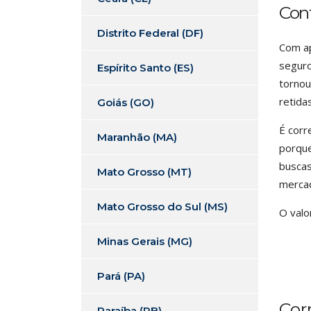
Con
Distrito Federal (DF)
Com ap
seguro
Espírito Santo (ES)
tornou
retida
Goiás (GO)
É corr
Maranhão (MA)
porque
buscas
Mato Grosso (MT)
mercad
Mato Grosso do Sul (MS)
O valo
Minas Gerais (MG)
Pará (PA)
Cor
Paraíba (PB)