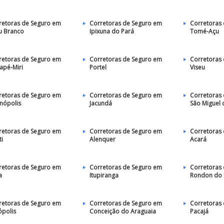
retoras de Seguro em
Corretoras de Seguro em
Corretoras
u Branco
Ipixuna do Pará
Tomé-Açu
retoras de Seguro em
Corretoras de Seguro em
Corretoras
apé-Miri
Portel
Viseu
retoras de Seguro em
Corretoras de Seguro em
Corretoras
anópolis
Jacundá
São Miguel
retoras de Seguro em
Corretoras de Seguro em
Corretoras
ti
Alenquer
Acará
retoras de Seguro em
Corretoras de Seguro em
Corretoras
a
Itupiranga
Rondon do 
retoras de Seguro em
Corretoras de Seguro em
Corretoras
ópolis
Conceição do Araguaia
Pacajá