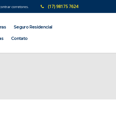
(17) 98175 7624
ontrar corretores.
ras
Seguro Residencial
as
Contato