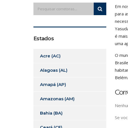
Em nos
para a
necess
Yasuda
é mais
Estados
uma ap
O muni
Acre (AC)
Brasil
habita
Alagoas (AL)
Belém
Amapá (AP)
Cor
Amazonas (AM)
Nenhum
Bahia (BA)
Se voc
Ceará (CE)