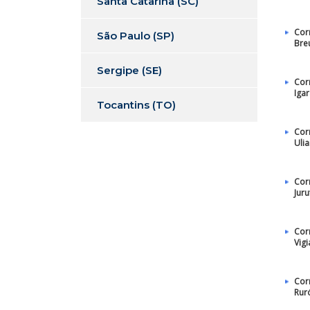
Santa Catarina (SC)
Cor
São Paulo (SP)
Bre
Sergipe (SE)
Cor
Igar
Tocantins (TO)
Cor
Uli
Cor
Juru
Cor
Vigi
Cor
Rur