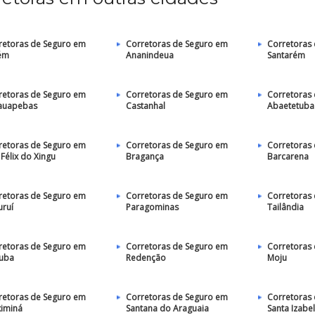
retoras de Seguro em
Corretoras de Seguro em
Corretoras
ém
Ananindeua
Santarém
retoras de Seguro em
Corretoras de Seguro em
Corretoras
auapebas
Castanhal
Abaetetuba
retoras de Seguro em
Corretoras de Seguro em
Corretoras
Félix do Xingu
Bragança
Barcarena
retoras de Seguro em
Corretoras de Seguro em
Corretoras
uruí
Paragominas
Tailândia
retoras de Seguro em
Corretoras de Seguro em
Corretoras
tuba
Redenção
Moju
retoras de Seguro em
Corretoras de Seguro em
Corretoras
ximiná
Santana do Araguaia
Santa Izabe