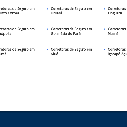
retoras de Seguro em
Corretoras de Seguro em
Corretoras
usto Corrêa
Uruará
Xinguara
retoras de Seguro em
Corretoras de Seguro em
Corretoras
nópolis
Goianésia do Pará
Muaná
retoras de Seguro em
Corretoras de Seguro em
Corretoras
umã
Afuá
Igarapé-Aç