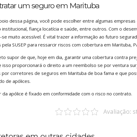
tratar um seguro em Marituba
oio dessa página, você pode escolher entre algumas empresas 
 institucional, fiança locatícia e saúde, entre outros. Com o dese
-se muito acessível. É vital trazer a informação ao futuro segu
s pela SUSEP para ressarcir riscos com cobertura em Marituba, P
eto supor de que, hoje em dia, garantir uma cobertura contra pr
 isso proporcionará o direito a um reembolso se por ventura sur
 por corretores de seguros em Marituba de boa fama e que pos
o de apólices.
r da apólice é fixado em conformidade com o risco no contrato.
Avaliação: 
retoras em outras cidades