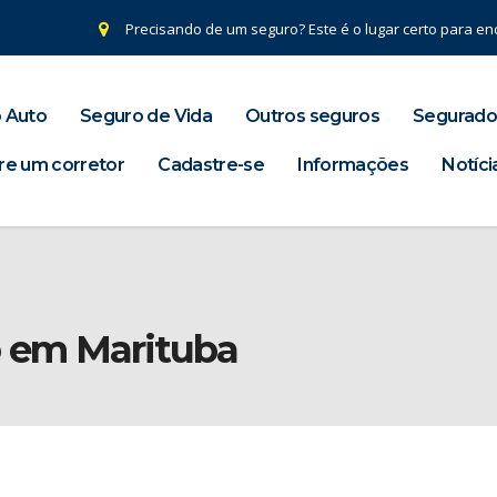
Precisando de um seguro? Este é o lugar certo para enc
 Auto
Seguro de Vida
Outros seguros
Segurado
re um corretor
Cadastre-se
Informações
Notíci
o em Marituba