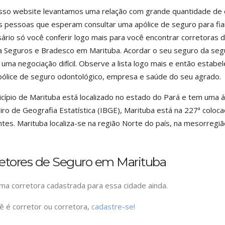
so website levantamos uma relação com grande quantidade de co
s pessoas que esperam consultar uma apólice de seguro para fiança
ário só você conferir logo mais para você encontrar corretoras
 Seguros e Bradesco em Marituba. Acordar o seu seguro da segu
 uma negociação difícil. Observe a lista logo mais e então estabe
ólice de seguro odontológico, empresa e saúde do seu agrado.
cípio de Marituba está localizado no estado do Pará e tem uma 
eiro de Geografia Estatística (IBGE), Marituba está na 227ª colo
ntes. Marituba localiza-se na região Norte do país, na mesorregi
.
retores de Seguro em Marituba
a corretora cadastrada para essa cidade ainda.
ê é corretor ou corretora,
cadastre-se!