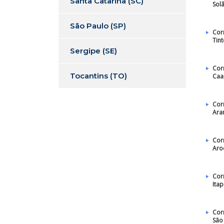
Santa Catarina (SC)
Sol
São Paulo (SP)
Cor
Tin
Sergipe (SE)
Cor
Tocantins (TO)
Caa
Cor
Ara
Cor
Aro
Cor
Ita
Cor
São