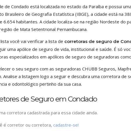
de de Condado está localizada no estado da Paraíba e possui um
uto Brasileiro de Geografia Estatística (IBGE), a cidade está na 3
de 6.654 habitantes. A cidade localiza-se na região Nordeste do
região de Mata Setentrional Pernambucana.
ista você vai verificar a lista de
corretoras de seguro de Con
uir uma apólice de seguro de vida, institucional e saúde. É só v
oras especializados em apólices de seguro de seguradoras com
lecer o seu seguro com as seguradoras CHUBB Seguros, Mapfre
 Analise a listagem logo a seguir e descubra uma corretora de s
ncia e odontológico pertinho da sua casa.
retores de Seguro em Condado
a corretora cadastrada para essa cidade ainda.
ê é corretor ou corretora,
cadastre-se!