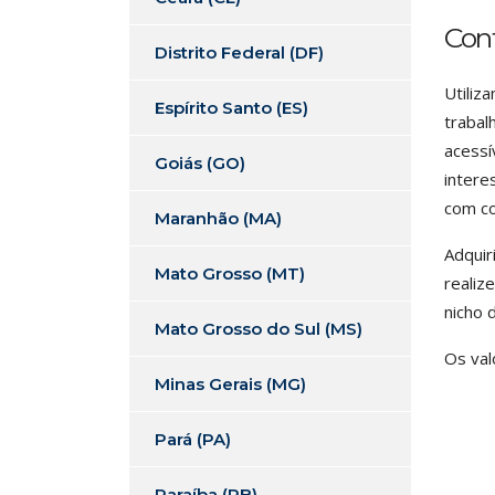
Con
Distrito Federal (DF)
Utiliz
Espírito Santo (ES)
trabal
acessí
Goiás (GO)
intere
com co
Maranhão (MA)
Adquir
Mato Grosso (MT)
realiz
nicho 
Mato Grosso do Sul (MS)
Os val
Minas Gerais (MG)
Pará (PA)
Paraíba (PB)