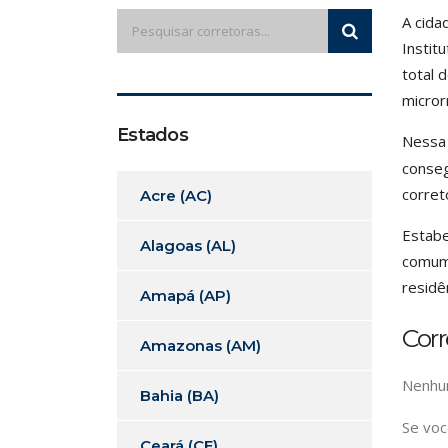
A cida
Instit
total 
micror
Estados
Nessa l
conseg
corret
Acre (AC)
Estabe
Alagoas (AL)
comum.
residê
Amapá (AP)
Cor
Amazonas (AM)
Nenhum
Bahia (BA)
Se voc
Ceará (CE)