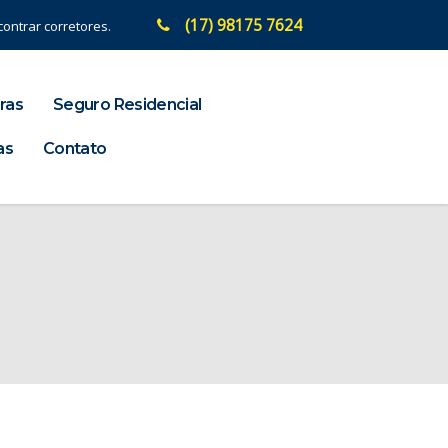
(17) 98175 7624
ontrar corretores.
ras
Seguro Residencial
as
Contato