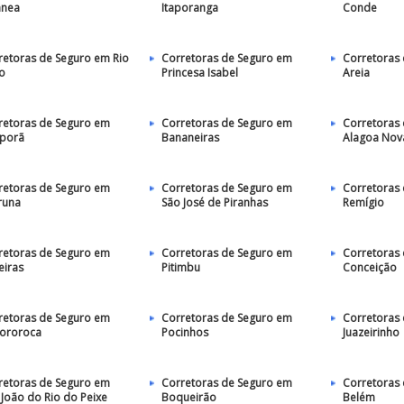
ânea
Itaporanga
Conde
retoras de Seguro em Rio
Corretoras de Seguro em
Corretoras
to
Princesa Isabel
Areia
retoras de Seguro em
Corretoras de Seguro em
Corretoras
porã
Bananeiras
Alagoa Nov
retoras de Seguro em
Corretoras de Seguro em
Corretoras
runa
São José de Piranhas
Remígio
retoras de Seguro em
Corretoras de Seguro em
Corretoras
eiras
Pitimbu
Conceição
retoras de Seguro em
Corretoras de Seguro em
Corretoras
pororoca
Pocinhos
Juazeirinho
retoras de Seguro em
Corretoras de Seguro em
Corretoras
 João do Rio do Peixe
Boqueirão
Belém