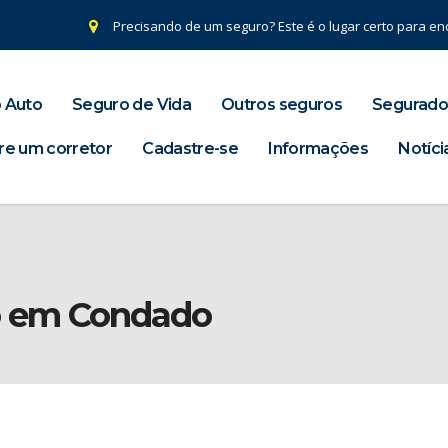
Precisando de um seguro? Este é o lugar certo para enc
 Auto
Seguro de Vida
Outros seguros
Segurado
re um corretor
Cadastre-se
Informações
Notíci
o
ro em Condado