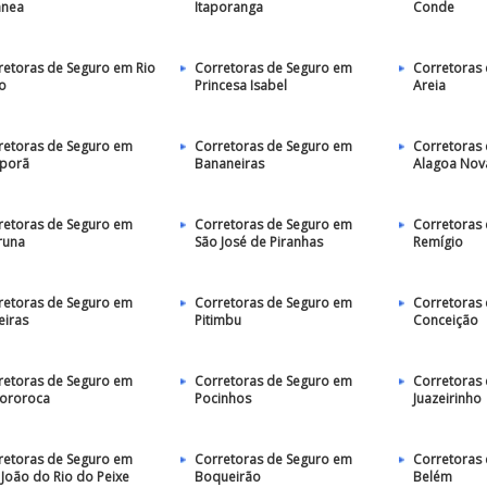
ânea
Itaporanga
Conde
retoras de Seguro em Rio
Corretoras de Seguro em
Corretoras
to
Princesa Isabel
Areia
retoras de Seguro em
Corretoras de Seguro em
Corretoras
porã
Bananeiras
Alagoa Nov
retoras de Seguro em
Corretoras de Seguro em
Corretoras
runa
São José de Piranhas
Remígio
retoras de Seguro em
Corretoras de Seguro em
Corretoras
eiras
Pitimbu
Conceição
retoras de Seguro em
Corretoras de Seguro em
Corretoras
pororoca
Pocinhos
Juazeirinho
retoras de Seguro em
Corretoras de Seguro em
Corretoras
 João do Rio do Peixe
Boqueirão
Belém