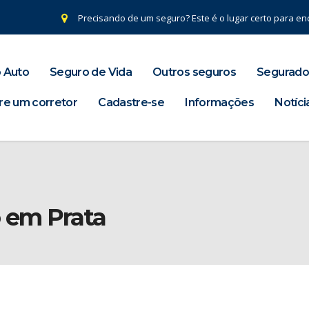
Precisando de um seguro? Este é o lugar certo para enc
 Auto
Seguro de Vida
Outros seguros
Segurado
re um corretor
Cadastre-se
Informações
Notíci
o em Prata