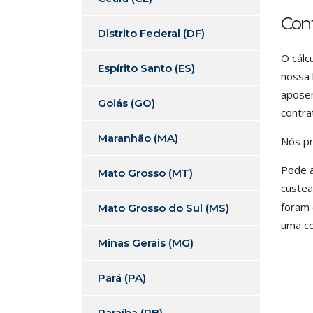
Con
Distrito Federal (DF)
O cálc
Espírito Santo (ES)
nossa 
aposen
Goiás (GO)
contra
Maranhão (MA)
Nós pr
Pode a
Mato Grosso (MT)
custea
foram 
Mato Grosso do Sul (MS)
uma co
Minas Gerais (MG)
Pará (PA)
Paraíba (PB)