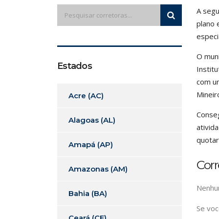
A segu
plano 
especi
O muni
Estados
Instit
com um
Mineir
Acre (AC)
Conseg
Alagoas (AL)
ativid
quotar
Amapá (AP)
Corr
Amazonas (AM)
Nenhum
Bahia (BA)
Se voc
Ceará (CE)