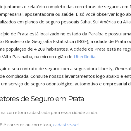
ir juntamos o relatório completo das corretoras de seguros em P
empresarial, aposentadoria ou saúde. É só você observar logo a
alizados em planos de seguro pessoais Suhai, Sul América ou Allia
cípio de Prata está localizado no estado da Paraíba e possui um
uto Brasileiro de Geografia Estatística (IBGE), a cidade de Prata
a população de 4.209 habitantes. A cidade de Prata está na reg
o/Alto Paranaíba, na microrregião de
Uberlândia
.
uir o seu contrato de seguro com a seguradora Liberty, Generali 
ade complicada. Consulte nossos levantamentos logo abaixo e ent
 um serviço de seguro odontológico, automotivo e empresarial d
etores de Seguro em Prata
a corretora cadastrada para essa cidade ainda.
ê é corretor ou corretora,
cadastre-se!