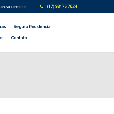
(17) 98175 7624
ontrar corretores.
ras
Seguro Residencial
as
Contato