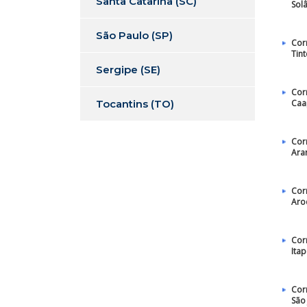
Santa Catarina (SC)
Sol
São Paulo (SP)
Cor
Tin
Sergipe (SE)
Cor
Tocantins (TO)
Caa
Cor
Ara
Cor
Aro
Cor
Ita
Cor
São