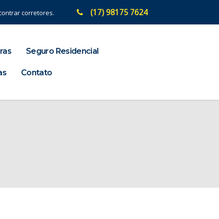
(17) 98175 7624
ontrar corretores.
ras
Seguro Residencial
as
Contato