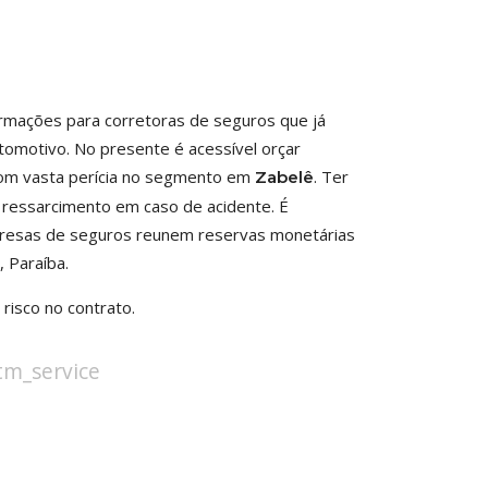
ormações para corretoras de seguros que já
omotivo. No presente é acessível orçar
com vasta perícia no segmento em
. Ter
Zabelê
m ressarcimento em caso de acidente. É
resas de seguros reunem reservas monetárias
 Paraíba.
isco no contrato.
stm_service