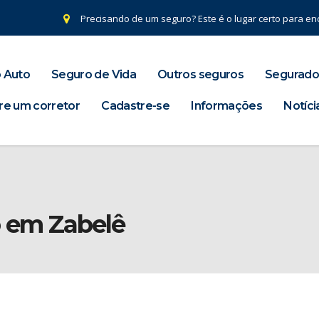
Precisando de um seguro? Este é o lugar certo para enc
 Auto
Seguro de Vida
Outros seguros
Segurado
re um corretor
Cadastre-se
Informações
Notíci
o em Zabelê