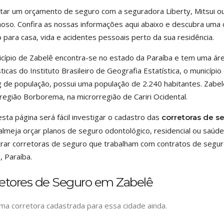
tar um orçamento de seguro com a seguradora Liberty, Mitsui ou
hoso. Confira as nossas informações aqui abaixo e descubra uma 
 para casa, vida e acidentes pessoais perto da sua residência.
cípio de Zabelê encontra-se no estado da Paraíba e tem uma ár
sticas do Instituto Brasileiro de Geografia Estatística, o municíp
g de população, possui uma população de 2.240 habitantes. Zabel
egião Borborema, na microrregião de Cariri Ocidental.
esta página será fácil investigar o cadastro das
corretoras de s
lmeja orçar planos de seguro odontológico, residencial ou saúde.
rar corretoras de seguro que trabalham com contratos de se
, Paraíba.
retores de Seguro em Zabelê
a corretora cadastrada para essa cidade ainda.