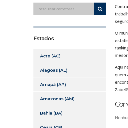
Contra
trabal
seguro
O muni
Estados
estatí
rankin
mesorr
Acre (AC)
Aqui n
Alagoas (AL)
quem a
encont
Amapá (AP)
Zabelê
Amazonas (AM)
Cor
Bahia (BA)
Nenhum
Ceará (CE)