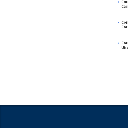
Cor
Cac
Cor
Cor
Cor
Uir