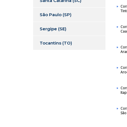
Santa Catarina (SC)
Cor
Tin
São Paulo (SP)
Cor
Sergipe (SE)
Caa
Tocantins (TO)
Cor
Ara
Cor
Aro
Cor
Ita
Cor
São