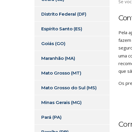
Se voc
Distrito Federal (DF)
Con
Espírito Santo (ES)
Pela a
fazem 
Goiás (GO)
seguro
uma co
Maranhão (MA)
recome
que sã
Mato Grosso (MT)
Os pre
Mato Grosso do Sul (MS)
Minas Gerais (MG)
Pará (PA)
Cor
Paraíba (PB)