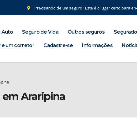
Precisando de um seguro? Este é o lugar certo para enc
 Auto
Seguro de Vida
Outros seguros
Segurado
re um corretor
Cadastre-se
Informações
Notíci
ipina
 em Araripina