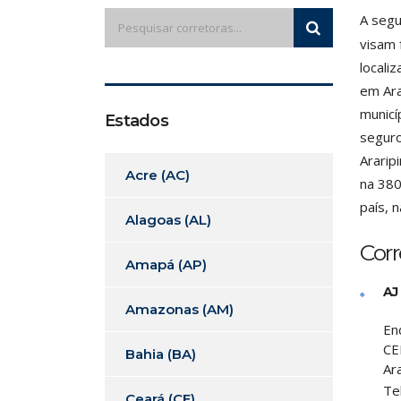
A segu
visam 
locali
em Ara
municí
Estados
seguro
Ararip
Acre (AC)
na 380
país, 
Alagoas (AL)
Corr
Amapá (AP)
AJ
Amazonas (AM)
En
CE
Bahia (BA)
Ara
Te
Ceará (CE)