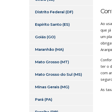
Cont
Distrito Federal (DF)
Ao usa
Espírito Santo (ES)
que já
um pla
Goiás (GO)
obriga
Maranhão (MA)
Ararip
Confor
Mato Grosso (MT)
ter o 
com an
Mato Grosso do Sul (MS)
seguro
Minas Gerais (MG)
As tax
Pará (PA)
Paraíba (PB)