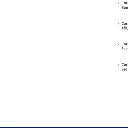
Cor
Bom
Cor
Afo
Cor
Pet
Cor
São