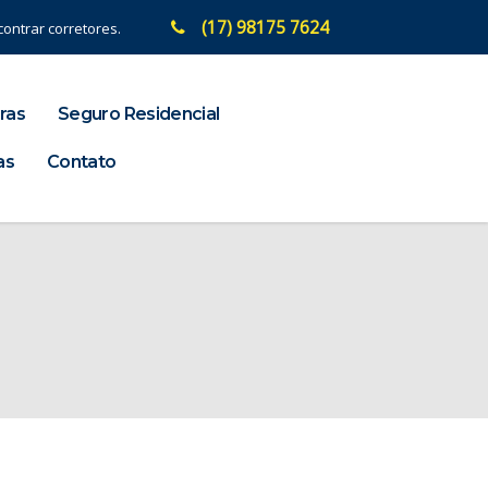
(17) 98175 7624
ontrar corretores.
ras
Seguro Residencial
as
Contato