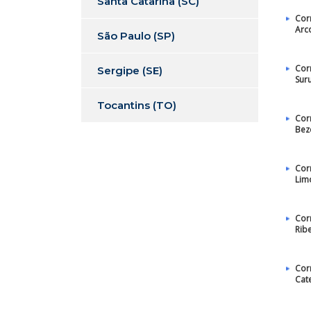
Santa Catarina (SC)
Cor
Arc
São Paulo (SP)
Cor
Sergipe (SE)
Sur
Tocantins (TO)
Cor
Bez
Cor
Lim
Cor
Rib
Cor
Cat