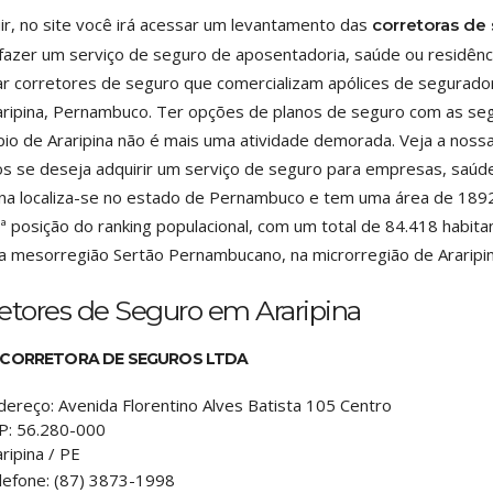
ir, no site você irá acessar um levantamento das
corretoras de
fazer um serviço de seguro de aposentadoria, saúde ou residênci
zar corretores de seguro que comercializam apólices de segurad
ripina, Pernambuco. Ter opções de planos de seguro com as seg
pio de Araripina não é mais uma atividade demorada. Veja a nossa
s se deseja adquirir um serviço de seguro para empresas, saúde
ina localiza-se no estado de Pernambuco e tem uma área de 1892
ª posição do ranking populacional, com um total de 84.418 habita
na mesorregião Sertão Pernambucano, na microrregião de Araripin
etores de Seguro em Araripina
 CORRETORA DE SEGUROS LTDA
dereço:
Avenida Florentino Alves Batista 105 Centro
P:
56.280-000
ripina
/
PE
lefone:
(87) 3873-1998