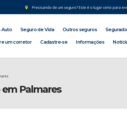
Precisando de um seguro? Este é o lugar certo para enc
 Auto
Seguro de Vida
Outros seguros
Segurado
re um corretor
Cadastre-se
Informações
Notíci
mares
o em Palmares