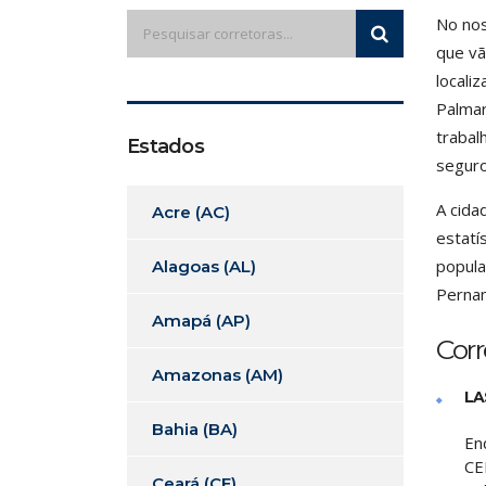
No nos
que vã
locali
Palmar
trabal
Estados
seguro
A cida
Acre (AC)
estatí
popula
Alagoas (AL)
Pernam
Amapá (AP)
Cor
Amazonas (AM)
LA
Bahia (BA)
En
CE
Ceará (CE)