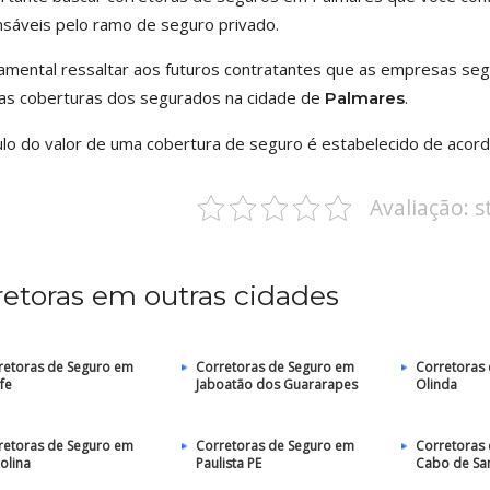
sáveis pelo ramo de seguro privado.
amental ressaltar aos futuros contratantes que as empresas se
 as coberturas dos segurados na cidade de
.
Palmares
ulo do valor de uma cobertura de seguro é estabelecido de acord
Avaliação: 
retoras em outras cidades
retoras de Seguro em
Corretoras de Seguro em
Corretoras
fe
Jaboatão dos Guararapes
Olinda
retoras de Seguro em
Corretoras de Seguro em
Corretoras
olina
Paulista PE
Cabo de Sa