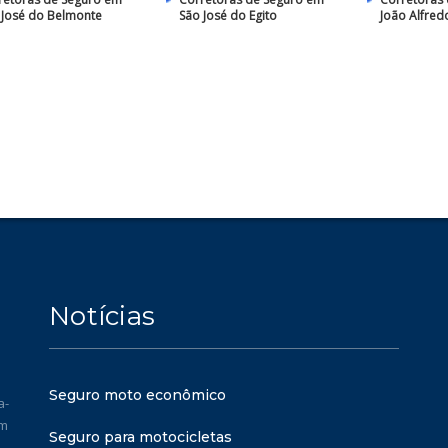
 José do Belmonte
São José do Egito
João Alfred
Notícias
Seguro moto econômico
a-
em
Seguro para motocicletas