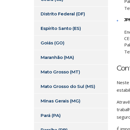
Pa
Te
Distrito Federal (DF)
JP
Espírito Santo (ES)
En
CE
Goiás (GO)
Pa
Te
Maranhão (MA)
Con
Mato Grosso (MT)
Neste 
Mato Grosso do Sul (MS)
estabi
Minas Gerais (MG)
Atravé
trabal
Pará (PA)
seguro
É impo
Paraíba (PB)