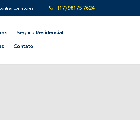
(17) 98175 7624
ontrar corretores.
ras
Seguro Residencial
as
Contato