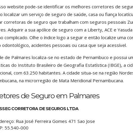
so website pode-se identificar os melhores corretores de seg
o localizar um serviço de seguro de saúde, casa ou fiança locatíci
zar corretoras de seguro que trabalham com seguros pessoais Z
es. Adquirir a sua apólice de seguro com a Liberty, ACE e Yasud
ho complicado. Olhe o índice logo a seguir e então localize uma cor
 odontológico, acidentes pessoais ou casa que seja acessível.
de de Palmares localiza-se no estado de Pernambuco e possui u
sticas do Instituto Brasileiro de Geografia Estatística (IBGE), a 
cional, com 63.250 habitantes. A cidade situa-se na região Nord
bucana, na microrregião de Mata Meridional Pernambucana.
retores de Seguro em Palmares
SSEG CORRETORA DE SEGUROS LTDA
dereço:
Rua José Ferreira Gomes 471 Sao Jose
P:
55.540-000