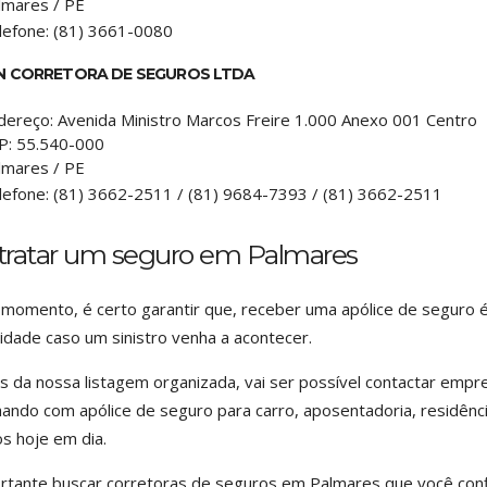
lmares
/
PE
lefone:
(81) 3661-0080
N CORRETORA DE SEGUROS LTDA
dereço:
Avenida Ministro Marcos Freire 1.000 Anexo 001 Centro
P:
55.540-000
lmares
/
PE
lefone:
(81) 3662-2511 / (81) 9684-7393 / (81) 3662-2511
tratar um seguro em Palmares
momento, é certo garantir que, receber uma apólice de seguro 
lidade caso um sinistro venha a acontecer.
s da nossa listagem organizada, vai ser possível contactar em
hando com apólice de seguro para carro, aposentadoria, residênc
s hoje em dia.
rtante buscar corretoras de seguros em Palmares que você conf