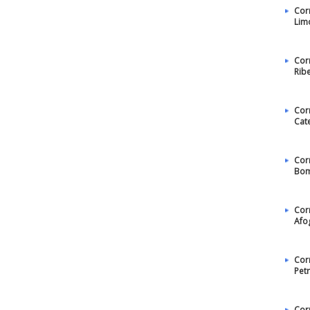
Cor
Lim
Cor
Rib
Cor
Cat
Cor
Bom
Cor
Afo
Cor
Pet
Cor