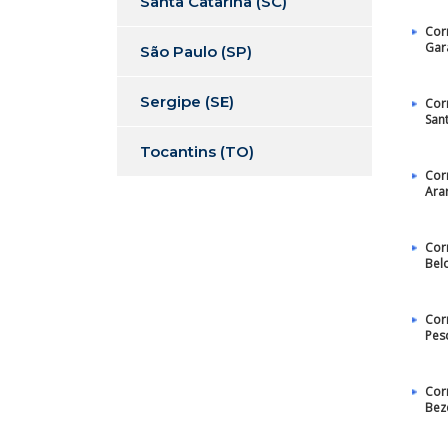
Santa Catarina (SC)
Cor
Gar
São Paulo (SP)
Sergipe (SE)
Cor
San
Tocantins (TO)
Cor
Ara
Cor
Bel
Cor
Pes
Cor
Bez