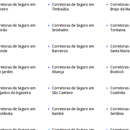
retoras de Seguro em
Corretoras de Seguro em
Corretoras
oeiro
Timbaúba
Brejo da M
retoras de Seguro em
Corretoras de Seguro em
Corretoras
eirão
Sirinhaém
Toritama
retoras de Seguro em
Corretoras de Seguro em
Corretoras
ende
Barreiros
Santa Maria
retoras de Seguro em
Corretoras de Seguro em
Corretoras
 Jardim
Aliança
Bodocó
retoras de Seguro em
Corretoras de Seguro em
Corretoras
gados da Ingazeira
São Caetano
Custódia
retoras de Seguro em
Corretoras de Seguro em
Corretoras
rolândia
Itambé
Sertânia
retoras de Seguro em
Corretoras de Seguro em
Corretoras