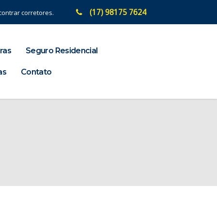
(17) 98175 7624
ontrar corretores.
ras
Seguro Residencial
as
Contato