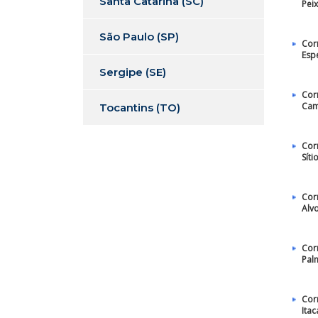
Santa Catarina (SC)
Pei
São Paulo (SP)
Cor
Esp
Sergipe (SE)
Cor
Cam
Tocantins (TO)
Cor
Sít
Cor
Alv
Cor
Pal
Cor
Itac