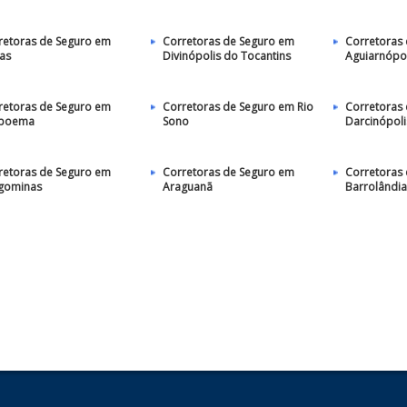
retoras de Seguro em
Corretoras de Seguro em
Corretoras
as
Divinópolis do Tocantins
Aguiarnópol
retoras de Seguro em
Corretoras de Seguro em Rio
Corretoras
poema
Sono
Darcinópoli
retoras de Seguro em
Corretoras de Seguro em
Corretoras
gominas
Araguanã
Barrolândia