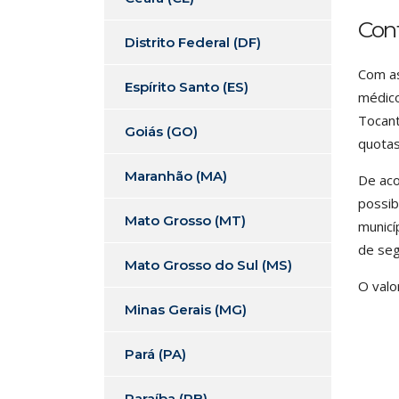
Con
Distrito Federal (DF)
Com as
Espírito Santo (ES)
médico
Tocant
Goiás (GO)
quotas
Maranhão (MA)
De aco
possib
Mato Grosso (MT)
municí
de seg
Mato Grosso do Sul (MS)
O valo
Minas Gerais (MG)
Pará (PA)
Paraíba (PB)