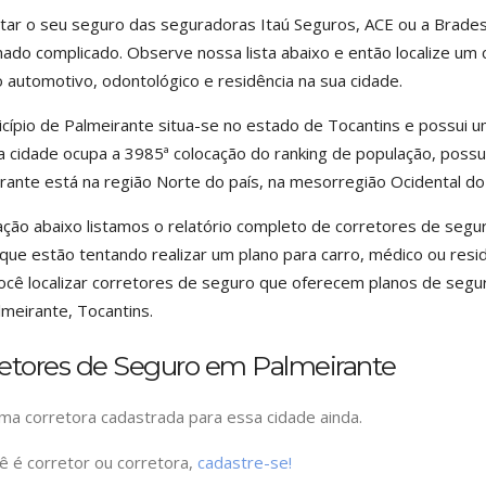
tar o seu seguro das seguradoras Itaú Seguros, ACE ou a Brade
ado complicado. Observe nossa lista abaixo e então localize um 
 automotivo, odontológico e residência na sua cidade.
cípio de Palmeirante situa-se no estado de Tocantins e possui u
a cidade ocupa a 3985ª colocação do ranking de população, possu
rante está na região Norte do país, na mesorregião Ocidental do 
ação abaixo listamos o relatório completo de corretores de segur
que estão tentando realizar um plano para carro, médico ou resid
ocê localizar corretores de seguro que oferecem planos de segu
meirante, Tocantins.
retores de Seguro em Palmeirante
a corretora cadastrada para essa cidade ainda.
ê é corretor ou corretora,
cadastre-se!