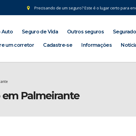
Precisando de um seguro? Este é o lugar certo para enc
 Auto
Seguro de Vida
Outros seguros
Segurado
re um corretor
Cadastre-se
Informações
Notíci
rante
o em Palmeirante