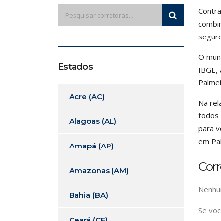
Contra
combin
seguro
O muni
Estados
IBGE, 
Palmei
Acre (AC)
Na rel
todos 
Alagoas (AL)
para v
em Pal
Amapá (AP)
Cor
Amazonas (AM)
Nenhum
Bahia (BA)
Se voc
Ceará (CE)