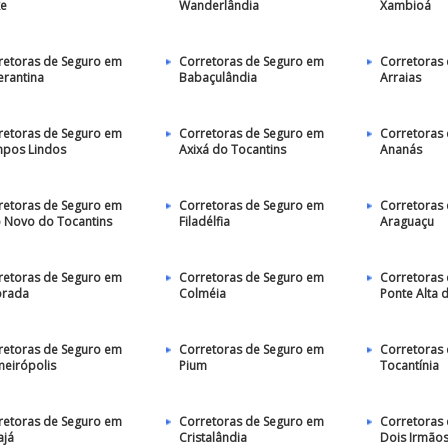
xe
Wanderlândia
Xambioá
retoras de Seguro em
Corretoras de Seguro em
Corretoras
erantina
Babaçulândia
Arraias
retoras de Seguro em
Corretoras de Seguro em
Corretoras
pos Lindos
Axixá do Tocantins
Ananás
retoras de Seguro em
Corretoras de Seguro em
Corretoras
io Novo do Tocantins
Filadélfia
Araguaçu
retoras de Seguro em
Corretoras de Seguro em
Corretoras
orada
Colméia
Ponte Alta 
retoras de Seguro em
Corretoras de Seguro em
Corretoras
meirópolis
Pium
Tocantínia
retoras de Seguro em
Corretoras de Seguro em
Corretoras
ajá
Cristalândia
Dois Irmãos