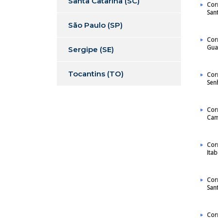
Santa Catarina (SC)
Cor
San
São Paulo (SP)
Cor
Gua
Sergipe (SE)
Tocantins (TO)
Cor
Sen
Cor
Cam
Cor
Ita
Cor
San
Cor