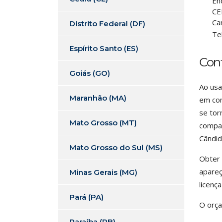
En
CE
Ca
Distrito Federal (DF)
Te
Espírito Santo (ES)
Con
Goiás (GO)
Ao usa
Maranhão (MA)
em con
se tor
Mato Grosso (MT)
compan
Cândid
Mato Grosso do Sul (MS)
Obter 
apareç
Minas Gerais (MG)
licenç
Pará (PA)
O orça
Paraíba (PB)