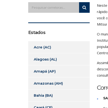
Neste 
rápido
você c
Mitsui
Estados
O muni
Instit
popula
Acre (AC)
Centro
Alagoas (AL)
Assimi
descom
Amapá (AP)
consul
Amazonas (AM)
Cor
Bahia (BA)
SA
Ceará (CE)