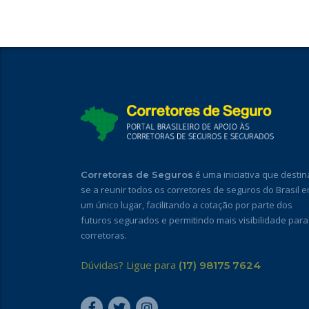
é uma iniciativa que destin
Corretoras de Seguros
se a reunir todos os corretores de seguros do Brasil 
um único lugar, facilitando a cotação por parte dos
futuros segurados e permitindo mais visibilidade para
corretoras.
Dúvidas? Ligue para
(17) 98175 7624