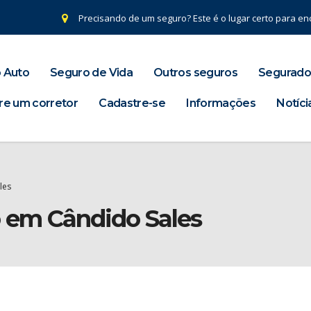
Precisando de um seguro? Este é o lugar certo para enc
 Auto
Seguro de Vida
Outros seguros
Segurado
re um corretor
Cadastre-se
Informações
Notíci
les
o em Cândido Sales