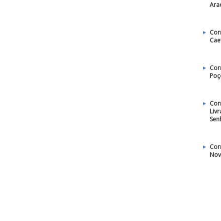
Ara
Cor
Caet
Cor
Poç
Cor
Liv
Sen
Cor
Nov