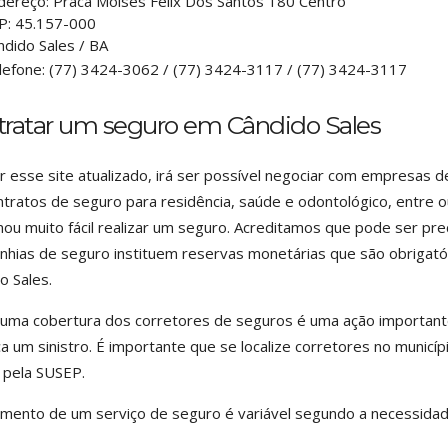
dereço:
Praca Moises Felix Dos Santos 180 Centro
P:
45.157-000
ndido Sales
/
BA
lefone:
(77) 3424-3062 / (77) 3424-3117 / (77) 3424-3117
tratar um seguro em Cândido Sales
r esse site atualizado, irá ser possível negociar com empresas 
tratos de seguro para residência, saúde e odontológico, entre o
nou muito fácil realizar um seguro. Acreditamos que pode ser pr
hias de seguro instituem reservas monetárias que são obrigatór
o Sales.
uma cobertura dos corretores de seguros é uma ação important
a um sinistro. É importante que se localize corretores no municí
a pela SUSEP.
mento de um serviço de seguro é variável segundo a necessidade