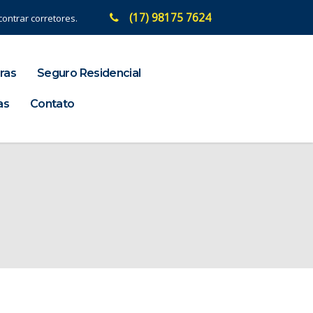
(17) 98175 7624
ontrar corretores.
ras
Seguro Residencial
as
Contato