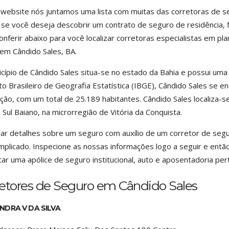
website nós juntamos uma lista com muitas das corretoras de se
 se você deseja descobrir um contrato de seguro de residência, f
onferir abaixo para você localizar corretoras especialistas em 
 em Cândido Sales, BA.
cípio de Cândido Sales situa-se no estado da Bahia e possui uma
uto Brasileiro de Geografia Estatística (IBGE), Cândido Sales se 
ção, com um total de 25.189 habitantes. Cândido Sales localiza-
 Sul Baiano, na microrregião de Vitória da Conquista.
lar detalhes sobre um seguro com auxílio de um corretor de se
plicado. Inspecione as nossas informações logo a seguir e então
tar uma apólice de seguro institucional, auto e aposentadoria per
retores de Seguro em Cândido Sales
NDRA V DA SILVA