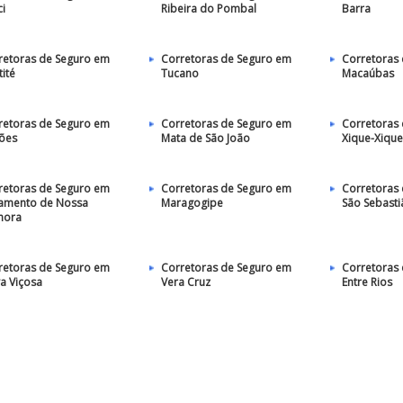
ci
Ribeira do Pombal
Barra
retoras de Seguro em
Corretoras de Seguro em
Corretoras
ité
Tucano
Macaúbas
retoras de Seguro em
Corretoras de Seguro em
Corretoras
ões
Mata de São João
Xique-Xique
retoras de Seguro em
Corretoras de Seguro em
Corretoras
ramento de Nossa
Maragogipe
São Sebasti
hora
retoras de Seguro em
Corretoras de Seguro em
Corretoras
a Viçosa
Vera Cruz
Entre Rios