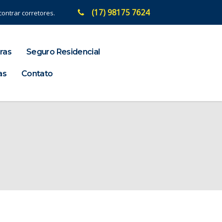
(17) 98175 7624
ontrar corretores.
ras
Seguro Residencial
as
Contato