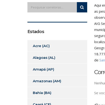
Aqui e
as pes
observ
AIG Se
municí
Estados
seguro
locali
Acre (AC)
Geogra
18.777
Alagoas (AL)
de
San
Amapá (AP)
Cor
Amazonas (AM)
Nenhum
Bahia (BA)
Se voc
Ceará (CE)