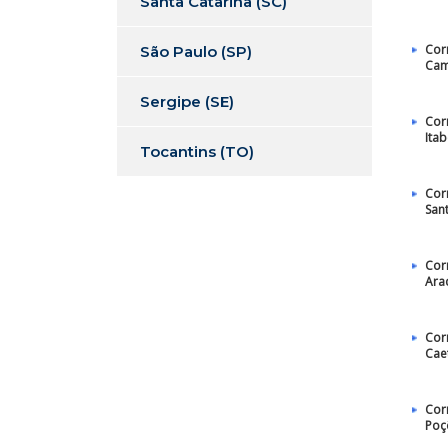
Santa Catarina (SC)
Cor
São Paulo (SP)
Cam
Sergipe (SE)
Cor
Ita
Tocantins (TO)
Cor
San
Cor
Ara
Cor
Caet
Cor
Poç