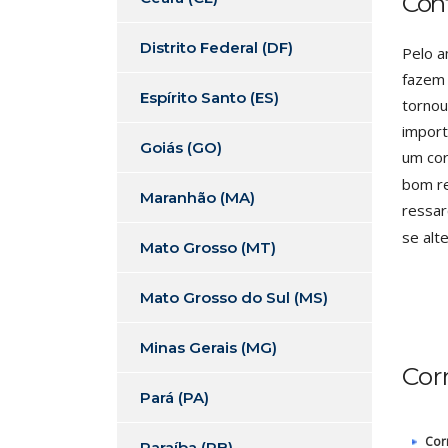
Con
Distrito Federal (DF)
Pelo a
fazem 
Espírito Santo (ES)
tornou
import
Goiás (GO)
um cor
bom re
Maranhão (MA)
ressar
se alt
Mato Grosso (MT)
Mato Grosso do Sul (MS)
Minas Gerais (MG)
Cor
Pará (PA)
Cor
Paraíba (PB)