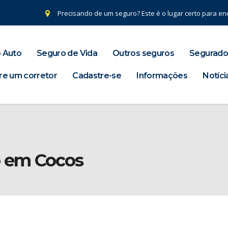
Precisando de um seguro? Este é o lugar certo para enc
 Auto
Seguro de Vida
Outros seguros
Segurado
re um corretor
Cadastre-se
Informações
Notíci
o em Cocos