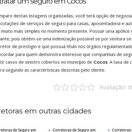
tratar um seguro em Cocos
mparo destas listagens organizadas, você terá opção de negocia
cotações de serviços de seguro para casas, aposentadoria e au
 muito mais simples no momento presente. Possuir uma apólice 
ante, pois obtém-se uma indenização possível se por ventura se
retor de prestigio e que possua título nos órgãos regulamenta
cordar para quem demonstra interesse que companhias de segu
cir casos de sinistro cobertos no município de
. A taxa de
Cocos
era segundo as características descritas pelo cliente.
Avaliação: 
retoras em outras cidades
retoras de Seguro em
Corretoras de Seguro em
Corretoras