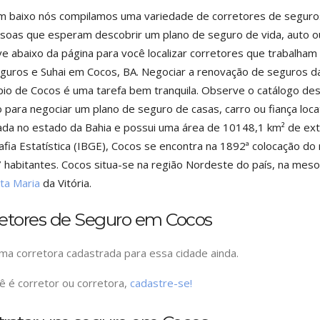
m baixo nós compilamos uma variedade de corretores de seguros
soas que esperam descobrir um plano de seguro de vida, auto ou
e abaixo da página para você localizar corretores que trabalh
guros e Suhai em Cocos, BA. Negociar a renovação de seguros d
pio de Cocos é uma tarefa bem tranquila. Observe o catálogo de
 para negociar um plano de seguro de casas, carro ou fiança locat
zada no estado da Bahia e possui uma área de 10148,1 km² de ext
fia Estatística (IBGE), Cocos se encontra na 1892ª colocação d
 habitantes. Cocos situa-se na região Nordeste do país, na mes
ta Maria
da Vitória.
retores de Seguro em Cocos
a corretora cadastrada para essa cidade ainda.
ê é corretor ou corretora,
cadastre-se!