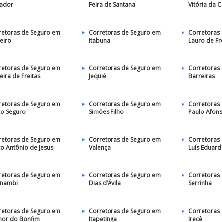
vador
Feira de Santana
Vitória da 
retoras de Seguro em
Corretoras de Seguro em
Corretoras
eiro
Itabuna
Lauro de Fr
retoras de Seguro em
Corretoras de Seguro em
Corretoras
eira de Freitas
Jequié
Barreiras
retoras de Seguro em
Corretoras de Seguro em
Corretoras
to Seguro
Simões Filho
Paulo Afon
retoras de Seguro em
Corretoras de Seguro em
Corretoras
to Antônio de Jesus
Valença
Luís Eduar
retoras de Seguro em
Corretoras de Seguro em
Corretoras
nambi
Dias d’Ávila
Serrinha
retoras de Seguro em
Corretoras de Seguro em
Corretoras
hor do Bonfim
Itapetinga
Irecê