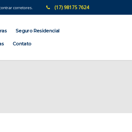
(17) 98175 7624
ontrar corretores.
ras
Seguro Residencial
as
Contato