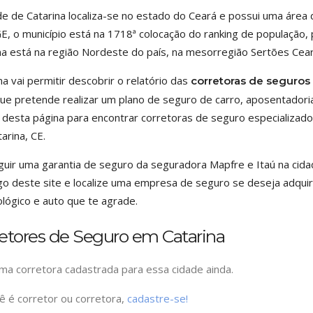
de de Catarina localiza-se no estado do Ceará e possui uma área
E, o município está na 1718ª colocação do ranking de população,
na está na região Nordeste do país, na mesorregião Sertões Cea
na vai permitir descobrir o relatório das
corretoras de seguros
ue pretende realizar um plano de seguro de carro, aposentadoria
 desta página para encontrar corretoras de seguro especializad
arina, CE.
uir uma garantia de seguro da seguradora Mapfre e Itaú na cidade
go deste site e localize uma empresa de seguro se deseja adquir
lógico e auto que te agrade.
etores de Seguro em Catarina
a corretora cadastrada para essa cidade ainda.
ê é corretor ou corretora,
cadastre-se!