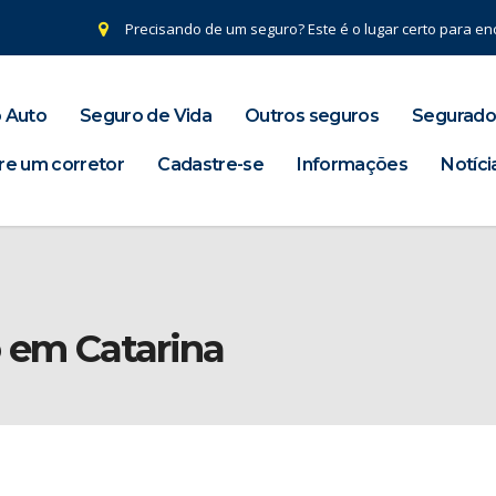
Precisando de um seguro? Este é o lugar certo para enc
 Auto
Seguro de Vida
Outros seguros
Segurado
re um corretor
Cadastre-se
Informações
Notíci
o em Catarina