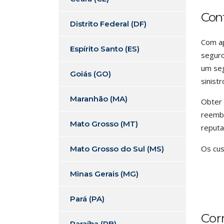
Con
Distrito Federal (DF)
Com ap
Espírito Santo (ES)
seguro
um seg
Goiás (GO)
sinist
Maranhão (MA)
Obter 
reembo
Mato Grosso (MT)
reput
Os cus
Mato Grosso do Sul (MS)
Minas Gerais (MG)
Pará (PA)
Cor
Paraíba (PB)