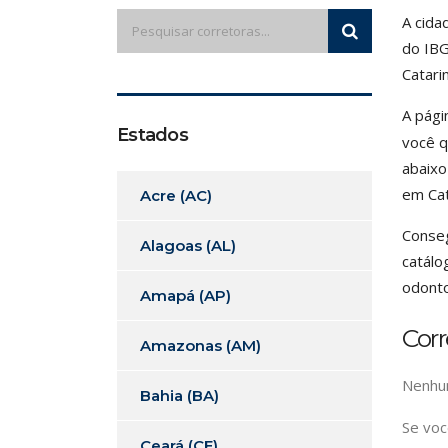
A cida
do IBG
Catari
A pági
Estados
você q
abaixo
em Cat
Acre (AC)
Conseg
Alagoas (AL)
catálo
odonto
Amapá (AP)
Corr
Amazonas (AM)
Nenhum
Bahia (BA)
Se voc
Ceará (CE)