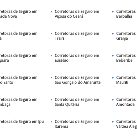
retoras de Seguro em
Corretoras de Seguro em
Corretoras
ada Nova
Viçosa do Ceará
Barbalha
retoras de Seguro em
Corretoras de Seguro em
Corretoras
á
Trairi
Granja
retoras de Seguro em
Corretoras de Seguro em
Corretoras
piara
Eusébio
Beberibe
retoras de Seguro em
Corretoras de Seguro em
Corretoras
jo Santo
São Gonçalo do Amarante
Mauriti
retoras de Seguro em
Corretoras de Seguro em
Corretoras
mbaça
Santa Quitéria
Amontada
retoras de Seguro em Ipu
Corretoras de Seguro em
Corretoras
Itarema
Várzea Aleg