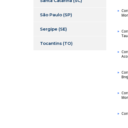
Santa Catarina (SC)
Cor
São Paulo (SP)
Mor
Sergipe (SE)
Cor
Tau
Tocantins (TO)
Cor
Aco
Cor
Bre
Cor
Mo
Cor