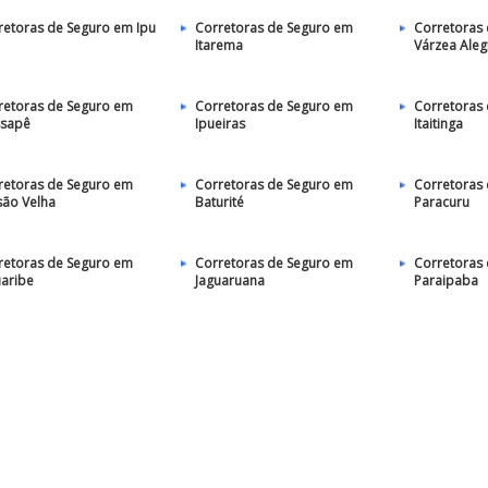
retoras de Seguro em Ipu
Corretoras de Seguro em
Corretoras
Itarema
Várzea Aleg
retoras de Seguro em
Corretoras de Seguro em
Corretoras
sapê
Ipueiras
Itaitinga
retoras de Seguro em
Corretoras de Seguro em
Corretoras
são Velha
Baturité
Paracuru
retoras de Seguro em
Corretoras de Seguro em
Corretoras
uaribe
Jaguaruana
Paraipaba