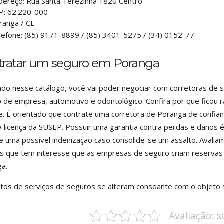
dereço:
Rua Santa Terezinha 1820 Centro
P:
62.220-000
ranga
/
CE
lefone:
(85) 9171-8899 / (85) 3401-5275 / (34) 0152-77
tratar um seguro em Poranga
do nesse catálogo, você vai poder negociar com corretoras de s
 de empresa, automotivo e odontológico. Confira por que ficou 
e. É orientado que contrate uma corretora de Poranga de confian
 licença da SUSEP. Possuir uma garantia contra perdas e danos é
e uma possível indenização caso consolide-se um assalto. Avalia
s que tem interesse que as empresas de seguro criam reservas 
a.
tos de serviços de seguros se alteram consoante com o objeto 
Avaliação: 