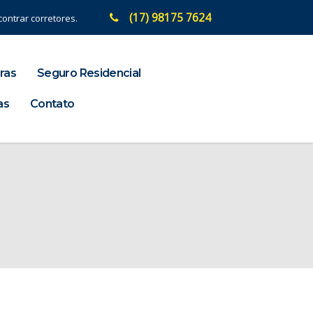
(17) 98175 7624
ontrar corretores.
ras
Seguro Residencial
as
Contato