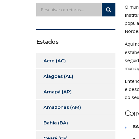
O muni
Instit
popula
Noroes
Estados
Aqui n
estabe
seguid
Acre (AC)
municí
Alagoas (AL)
Entend
e desc
Amapá (AP)
do seu
Amazonas (AM)
Cor
Bahia (BA)
SA
Ceará (CE)