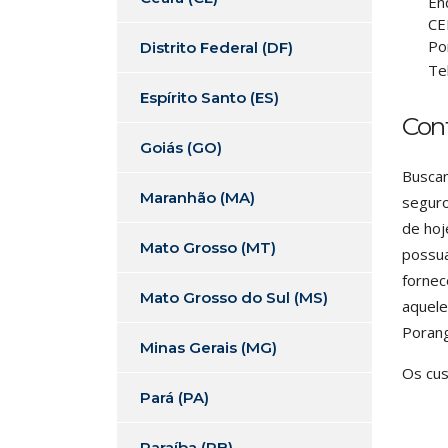
En
CE
Po
Distrito Federal (DF)
Te
Espírito Santo (ES)
Con
Goiás (GO)
Buscan
Maranhão (MA)
seguro
de hoj
Mato Grosso (MT)
possua
fornec
Mato Grosso do Sul (MS)
aquele
Porang
Minas Gerais (MG)
Os cus
Pará (PA)
Paraíba (PB)