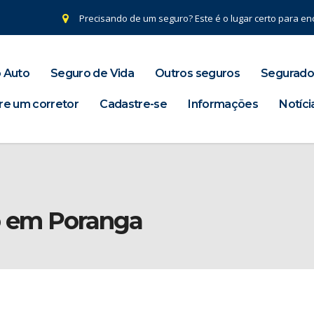
Precisando de um seguro? Este é o lugar certo para enc
 Auto
Seguro de Vida
Outros seguros
Segurado
re um corretor
Cadastre-se
Informações
Notíci
o em Poranga