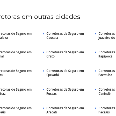
retoras em outras cidades
retoras de Seguro em
Corretoras de Seguro em
Corretoras
taleza
Caucaia
Juazeiro do
retoras de Seguro em
Corretoras de Seguro em
Corretoras
ral
Crato
Itapipoca
retoras de Seguro em
Corretoras de Seguro em
Corretoras
atu
Quixadá
Pacatuba
retoras de Seguro em
Corretoras de Seguro em
Corretoras
iraz
Russas
Canindé
retoras de Seguro em
Corretoras de Seguro em
Corretoras
teús
Aracati
Pacajus