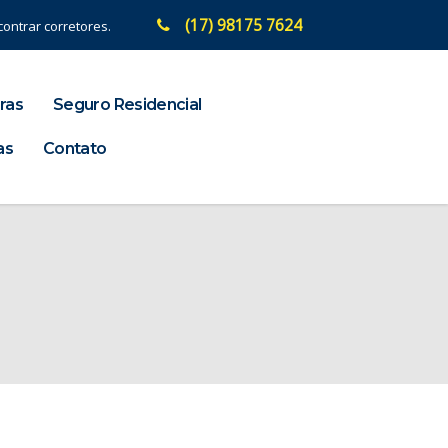
(17) 98175 7624
ontrar corretores.
ras
Seguro Residencial
as
Contato