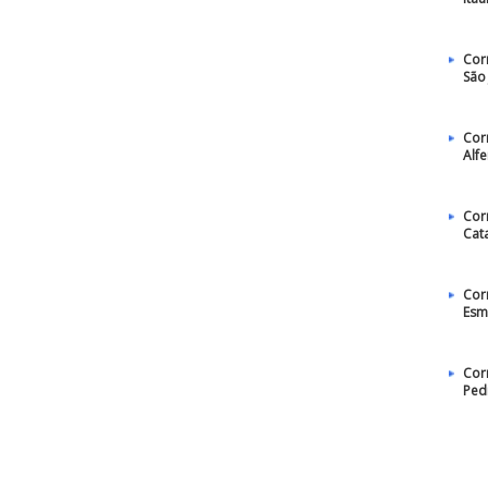
Cor
São 
Cor
Alf
Cor
Cat
Cor
Esm
Cor
Ped