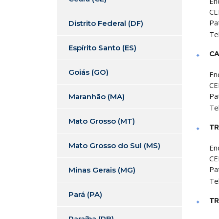
En
CE
Pa
Distrito Federal (DF)
Te
Espírito Santo (ES)
CA
Goiás (GO)
En
CE
Pa
Maranhão (MA)
Te
Mato Grosso (MT)
TR
Mato Grosso do Sul (MS)
En
CE
Pa
Minas Gerais (MG)
Te
Pará (PA)
TR
Paraíba (PB)