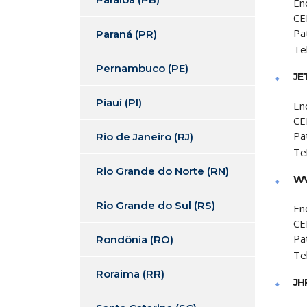
En
CE
Pa
Paraná (PR)
Te
Pernambuco (PE)
JE
Piauí (PI)
En
CE
Pa
Rio de Janeiro (RJ)
Te
Rio Grande do Norte (RN)
WV
Rio Grande do Sul (RS)
En
CE
Pa
Rondônia (RO)
Te
Roraima (RR)
JH