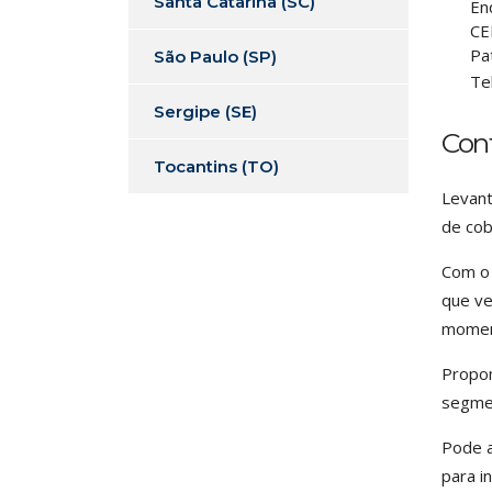
Santa Catarina (SC)
En
CE
Pa
São Paulo (SP)
Te
Sergipe (SE)
Con
Tocantins (TO)
Levant
de cob
Com o 
que ve
moment
Propom
segmen
Pode a
para i