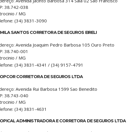
dereço:
Avenida Jacinto Barbosa 314 Sala 02 Sao Francisco
P:
38.742-038
trocinio
/
MG
lefone:
(34) 3831-3090
MILA SANTOS CORRETORA DE SEGUROS EIRELI
dereço:
Avenida Joaquim Pedro Barbosa 105 Ouro Preto
P:
38.740-001
trocinio
/
MG
lefone:
(34) 3831-4341 / (34) 9157-4791
OPCOR CORRETORA DE SEGUROS LTDA
dereço:
Avenida Rui Barbosa 1599 Sao Benedito
P:
38.743-040
trocinio
/
MG
lefone:
(34) 3831-4631
OPICAL ADMINISTRADORA E CORRETORA DE SEGUROS LTDA