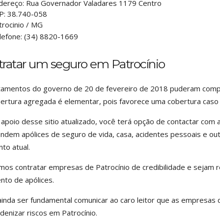
dereço:
Rua Governador Valadares 1179 Centro
P:
38.740-058
trocinio
/
MG
lefone:
(34) 8820-1669
tratar um seguro em Patrocínio
amentos do governo de 20 de fevereiro de 2018 puderam comprov
ertura agregada é elementar, pois favorece uma cobertura caso 
apoio desse sitio atualizado, você terá opção de contactar co
ndem apólices de seguro de vida, casa, acidentes pessoais e ou
o atual.
os contratar empresas de Patrocínio de credibilidade e sejam 
to de apólices.
inda ser fundamental comunicar ao caro leitor que as empresas
ndenizar riscos em Patrocínio.