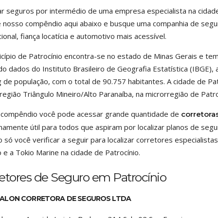
ar seguros por intermédio de uma empresa especialista na cidade
e nosso compêndio aqui abaixo e busque uma companhia de segur
cional, fiança locatícia e automotivo mais acessível.
cípio de Patrocínio encontra-se no estado de Minas Gerais e te
o dados do Instituto Brasileiro de Geografia Estatística (IBGE), 
g de população, com o total de 90.757 habitantes. A cidade de Pat
egião Triângulo Mineiro/Alto Paranaíba, na microrregião de Patro
 compêndio você pode acessar grande quantidade de
corretora
amente útil para todos que aspiram por localizar planos de seguro
o só você verificar a seguir para localizar corretores especiali
 e a Tokio Marine na cidade de Patrocínio.
etores de Seguro em Patrocínio
ALON CORRETORA DE SEGUROS LTDA