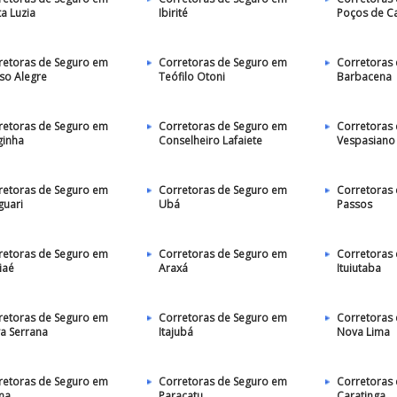
a Luzia
Ibirité
Poços de C
retoras de Seguro em
Corretoras de Seguro em
Corretoras
so Alegre
Teófilo Otoni
Barbacena
retoras de Seguro em
Corretoras de Seguro em
Corretoras
ginha
Conselheiro Lafaiete
Vespasiano
retoras de Seguro em
Corretoras de Seguro em
Corretoras
guari
Ubá
Passos
retoras de Seguro em
Corretoras de Seguro em
Corretoras
iaé
Araxá
Ituiutaba
retoras de Seguro em
Corretoras de Seguro em
Corretoras
a Serrana
Itajubá
Nova Lima
retoras de Seguro em
Corretoras de Seguro em
Corretoras
úna
Paracatu
Caratinga