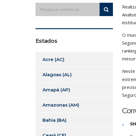
Realiz
Analis
institu
O muni
Estados
Segund
rankin
mesorr
Acre (AC)
Neste
Alagoas (AL)
extrem
precis
Amapá (AP)
Seguro
Amazonas (AM)
Corr
Bahia (BA)
SH
Ceará (CE)