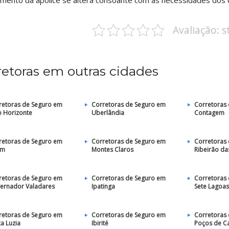
mento da apólice se altera consoante com as necessidades dos c
Avaliação: 
retoras em outras cidades
retoras de Seguro em
Corretoras de Seguro em
Corretoras
o Horizonte
Uberlândia
Contagem
retoras de Seguro em
Corretoras de Seguro em
Corretoras
im
Montes Claros
Ribeirão d
retoras de Seguro em
Corretoras de Seguro em
Corretoras
ernador Valadares
Ipatinga
Sete Lagoas
retoras de Seguro em
Corretoras de Seguro em
Corretoras
a Luzia
Ibirité
Poços de C