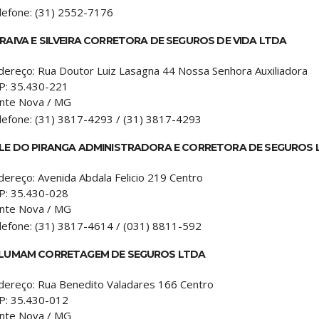
lefone:
(31) 2552-7176
RAIVA E SILVEIRA CORRETORA DE SEGUROS DE VIDA LTDA
dereço:
Rua Doutor Luiz Lasagna 44 Nossa Senhora Auxiliadora
P:
35.430-221
nte Nova
/
MG
lefone:
(31) 3817-4293 / (31) 3817-4293
LE DO PIRANGA ADMINISTRADORA E CORRETORA DE SEGUROS 
dereço:
Avenida Abdala Felicio 219 Centro
P:
35.430-028
nte Nova
/
MG
lefone:
(31) 3817-4614 / (031) 8811-592
LUMAM CORRETAGEM DE SEGUROS LTDA
dereço:
Rua Benedito Valadares 166 Centro
P:
35.430-012
nte Nova
/
MG