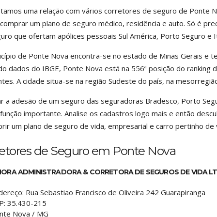
istamos uma relação com vários corretores de seguro de Ponte
comprar um plano de seguro médico, residência e auto. Só é prec
uro que ofertam apólices pessoais Sul América, Porto Seguro e
cípio de Ponte Nova encontra-se no estado de Minas Gerais e t
o dados do IBGE, Ponte Nova está na 556ª posição do ranking d
ntes. A cidade situa-se na região Sudeste do país, na mesorregi
ar a adesão de um seguro das seguradoras Bradesco, Porto Segu
função importante. Analise os cadastros logo mais e então desc
rir um plano de seguro de vida, empresarial e carro pertinho de 
retores de Seguro em Ponte Nova
ORA ADMINISTRADORA & CORRETORA DE SEGUROS DE VIDA L
dereço:
Rua Sebastiao Francisco de Oliveira 242 Guarapiranga
P:
35.430-215
nte Nova
/
MG