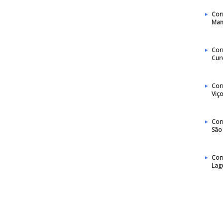
Cor
Man
Cor
Cur
Cor
Viç
Cor
São
Cor
Lag