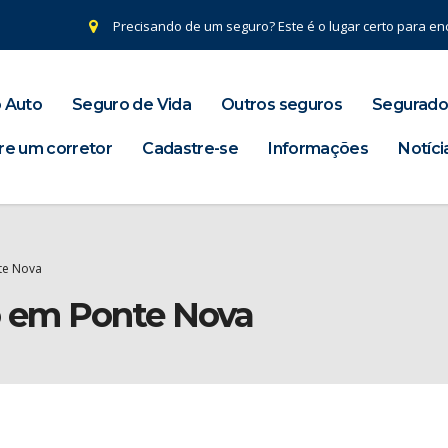
Precisando de um seguro? Este é o lugar certo para enc
 Auto
Seguro de Vida
Outros seguros
Segurado
re um corretor
Cadastre-se
Informações
Notíci
te Nova
o em Ponte Nova