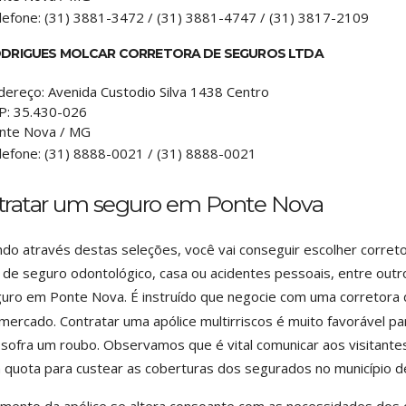
lefone:
(31) 3881-3472 / (31) 3881-4747 / (31) 3817-2109
DRIGUES MOLCAR CORRETORA DE SEGUROS LTDA
dereço:
Avenida Custodio Silva 1438 Centro
P:
35.430-026
nte Nova
/
MG
lefone:
(31) 8888-0021 / (31) 8888-0021
tratar um seguro em Ponte Nova
do através destas seleções, você vai conseguir escolher corre
 de seguro odontológico, casa ou acidentes pessoais, entre outr
uro em Ponte Nova. É instruído que negocie com uma corretor
mercado. Contratar uma apólice multirriscos é muito favorável par
a sofra um roubo. Observamos que é vital comunicar aos visitant
 quota para custear as coberturas dos segurados no município 