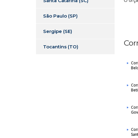
O orça
Santa Catarina (SC)
São Paulo (SP)
Sergipe (SE)
Cor
Tocantins (TO)
Cor
Bel
Cor
Bet
Cor
Gov
Cor
Sant