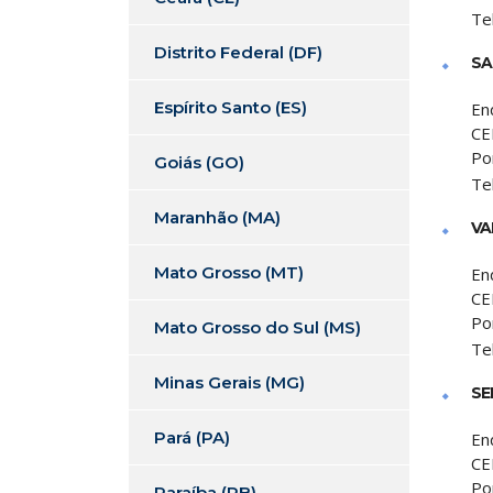
Te
Distrito Federal (DF)
SA
Espírito Santo (ES)
En
CE
Po
Goiás (GO)
Te
Maranhão (MA)
VA
Mato Grosso (MT)
En
CE
Po
Mato Grosso do Sul (MS)
Te
Minas Gerais (MG)
SE
Pará (PA)
En
CE
Po
Paraíba (PB)