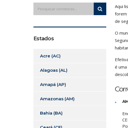
Aqui l
forem 
de seg
O muni
Estados
Segund
habita
Acre (AC)
Efetiv
é uma 
Alagoas (AL)
descob
Amapá (AP)
Cor
Amazonas (AM)
AM
Bahia (BA)
En
CE
Po
Ceará (CE)