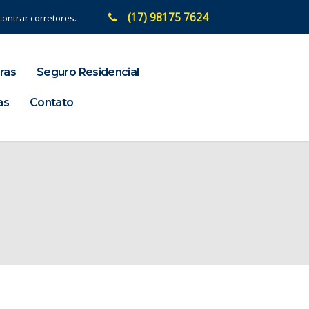
(17) 98175 7624
ontrar corretores.
ras
Seguro Residencial
as
Contato