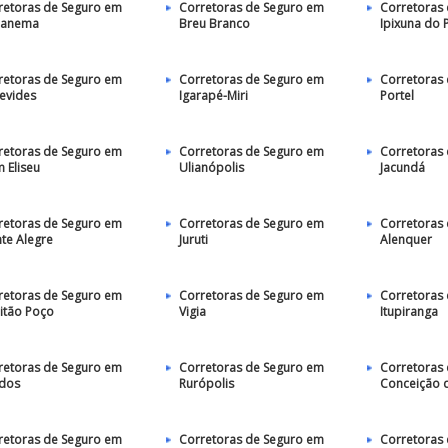
retoras de Seguro em
Corretoras de Seguro em
Corretoras
panema
Breu Branco
Ipixuna do 
retoras de Seguro em
Corretoras de Seguro em
Corretoras
evides
Igarapé-Miri
Portel
retoras de Seguro em
Corretoras de Seguro em
Corretoras
 Eliseu
Ulianópolis
Jacundá
retoras de Seguro em
Corretoras de Seguro em
Corretoras
te Alegre
Juruti
Alenquer
retoras de Seguro em
Corretoras de Seguro em
Corretoras
itão Poço
Vigia
Itupiranga
retoras de Seguro em
Corretoras de Seguro em
Corretoras
dos
Rurópolis
Conceição 
retoras de Seguro em
Corretoras de Seguro em
Corretoras