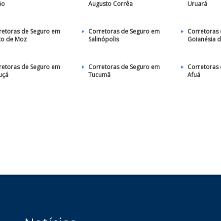
ão
Augusto Corrêa
Uruará
retoras de Seguro em
Corretoras de Seguro em
Corretoras
to de Moz
Salinópolis
Goianésia d
retoras de Seguro em
Corretoras de Seguro em
Corretoras
uçá
Tucumã
Afuá