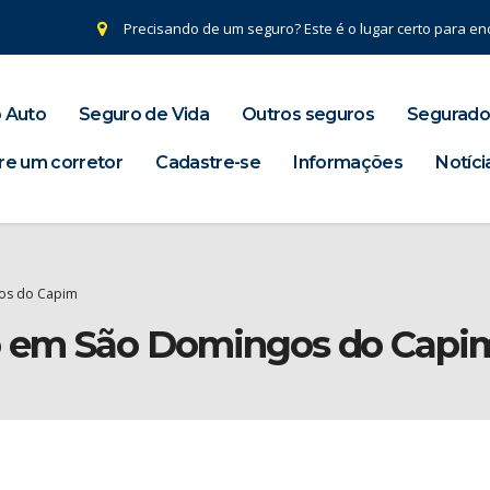
Precisando de um seguro? Este é o lugar certo para enc
 Auto
Seguro de Vida
Outros seguros
Segurado
re um corretor
Cadastre-se
Informações
Notíci
gos do Capim
ro em São Domingos do Capi