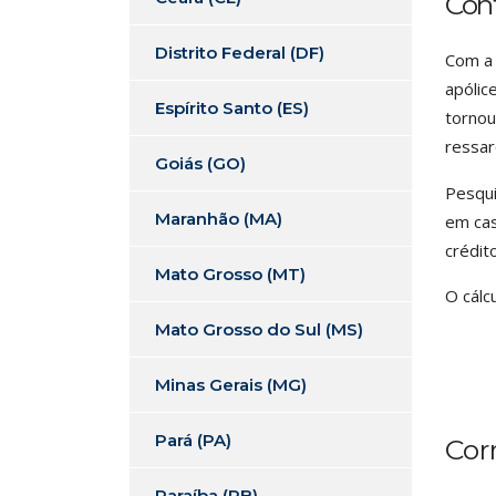
Con
Distrito Federal (DF)
Com a 
apólic
Espírito Santo (ES)
tornou
ressar
Goiás (GO)
Pesqui
Maranhão (MA)
em cas
crédit
Mato Grosso (MT)
O cálc
Mato Grosso do Sul (MS)
Minas Gerais (MG)
Pará (PA)
Cor
Paraíba (PB)