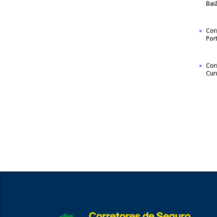
Bai
Cor
Por
Cor
Cur