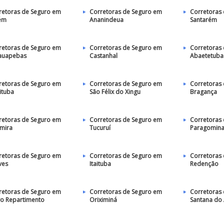
retoras de Seguro em
Corretoras de Seguro em
Corretoras
ém
Ananindeua
Santarém
retoras de Seguro em
Corretoras de Seguro em
Corretoras
auapebas
Castanhal
Abaetetuba
retoras de Seguro em
Corretoras de Seguro em
Corretoras
ituba
São Félix do Xingu
Bragança
retoras de Seguro em
Corretoras de Seguro em
Corretoras
amira
Tucuruí
Paragomin
retoras de Seguro em
Corretoras de Seguro em
Corretoras
ves
Itaituba
Redenção
retoras de Seguro em
Corretoras de Seguro em
Corretoras
o Repartimento
Oriximiná
Santana do