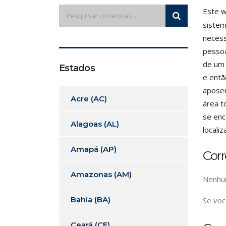
Este w
sistem
necess
pessoa
de um 
Estados
e entã
aposen
Acre (AC)
área t
se enc
Alagoas (AL)
locali
Amapá (AP)
Cor
Amazonas (AM)
Nenhum
Bahia (BA)
Se voc
Ceará (CE)