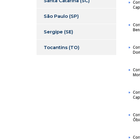
Santa Catarina (SC)
Cor
Ca
São Paulo (SP)
Cor
Ben
Sergipe (SE)
Tocantins (TO)
Cor
Dom
Cor
Mon
Cor
Cap
Cor
Óbi
Cor