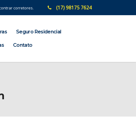
(17) 98175 7624
ontrar corretores.
ras
Seguro Residencial
as
Contato
m