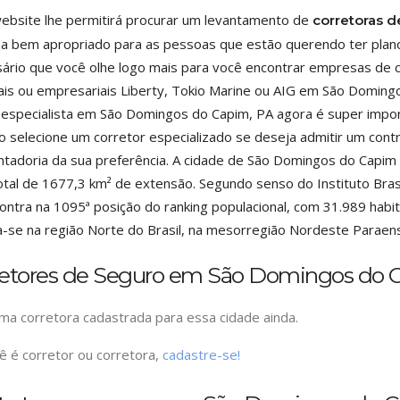
ebsite lhe permitirá procurar um levantamento de
corretoras 
a bem apropriado para as pessoas que estão querendo ter plano
ário que você olhe logo mais para você encontrar empresas de
is ou empresariais Liberty, Tokio Marine ou AIG em São Doming
especialista em São Domingos do Capim, PA agora é super impo
o selecione um corretor especializado se deseja admitir um cont
tadoria da sua preferência. A cidade de São Domingos do Capim 
otal de 1677,3 km² de extensão. Segundo senso do Instituto Brasil
ontra na 1095ª posição do ranking populacional, com 31.989 hab
za-se na região Norte do Brasil, na mesorregião Nordeste Paraen
retores de Seguro em São Domingos do 
a corretora cadastrada para essa cidade ainda.
ê é corretor ou corretora,
cadastre-se!