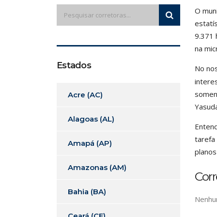
O muni
estatí
9.371 
na mic
Estados
No nos
intere
soment
Acre (AC)
Yasuda
Alagoas (AL)
Entend
tarefa
Amapá (AP)
planos
Amazonas (AM)
Cor
Bahia (BA)
Nenhum
Ceará (CE)