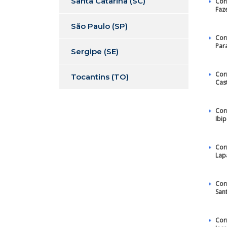
Santa Catarina (SC)
Cor
Faz
São Paulo (SP)
Cor
Par
Sergipe (SE)
Cor
Tocantins (TO)
Cas
Cor
Ibi
Cor
Lap
Cor
San
Cor