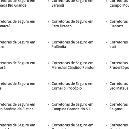
retoras de Seguro em
Corretoras de Seguro em
Corretoras
enda Rio Grande
Sarandi
Campo Mou
retoras de Seguro em
Corretoras de Seguro em
Corretoras
anavaí
Pato Branco
Cianorte
retoras de Seguro em
Corretoras de Seguro em
Corretoras
tro
Rolândia
Irati
retoras de Seguro em
Corretoras de Seguro em
Corretoras
porã
Marechal Cândido Rondon
Prudentópo
retoras de Seguro em
Corretoras de Seguro em
Corretoras
a
Cornélio Procópio
São Mateus 
retoras de Seguro em
Corretoras de Seguro em
Corretoras
to Antônio da Platina
Campina Grande do Sul
Paiçandu
retoras de Seguro em
Corretoras de Seguro em
Corretoras