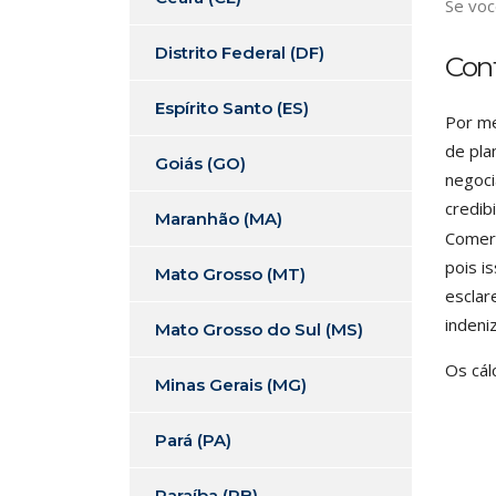
Se voc
Distrito Federal (DF)
Con
Espírito Santo (ES)
Por me
de pla
Goiás (GO)
negoci
credib
Maranhão (MA)
Comerc
pois i
Mato Grosso (MT)
esclar
indeni
Mato Grosso do Sul (MS)
Os cál
Minas Gerais (MG)
Pará (PA)
Paraíba (PB)