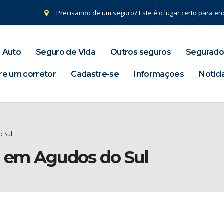
Precisando de um seguro? Este é o lugar certo para enc
 Auto
Seguro de Vida
Outros seguros
Segurado
re um corretor
Cadastre-se
Informações
Notíci
o Sul
o em Agudos do Sul