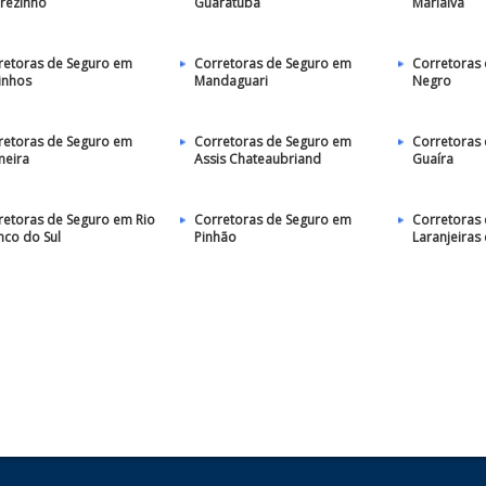
arezinho
Guaratuba
Marialva
retoras de Seguro em
Corretoras de Seguro em
Corretoras 
inhos
Mandaguari
Negro
retoras de Seguro em
Corretoras de Seguro em
Corretoras
meira
Assis Chateaubriand
Guaíra
retoras de Seguro em Rio
Corretoras de Seguro em
Corretoras
nco do Sul
Pinhão
Laranjeiras 