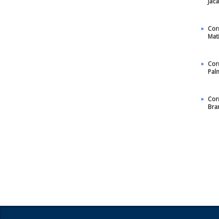
Jac
Cor
Mat
Cor
Pal
Cor
Bra