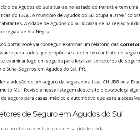
cípio de Agudos do Sul situa-se no estado do Paraná e tem uma
sticas do IBGE, o município de Agudos do Sul ocupa a 3198ª coloc
habitantes. A cidade de Agudos do Sul localiza-se na região Sul 
rorregião de Rio Negro.
so portal você vai conseguir examinar um relatório das
correto
ssante para todos que propõe-se a obter um contrato de seguro
e examinar logo em seguida para localizar corretores de segur
 e Suhai Seguros em Agudos do Sul, PR.
er a adesão de um seguro da seguradora Itaú, CHUBB ou a Brad
 muito fácil. Revise a nossa listagem deste site e estabeleça alg
 de seguro para casas, médico e automotivo que esteja acessível
retores de Seguro em Agudos do Sul
a corretora cadastrada para essa cidade ainda.