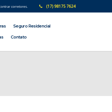
(17) 98175 7624
ontrar corretores.
ras
Seguro Residencial
as
Contato