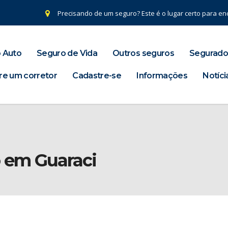
Precisando de um seguro? Este é o lugar certo para enc
 Auto
Seguro de Vida
Outros seguros
Segurado
re um corretor
Cadastre-se
Informações
Notíci
o em Guaraci