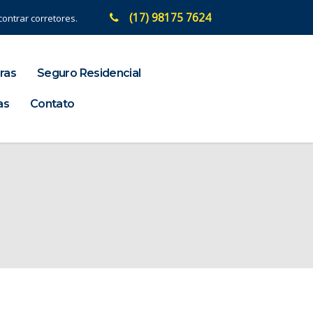
(17) 98175 7624
ontrar corretores.
ras
Seguro Residencial
as
Contato