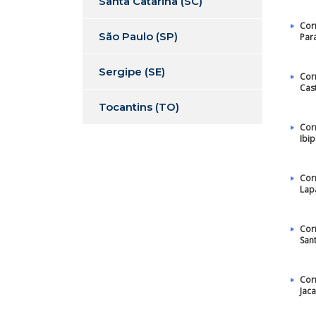
Santa Catarina (SC)
Cor
São Paulo (SP)
Par
Sergipe (SE)
Cor
Cas
Tocantins (TO)
Cor
Ibi
Cor
Lap
Cor
San
Cor
Jac