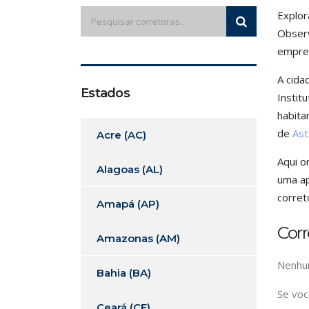
Explor
Observ
empres
A cida
Estados
Instit
habita
de
Ast
Acre (AC)
Aqui o
Alagoas (AL)
uma ap
corret
Amapá (AP)
Cor
Amazonas (AM)
Nenhum
Bahia (BA)
Se voc
Ceará (CE)