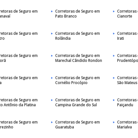
retoras de Seguro em
Corretoras de Seguro em
Corretoras
anavaí
Pato Branco
Cianorte
retoras de Seguro em
Corretoras de Seguro em
Corretoras
tro
Rolândia
Irati
retoras de Seguro em
Corretoras de Seguro em
Corretoras
porã
Marechal Cândido Rondon
Prudentópo
retoras de Seguro em
Corretoras de Seguro em
Corretoras
a
Cornélio Procópio
São Mateus 
retoras de Seguro em
Corretoras de Seguro em
Corretoras
to Antônio da Platina
Campina Grande do Sul
Paiçandu
retoras de Seguro em
Corretoras de Seguro em
Corretoras
arezinho
Guaratuba
Marialva