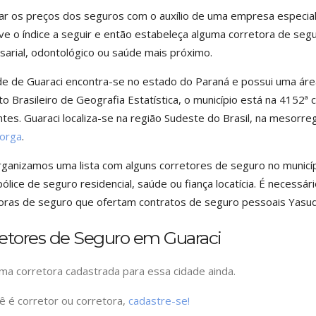
ar os preços dos seguros com o auxílio de uma empresa especiali
e o índice a seguir e então estabeleça alguma corretora de seg
arial, odontológico ou saúde mais próximo.
de de Guaraci encontra-se no estado do Paraná e possui uma área
uto Brasileiro de Geografia Estatística, o município está na 4152ª
ntes. Guaraci localiza-se na região Sudeste do Brasil, na mesorr
orga
.
rganizamos uma lista com alguns corretores de seguro no municípi
ólice de seguro residencial, saúde ou fiança locatícia. É necessári
oras de seguro que ofertam contratos de seguro pessoais Yasud
retores de Seguro em Guaraci
a corretora cadastrada para essa cidade ainda.
ê é corretor ou corretora,
cadastre-se!