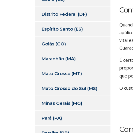
Con
Distrito Federal (DF)
Quando
Espírito Santo (ES)
apólic
vital 
Goiás (GO)
Guarac
Maranhão (MA)
É cert
propor
Mato Grosso (MT)
que po
O cust
Mato Grosso do Sul (MS)
Minas Gerais (MG)
Pará (PA)
Cor
Paraíba (PB)