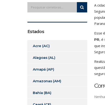
A cida
Segund
popula
Parana
Estados
Esse é
, é
PR
que in
Acre (AC)
Seguro
Alagoas (AL)
Realiz
questã
Amapá (AP)
seguro
Amazonas (AM)
Cor
Bahia (BA)
Nenhum
Ceará (CE)