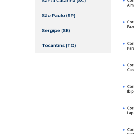
Santa Catarina (SC)
Cor
Alm
São Paulo (SP)
Cor
Faz
Sergipe (SE)
Cor
Tocantins (TO)
Par
Cor
Cas
Cor
Ibi
Cor
Lap
Cor