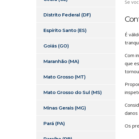
Se voc
Distrito Federal (DF)
Con
Espírito Santo (ES)
É váli
tranqu
Goiás (GO)
Com in
Maranhão (MA)
que es
tornou
Mato Grosso (MT)
Propom
inspet
Mato Grosso do Sul (MS)
Consid
Minas Gerais (MG)
danos 
Pará (PA)
Os pre
Paraíba (PB)