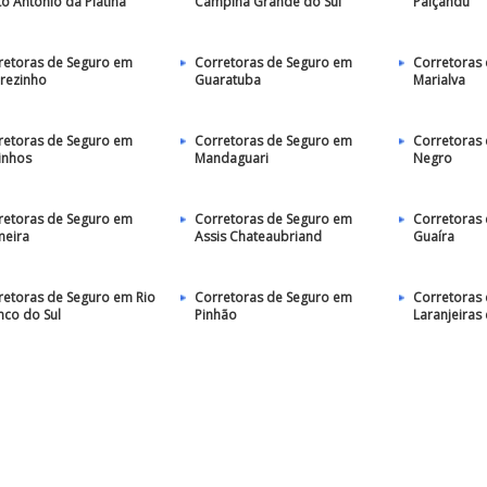
to Antônio da Platina
Campina Grande do Sul
Paiçandu
retoras de Seguro em
Corretoras de Seguro em
Corretoras
arezinho
Guaratuba
Marialva
retoras de Seguro em
Corretoras de Seguro em
Corretoras 
inhos
Mandaguari
Negro
retoras de Seguro em
Corretoras de Seguro em
Corretoras
meira
Assis Chateaubriand
Guaíra
retoras de Seguro em Rio
Corretoras de Seguro em
Corretoras
nco do Sul
Pinhão
Laranjeiras 