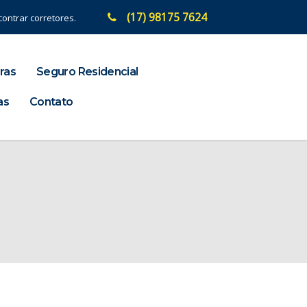
(17) 98175 7624
ontrar corretores.
ras
Seguro Residencial
as
Contato