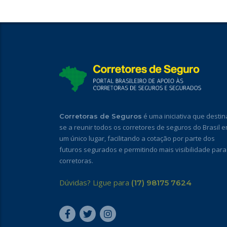
é uma iniciativa que destin
Corretoras de Seguros
se a reunir todos os corretores de seguros do Brasil 
um único lugar, facilitando a cotação por parte dos
futuros segurados e permitindo mais visibilidade para
corretoras.
Dúvidas? Ligue para
(17) 98175 7624