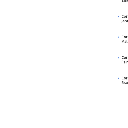
San
Cor
Jac
Cor
Mat
Cor
Pal
Cor
Bra