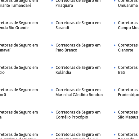
retoras de Seguro em
Corretoras de Seguro em
Corretoras
irante Tamandaré
Piraquara
Umuarama
retoras de Seguro em
Corretoras de Seguro em
Corretoras
enda Rio Grande
Sarandi
Campo Mou
retoras de Seguro em
Corretoras de Seguro em
Corretoras
anavaí
Pato Branco
Cianorte
retoras de Seguro em
Corretoras de Seguro em
Corretoras
tro
Rolândia
Irati
retoras de Seguro em
Corretoras de Seguro em
Corretoras
porã
Marechal Cândido Rondon
Prudentópo
retoras de Seguro em
Corretoras de Seguro em
Corretoras
a
Cornélio Procópio
São Mateus 
retoras de Seguro em
Corretoras de Seguro em
Corretoras