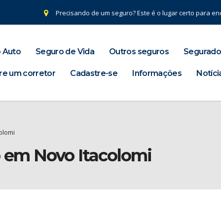
Precisando de um seguro? Este é o lugar certo para enc
 Auto
Seguro de Vida
Outros seguros
Segurado
re um corretor
Cadastre-se
Informações
Notíci
olomi
o em Novo Itacolomi