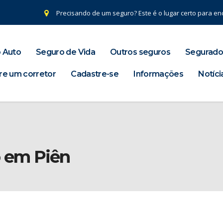
Precisando de um seguro? Este é o lugar certo para enc
 Auto
Seguro de Vida
Outros seguros
Segurado
re um corretor
Cadastre-se
Informações
Notíci
o em Piên