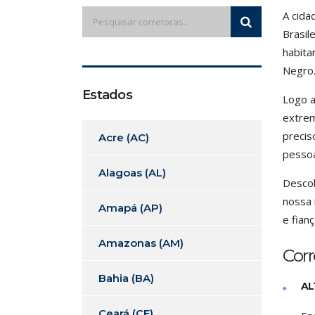
A cida
Brasil
habita
Negro
Estados
Logo a
extrem
precis
Acre (AC)
pessoa
Alagoas (AL)
Descob
nossa 
Amapá (AP)
e fianç
Amazonas (AM)
Cor
Bahia (BA)
AL
Ceará (CE)