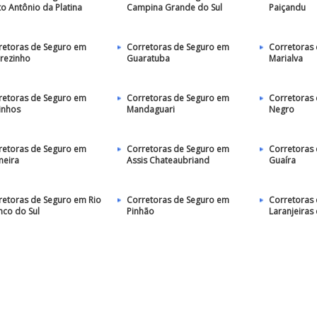
to Antônio da Platina
Campina Grande do Sul
Paiçandu
retoras de Seguro em
Corretoras de Seguro em
Corretoras
arezinho
Guaratuba
Marialva
retoras de Seguro em
Corretoras de Seguro em
Corretoras 
inhos
Mandaguari
Negro
retoras de Seguro em
Corretoras de Seguro em
Corretoras
meira
Assis Chateaubriand
Guaíra
retoras de Seguro em Rio
Corretoras de Seguro em
Corretoras
nco do Sul
Pinhão
Laranjeiras 