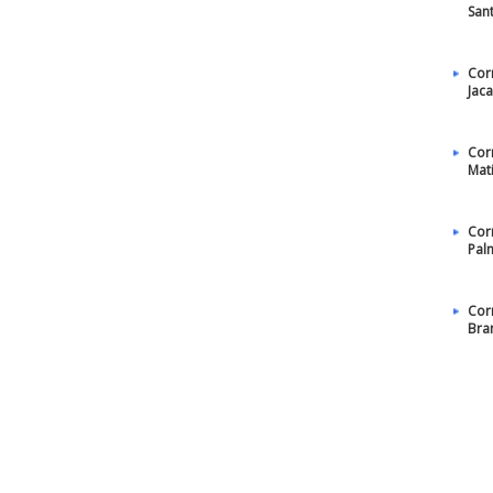
San
Cor
Jac
Cor
Mat
Cor
Pal
Cor
Bra