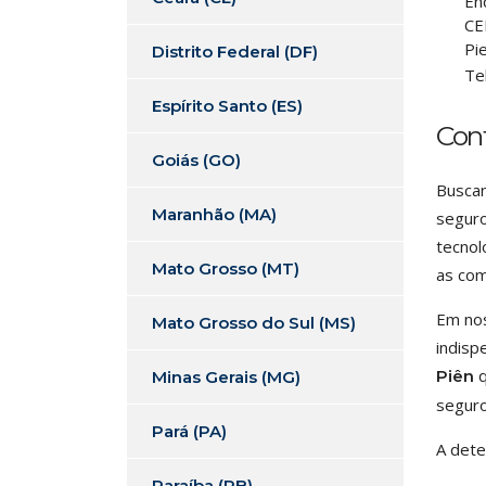
En
CE
Pi
Distrito Federal (DF)
Te
Espírito Santo (ES)
Con
Goiás (GO)
Buscan
Maranhão (MA)
seguro
tecnol
Mato Grosso (MT)
as com
Em nos
Mato Grosso do Sul (MS)
indisp
q
Piên
Minas Gerais (MG)
seguro
Pará (PA)
A dete
Paraíba (PB)