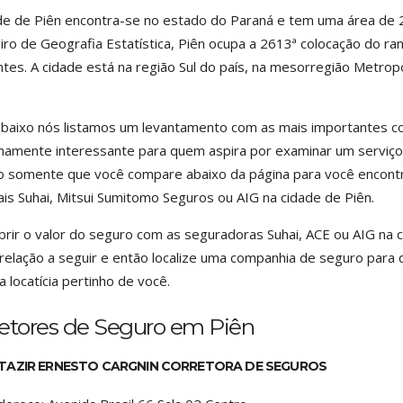
de de Piên encontra-se no estado do Paraná e tem uma área de 25
eiro de Geografia Estatística, Piên ocupa a 2613ª colocação do ra
ntes. A cidade está na região Sul do país, na mesorregião Metrop
.
baixo nós listamos um levantamento com as mais importantes co
amente interessante para quem aspira por examinar um serviço d
o somente que você compare abaixo da página para você encontr
is Suhai, Mitsui Sumitomo Seguros ou AIG na cidade de Piên.
rir o valor do seguro com as seguradoras Suhai, ACE ou AIG na c
relação a seguir e então localize uma companhia de seguro para 
a locatícia pertinho de você.
retores de Seguro em Piên
TAZIR ERNESTO CARGNIN CORRETORA DE SEGUROS