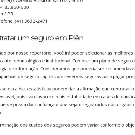
dereço:
Avenida Brasil 66 Sala 02 Centro
P:
83.860-000
en
/
PR
lefone:
(41) 3632-2471
tratar um seguro em Piên
do por nosso repertório, você irá poder selecionar as melhores
 auto, odontológico e institucional. Comprar um plano de segur
ogia de informação. Consideramos que poderia ser recomendável 
panhias de seguro capitalizam reservas seguras para pagar prej
so dia a dia, estatísticas podem dar a afirmação que contratar 
ensável, pois isso favorece mais estabilidade em casos de danifi
ue se possa dar confiança e que sejam registrados nos órgãos
.
rminação dos custos dos seguros podem variar conforme o obje