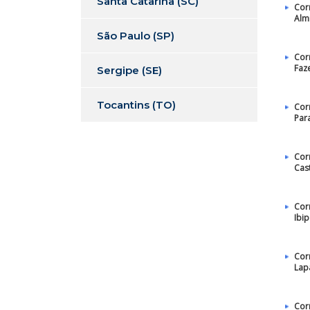
Santa Catarina (SC)
Cor
Alm
São Paulo (SP)
Cor
Faz
Sergipe (SE)
Tocantins (TO)
Cor
Par
Cor
Cas
Cor
Ibi
Cor
Lap
Cor