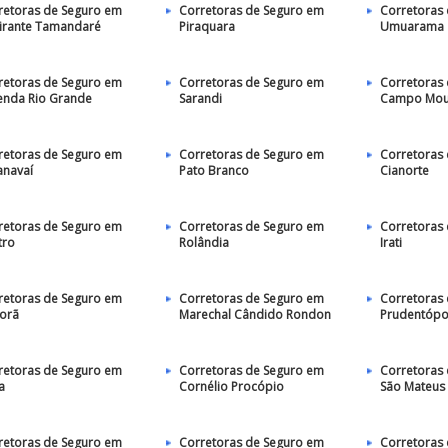
retoras de Seguro em
Corretoras de Seguro em
Corretoras
irante Tamandaré
Piraquara
Umuarama
retoras de Seguro em
Corretoras de Seguro em
Corretoras
enda Rio Grande
Sarandi
Campo Mou
retoras de Seguro em
Corretoras de Seguro em
Corretoras
anavaí
Pato Branco
Cianorte
retoras de Seguro em
Corretoras de Seguro em
Corretoras
tro
Rolândia
Irati
retoras de Seguro em
Corretoras de Seguro em
Corretoras
porã
Marechal Cândido Rondon
Prudentópo
retoras de Seguro em
Corretoras de Seguro em
Corretoras
a
Cornélio Procópio
São Mateus 
retoras de Seguro em
Corretoras de Seguro em
Corretoras