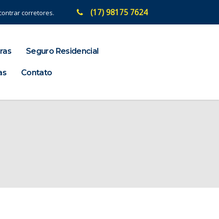
(17) 98175 7624
ontrar corretores.
ras
Seguro Residencial
as
Contato