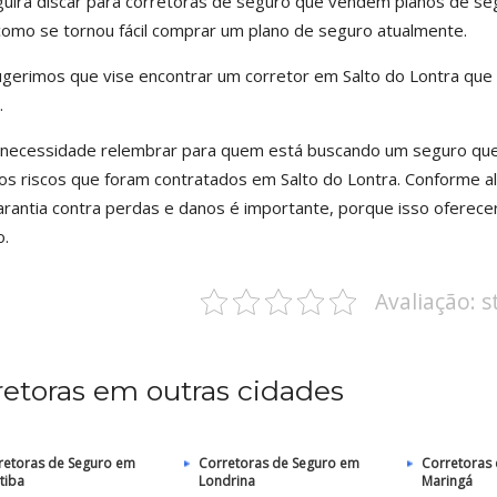
uirá discar para corretoras de seguro que vendem planos de segur
como se tornou fácil comprar um plano de seguro atualmente.
gerimos que vise encontrar um corretor em Salto do Lontra que 
.
necessidade relembrar para quem está buscando um seguro que
 os riscos que foram contratados em Salto do Lontra. Conforme a
rantia contra perdas e danos é importante, porque isso oferece
o.
Avaliação: 
retoras em outras cidades
retoras de Seguro em
Corretoras de Seguro em
Corretoras
tiba
Londrina
Maringá