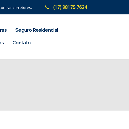
(17) 98175 7624
ontrar corretores.
ras
Seguro Residencial
as
Contato