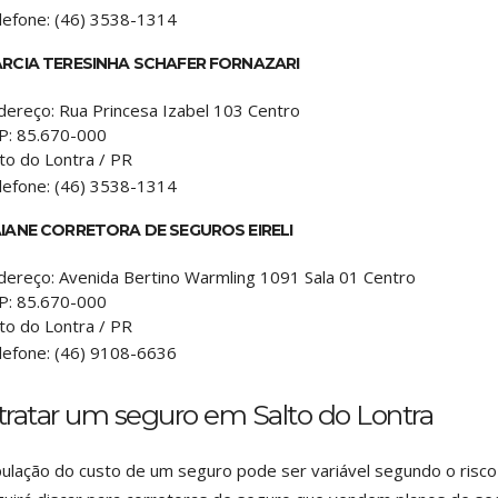
lefone:
(46) 3538-1314
RCIA TERESINHA SCHAFER FORNAZARI
dereço:
Rua Princesa Izabel 103 Centro
P:
85.670-000
lto do Lontra
/
PR
lefone:
(46) 3538-1314
IANE CORRETORA DE SEGUROS EIRELI
dereço:
Avenida Bertino Warmling 1091 Sala 01 Centro
P:
85.670-000
lto do Lontra
/
PR
lefone:
(46) 9108-6636
ratar um seguro em Salto do Lontra
pulação do custo de um seguro pode ser variável segundo o risco