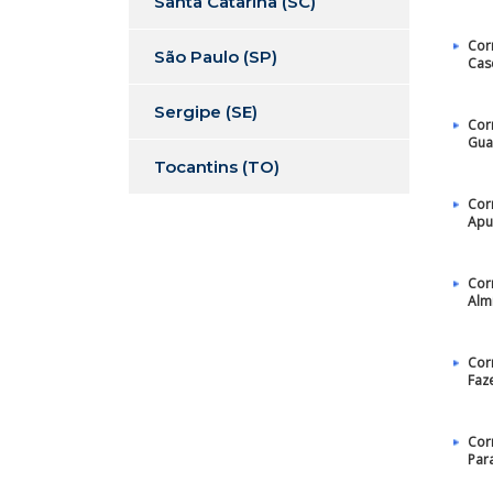
Santa Catarina (SC)
Cor
São Paulo (SP)
Cas
Sergipe (SE)
Cor
Gua
Tocantins (TO)
Cor
Apu
Cor
Alm
Cor
Faz
Cor
Par