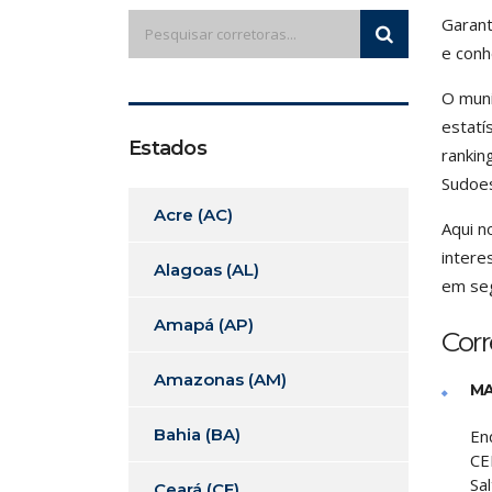
Garant
e conh
O muni
estatí
Estados
rankin
Sudoes
Acre (AC)
Aqui n
intere
Alagoas (AL)
em seg
Amapá (AP)
Corr
Amazonas (AM)
MA
Bahia (BA)
En
CE
Sa
Ceará (CE)