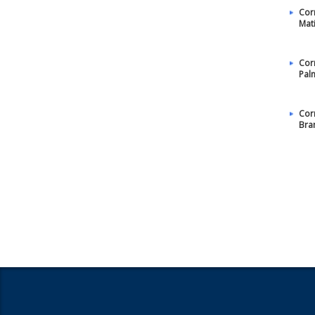
Cor
Mat
Cor
Pal
Cor
Bra