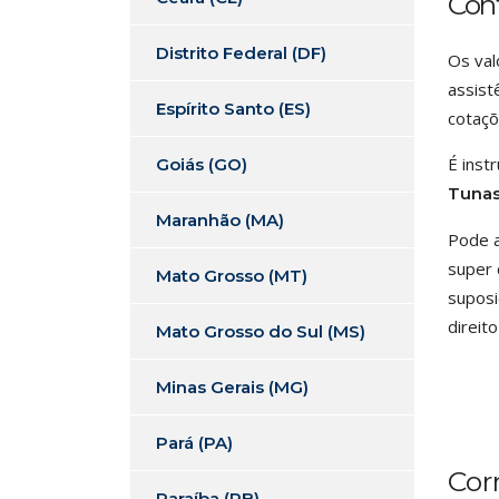
Con
Distrito Federal (DF)
Os val
assist
Espírito Santo (ES)
cotaçõ
É inst
Goiás (GO)
Tunas
Maranhão (MA)
Pode a
super 
Mato Grosso (MT)
suposi
direit
Mato Grosso do Sul (MS)
Minas Gerais (MG)
Pará (PA)
Cor
Paraíba (PB)