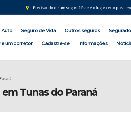
Precisando de um seguro? Este é o lugar certo para enc
 Auto
Seguro de Vida
Outros seguros
Segurado
re um corretor
Cadastre-se
Informações
Notíci
 Paraná
o em Tunas do Paraná