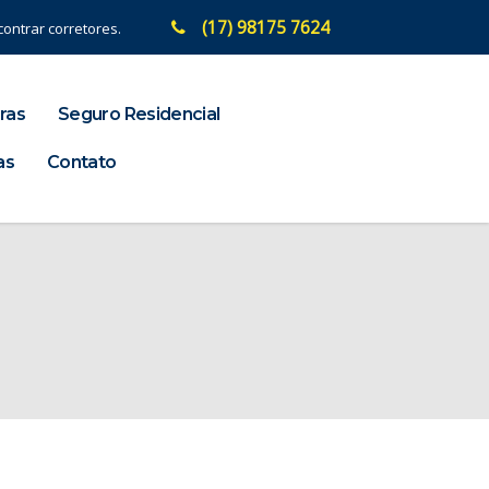
(17) 98175 7624
ontrar corretores.
ras
Seguro Residencial
as
Contato