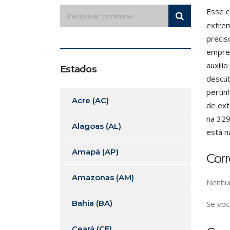
Esse c
extrem
precis
empres
auxíli
Estados
descub
pertin
Acre (AC)
de ext
na 329
Alagoas (AL)
está n
Amapá (AP)
Cor
Amazonas (AM)
Nenhum
Bahia (BA)
Se voc
Ceará (CE)