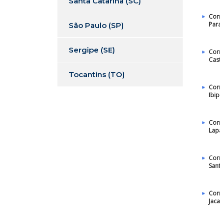
Santa Catarina (SC)
Cor
Par
São Paulo (SP)
Sergipe (SE)
Cor
Cas
Tocantins (TO)
Cor
Ibi
Cor
Lap
Cor
San
Cor
Jac