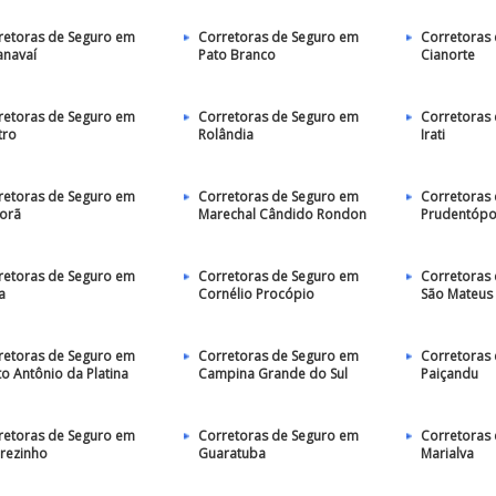
retoras de Seguro em
Corretoras de Seguro em
Corretoras
anavaí
Pato Branco
Cianorte
retoras de Seguro em
Corretoras de Seguro em
Corretoras
tro
Rolândia
Irati
retoras de Seguro em
Corretoras de Seguro em
Corretoras
porã
Marechal Cândido Rondon
Prudentópo
retoras de Seguro em
Corretoras de Seguro em
Corretoras
a
Cornélio Procópio
São Mateus 
retoras de Seguro em
Corretoras de Seguro em
Corretoras
to Antônio da Platina
Campina Grande do Sul
Paiçandu
retoras de Seguro em
Corretoras de Seguro em
Corretoras
arezinho
Guaratuba
Marialva