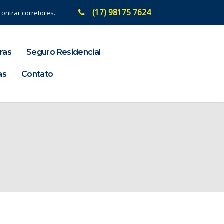
(17) 98175 7624
ontrar corretores.
ras
Seguro Residencial
as
Contato