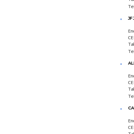
Te
JF
En
CE
Ta
Te
AL
En
CE
Ta
Te
CA
En
CE
Ta