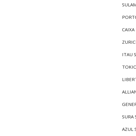
SULAM
PORTO
CAIX
ZURIC
ITAU 
TOKI
LIBER
ALLIA
GENER
SURA
AZUL