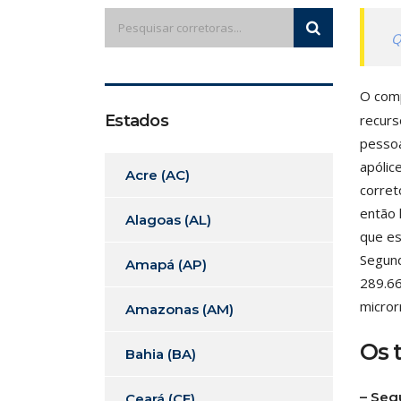
Q
O comp
Estados
recurs
pessoa
apólic
Acre (AC)
corret
então 
Alagoas (AL)
que es
Segund
Amapá (AP)
289.66
micror
Amazonas (AM)
Os 
Bahia (BA)
– Seg
Ceará (CE)