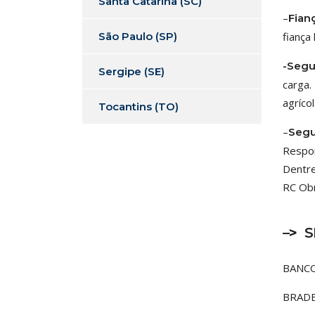
Santa Catarina (SC)
–
Fianç
São Paulo (SP)
fiança
-Segu
Sergipe (SE)
carga.
agríco
Tocantins (TO)
–
Segu
Respon
Dentre
RC Obr
–>
S
BANC
BRAD