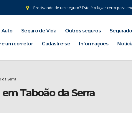
Precisando de um seguro? Este é o lugar certo para enc
 Auto
Seguro de Vida
Outros seguros
Segurado
re um corretor
Cadastre-se
Informações
Notíci
 da Serra
o em Taboão da Serra