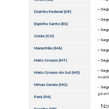
– Seg
Distrito Federal (DF)
– Seg
Espírito Santo (ES)
– Segu
Goiás (GO)
– Segu
Maranhão (MA)
– Seg
Mato Grosso (MT)
– Seg
– Seg
Mato Grosso do Sul (MS)
invali
Minas Gerais (MG)
–
Segu
garant
Pará (PA)
No S
Paraíba (PB)