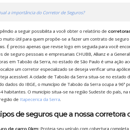
ual a importância do Corretor de Seguros?
êndio a seguir possibilita a você obter o relatório de
corretora
o muito útil para quem propõe-se a fazer um contrato de seguro pa
is. É preciso apenas que revise logo em seguida para você enco
es de seguro pessoais e empresariais CHUBB, Allianz e a Gener
oras em Taboão da Serra, no estado de São Paulo é uma ação acess
localize um corretor especializado se deseja verificar uma apólice 
teja acessível. A cidade de Taboão da Serra situa-se no estado 
o dados do IBGE, o município de Taboão da Serra ocupa a 96ª po
4 habitantes. O município situa-se na região Sudeste do país, n
região de
Itapecerica da Serra
.
tipos de seguros que a nossa corretora 
Proteja seu veículo com cobertura completa
uro de carro 0km: