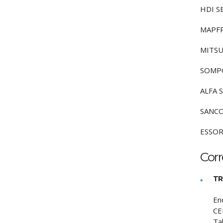
HDI S
MAPFR
MITSU
SOMP
ALFA 
SANCO
ESSO
Cor
TR
En
CE
Ta