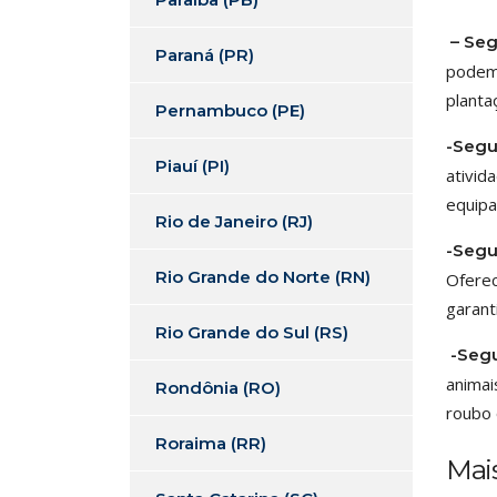
– Seg
Paraná (PR)
podem 
planta
Pernambuco (PE)
-Segu
Piauí (PI)
ativid
equipa
Rio de Janeiro (RJ)
-Segu
Rio Grande do Norte (RN)
Oferec
garant
Rio Grande do Sul (RS)
-Segu
animai
Rondônia (RO)
roubo 
Roraima (RR)
Mais