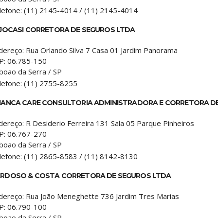
lefone:
(11) 2145-4014 / (11) 2145-4014
 JOCASI CORRETORA DE SEGUROS LTDA
dereço:
Rua Orlando Silva 7 Casa 01 Jardim Panorama
P:
06.785-150
boao da Serra
/
SP
lefone:
(11) 2755-8255
IANCA CARE CONSULTORIA ADMINISTRADORA E CORRETORA D
dereço:
R Desiderio Ferreira 131 Sala 05 Parque Pinheiros
P:
06.767-270
boao da Serra
/
SP
lefone:
(11) 2865-8583 / (11) 8142-8130
RDOSO & COSTA CORRETORA DE SEGUROS LTDA
dereço:
Rua João Meneghette 736 Jardim Tres Marias
P:
06.790-100
boao da Serra
/
SP