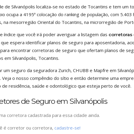
de de Silvanópolis localiza-se no estado de Tocantins e tem um 
pio ocupa a 4195ª colocação do ranking de população, com 5.403 h
s, na mesorregião Oriental do Tocantins, na microrregião de Port
e índice que você irá poder averiguar a listagem das
corretoras
 que espera identificar planos de seguro para aposentadoria, aci
 para encontrar corretoras de seguro que ofertam planos de s
s em Silvanópolis, Tocantins.
r um seguro da seguradora Zurich, CHUBB e Mapfre em Silvanópo
. Veja o nosso compêndio do sítio e então determine uma empresa
 de residência, saúde e odontológico que esteja perto de você.
etores de Seguro em Silvanópolis
a corretora cadastrada para essa cidade ainda.
ê é corretor ou corretora,
cadastre-se!