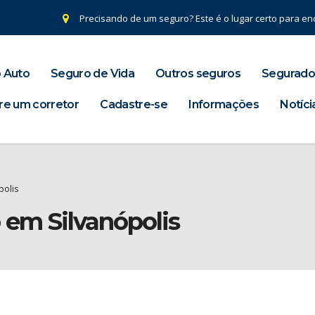
Precisando de um seguro? Este é o lugar certo para enc
 Auto
Seguro de Vida
Outros seguros
Segurado
re um corretor
Cadastre-se
Informações
Notíci
polis
 em Silvanópolis