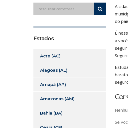
A cida
municí
do paí
É ness
Estados
a você
seguir
Seguro
Acre (AC)
Estuda
Alagoas (AL)
barato
seguro
Amapá (AP)
Corr
Amazonas (AM)
Nenhum
Bahia (BA)
Se voc
Ceará (CE)