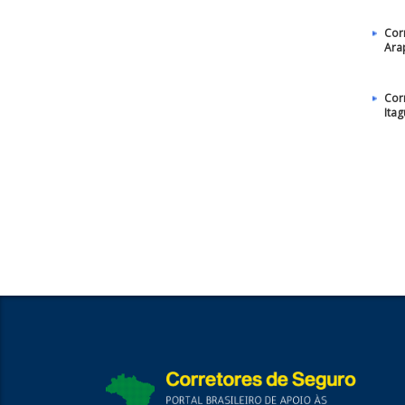
Cor
Ara
Cor
Itag