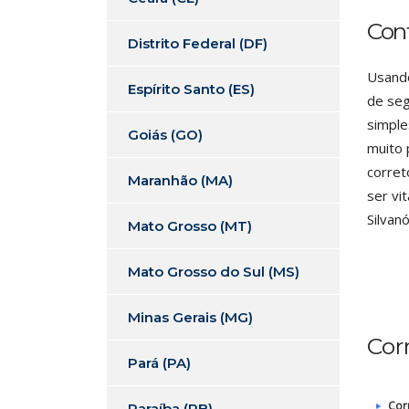
Cont
Distrito Federal (DF)
Usando
Espírito Santo (ES)
de seg
simple
Goiás (GO)
muito 
corret
Maranhão (MA)
ser vi
Silvan
Mato Grosso (MT)
Mato Grosso do Sul (MS)
Minas Gerais (MG)
Cor
Pará (PA)
Cor
Paraíba (PB)