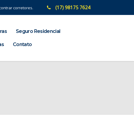
(17) 98175 7624
ontrar corretores.
ras
Seguro Residencial
as
Contato