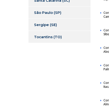
Santa Catarina (SC)
São Paulo (SP)
Cor
Cam
Sergipe (SE)
Cor
Sít
Tocantins (TO)
Cor
Alv
Cor
Pal
Cor
Itac
Cor
Alm