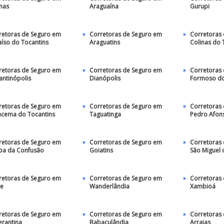
mas
Araguaína
Gurupi
retoras de Seguro em
Corretoras de Seguro em
Corretoras
aíso do Tocantins
Araguatins
Colinas do 
retoras de Seguro em
Corretoras de Seguro em
Corretoras
antinópolis
Dianópolis
Formoso do
retoras de Seguro em
Corretoras de Seguro em
Corretoras
acema do Tocantins
Taguatinga
Pedro Afon
retoras de Seguro em
Corretoras de Seguro em
Corretoras
oa da Confusão
Goiatins
São Miguel 
retoras de Seguro em
Corretoras de Seguro em
Corretoras
xe
Wanderlândia
Xambioá
retoras de Seguro em
Corretoras de Seguro em
Corretoras
erantina
Babaçulândia
Arraias