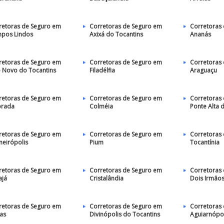
retoras de Seguro em
Corretoras de Seguro em
Corretoras
pos Lindos
Axixá do Tocantins
Ananás
retoras de Seguro em
Corretoras de Seguro em
Corretoras
io Novo do Tocantins
Filadélfia
Araguaçu
retoras de Seguro em
Corretoras de Seguro em
Corretoras
orada
Colméia
Ponte Alta 
retoras de Seguro em
Corretoras de Seguro em
Corretoras
meirópolis
Pium
Tocantínia
retoras de Seguro em
Corretoras de Seguro em
Corretoras
ajá
Cristalândia
Dois Irmãos
retoras de Seguro em
Corretoras de Seguro em
Corretoras
as
Divinópolis do Tocantins
Aguiarnópol