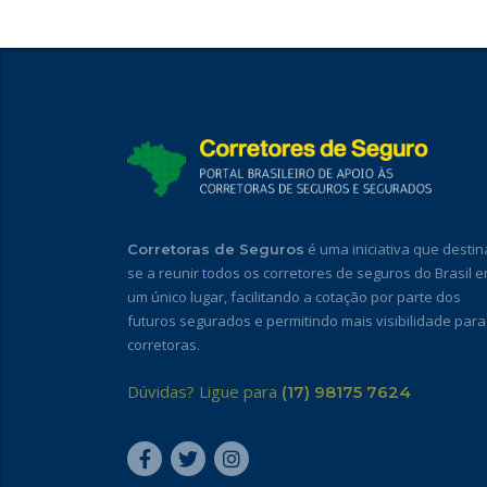
é uma iniciativa que destin
Corretoras de Seguros
se a reunir todos os corretores de seguros do Brasil 
um único lugar, facilitando a cotação por parte dos
futuros segurados e permitindo mais visibilidade para
corretoras.
Dúvidas? Ligue para
(17) 98175 7624