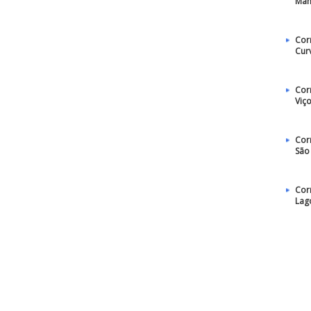
Man
Cor
Cur
Cor
Viç
Cor
São
Cor
Lag