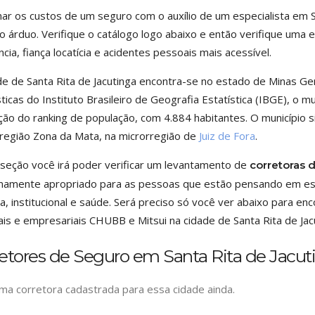
ar os custos de um seguro com o auxílio de um especialista em S
o árduo. Verifique o catálogo logo abaixo e então verifique uma e
ncia, fiança locatícia e acidentes pessoais mais acessível.
de de Santa Rita de Jacutinga encontra-se no estado de Minas G
sticas do Instituto Brasileiro de Geografia Estatística (IBGE), o m
ção do ranking de população, com 4.884 habitantes. O município si
egião Zona da Mata, na microrregião de
Juiz de Fora
.
seção você irá poder verificar um levantamento de
corretoras 
amente apropriado para as pessoas que estão pensando em est
cia, institucional e saúde. Será preciso só você ver abaixo para 
is e empresariais CHUBB e Mitsui na cidade de Santa Rita de Jac
etores de Seguro em Santa Rita de Jacut
a corretora cadastrada para essa cidade ainda.