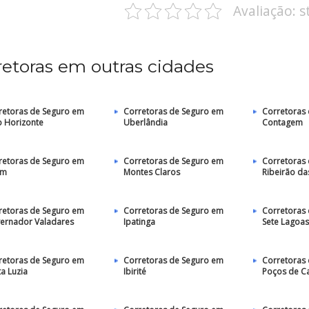
Avaliação: 
retoras em outras cidades
retoras de Seguro em
Corretoras de Seguro em
Corretoras
o Horizonte
Uberlândia
Contagem
retoras de Seguro em
Corretoras de Seguro em
Corretoras
im
Montes Claros
Ribeirão d
retoras de Seguro em
Corretoras de Seguro em
Corretoras
ernador Valadares
Ipatinga
Sete Lagoas
retoras de Seguro em
Corretoras de Seguro em
Corretoras
a Luzia
Ibirité
Poços de C