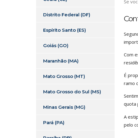
Se voc
Distrito Federal (DF)
Con
Espírito Santo (ES)
Segund
import
Goiás (GO)
Com es
Maranhão (MA)
residê
É prop
Mato Grosso (MT)
ramo d
Mato Grosso do Sul (MS)
Sentim
quota 
Minas Gerais (MG)
A esti
Pará (PA)
pelo c
Paraíba (PB)