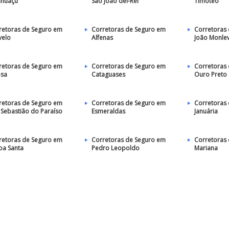
huaçu
São João del-Rei
Timóteo
retoras de Seguro em
Corretoras de Seguro em
Corretoras
velo
Alfenas
João Monle
retoras de Seguro em
Corretoras de Seguro em
Corretoras
osa
Cataguases
Ouro Preto
retoras de Seguro em
Corretoras de Seguro em
Corretoras
 Sebastião do Paraíso
Esmeraldas
Januária
retoras de Seguro em
Corretoras de Seguro em
Corretoras
oa Santa
Pedro Leopoldo
Mariana