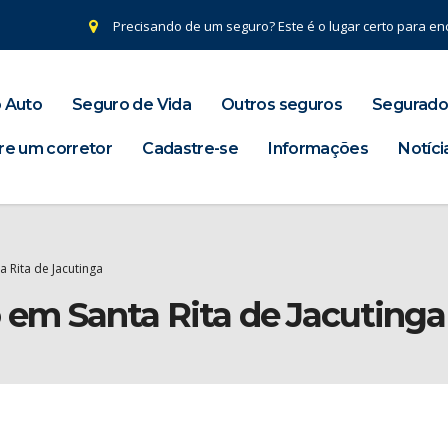
Precisando de um seguro? Este é o lugar certo para enc
 Auto
Seguro de Vida
Outros seguros
Segurado
re um corretor
Cadastre-se
Informações
Notíci
 Rita de Jacutinga
 em Santa Rita de Jacutinga