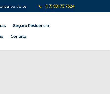
(17) 98175 7624
ontrar corretores.
ras
Seguro Residencial
as
Contato