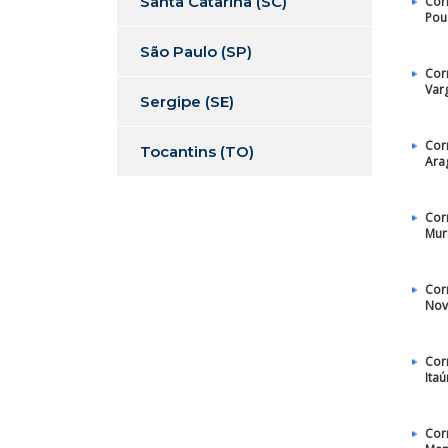
Santa Catarina (SC)
Cor
Pou
São Paulo (SP)
Cor
Var
Sergipe (SE)
Cor
Tocantins (TO)
Ara
Cor
Mur
Cor
Nov
Cor
Ita
Cor