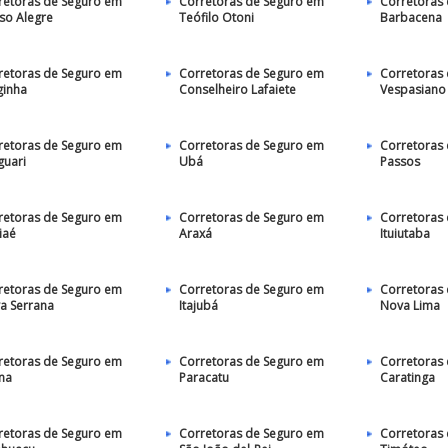
retoras de Seguro em
Corretoras de Seguro em
Corretoras
so Alegre
Teófilo Otoni
Barbacena
retoras de Seguro em
Corretoras de Seguro em
Corretoras
ginha
Conselheiro Lafaiete
Vespasiano
retoras de Seguro em
Corretoras de Seguro em
Corretoras
guari
Ubá
Passos
retoras de Seguro em
Corretoras de Seguro em
Corretoras
iaé
Araxá
Ituiutaba
retoras de Seguro em
Corretoras de Seguro em
Corretoras
a Serrana
Itajubá
Nova Lima
retoras de Seguro em
Corretoras de Seguro em
Corretoras
úna
Paracatu
Caratinga
retoras de Seguro em
Corretoras de Seguro em
Corretoras