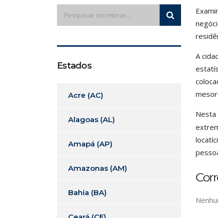
Examin
negóci
residê
A cida
Estados
estatí
coloca
mesorr
Acre (AC)
Nesta 
Alagoas (AL)
extrem
locatí
Amapá (AP)
pessoa
Amazonas (AM)
Corr
Bahia (BA)
Nenhum
Ceará (CE)